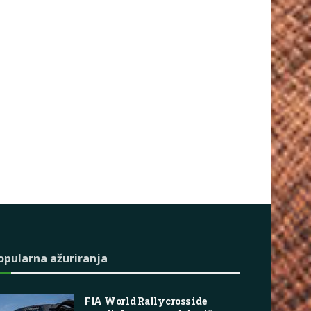
opularna ažuriranja
FIA World Rallycross ide