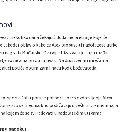
novi
vesti nekoliko dana čekajući dodatne pretrage koje će
je također objavio kako će Alex propustiti nadolazeće utrke,
eliku nagradu Mađarske. Ova vijest izazvala je tugu među
ravlje vozača na prvom mjestu. Na društvenim mrežama
odajući potiče optimizam i nadu kod obožavatelja.
to-sporta šalju poruke potpore i brzo ozdravljenje Alexu.
 tome što se međusobno podržavaju u teškim vremenima, a
k na kojem će se svi radovati u nadolazećim utrkama.
ag u padoku!