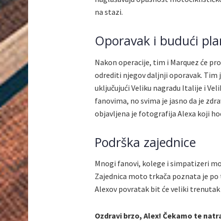
na stazi.
Oporavak i budući pla
Nakon operacije, tim i Marquez će pro
odrediti njegov daljnji oporavak. Tim 
uključujući Veliku nagradu Italije i V
fanovima, no svima je jasno da je zd
objavljena je fotografija Alexa koji h
Podrška zajednice
Mnogi fanovi, kolege i simpatizeri mo
Zajednica moto trkača poznata je po
Alexov povratak bit će veliki trenuta
Ozdravi brzo, Alex! Čekamo te natr