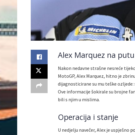
Alex Marquez na putu
Nakon nedavne strašne nesreće tijeko
MotoGP, Alex Marquez, hitno je zbrinu
dijagnosticirane su mu teške ozljede: 
Ove informacije šokirale su brojne fa
bili s njim u mislima.
Operacija i stanje
U nedjelju navečer, Alex je uspješno po