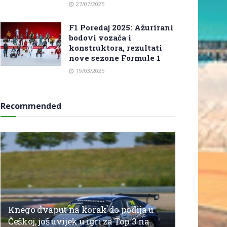
27/07/2025
F1 Poredaj 2025: Ažurirani
bodovi vozača i
konstruktora, rezultati
nove sezone Formule 1
19/03/2025
Recommended
Knego dvaput na korak do podija u
Češkoj, još uvijek u igri za Top 3 na