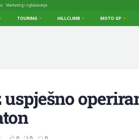
ms
Marketing i oglašavanje
TOURING
HILLCLIMB
MOTO GP
uspješno operiran
aton
0
0
0
P