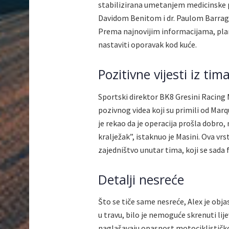
stabilizirana umetanjem medicinske p
Davidom Benitom i dr. Paulom Barrag
Prema najnovijim informacijama, plani
nastaviti oporavak kod kuće.
Pozitivne vijesti iz tim
Sportski direktor BK8 Gresini Racing
pozivnog videa koji su primili od Marq
je rekao da je operacija prošla dobro,
kralježak”, istaknuo je Masini. Ova vr
zajedništvo unutar tima, koji se sada
Detalji nesreće
Što se tiče same nesreće, Alex je obja
u travu, bilo je nemoguće skrenuti lije
naglašavaju opasnost motociklističko