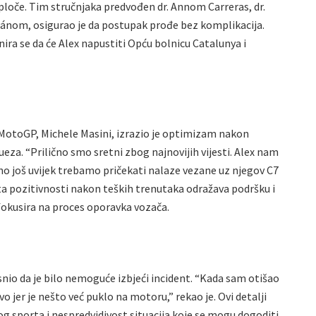
loče. Tim stručnjaka predvođen dr. Annom Carreras, dr.
ánom, osigurao je da postupak prođe bez komplikacija.
ra se da će Alex napustiti Opću bolnicu Catalunya i
a
 MotoGP, Michele Masini, izrazio je optimizam nakon
ueza. “Prilično smo sretni zbog najnovijih vijesti. Alex nam
 no još uvijek trebamo pričekati nalaze vezane uz njegov C7
sta pozitivnosti nakon teških trenutaka odražava podršku i
 fokusira na proces oporavka vozača.
snio da je bilo nemoguće izbjeći incident. “Kada sam otišao
vo jer je nešto već puklo na motoru,” rekao je. Ovi detalji
g sporta i nespredvidivost situacija koje se mogu dogoditi