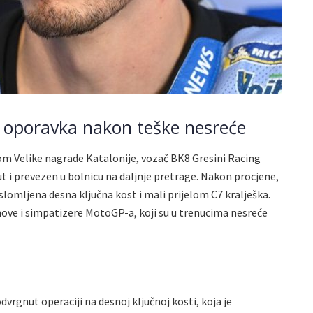
 oporavka nakon teške nesreće
m Velike nagrade Katalonije, vozač BK8 Gresini Racing
t i prevezen u bolnicu na daljnje pretrage. Nakon procjene,
slomljena desna ključna kost i mali prijelom C7 kralješka.
nove i simpatizere MotoGP-a, koji su u trenucima nesreće
dvrgnut operaciji na desnoj ključnoj kosti, koja je