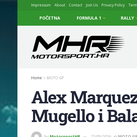
Impressum
About
Contact
Join Us
Privacy Policy
Ter
POČETNA
FORMULA 1
RALLY
Home
MOTO GP
Alex Marquez 
Mugello i Bal
by
MotorsportHR
22/05/2026
in
MOTO G