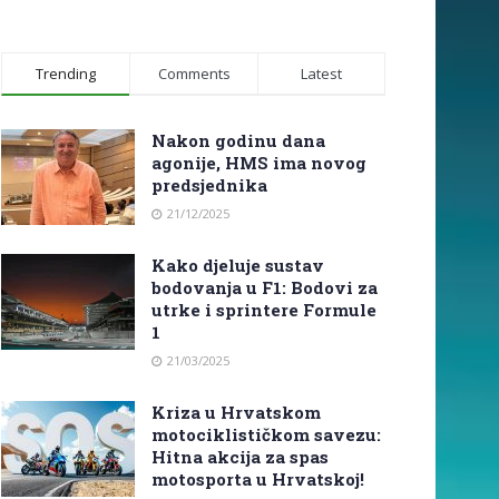
Trending
Comments
Latest
Nakon godinu dana
agonije, HMS ima novog
predsjednika
21/12/2025
Kako djeluje sustav
bodovanja u F1: Bodovi za
utrke i sprintere Formule
1
21/03/2025
Kriza u Hrvatskom
motociklističkom savezu:
Hitna akcija za spas
motosporta u Hrvatskoj!