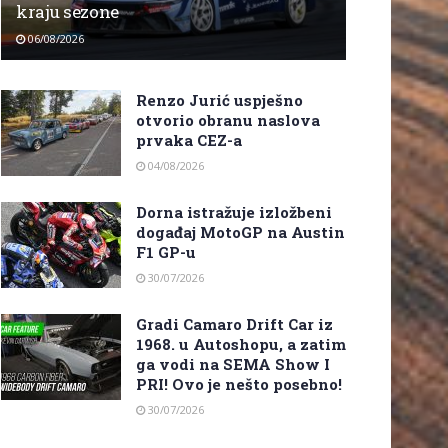
kraju sezone
06/08/2026
Renzo Jurić uspješno
otvorio obranu naslova
prvaka CEZ-a
04/08/2026
Dorna istražuje izložbeni
događaj MotoGP na Austin
F1 GP-u
30/07/2026
Gradi Camaro Drift Car iz
1968. u Autoshopu, a zatim
ga vodi na SEMA Show I
PRI! Ovo je nešto posebno!
30/07/2026