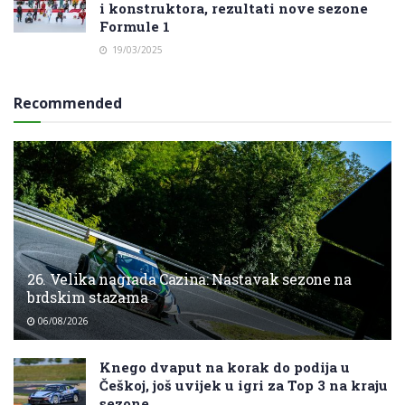
i konstruktora, rezultati nove sezone
Formule 1
19/03/2025
Recommended
26. Velika nagrada Cazina: Nastavak sezone na
brdskim stazama
06/08/2026
Knego dvaput na korak do podija u
Češkoj, još uvijek u igri za Top 3 na kraju
sezone