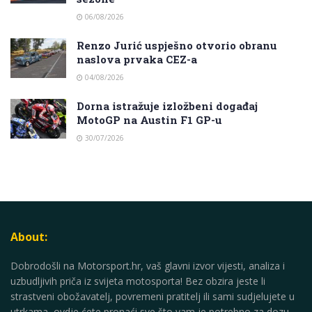
06/08/2026
Renzo Jurić uspješno otvorio obranu
naslova prvaka CEZ-a
04/08/2026
Dorna istražuje izložbeni događaj
MotoGP na Austin F1 GP-u
30/07/2026
About:
Dobrodošli na Motorsport.hr, vaš glavni izvor vijesti, analiza i
uzbudljivih priča iz svijeta motosporta! Bez obzira jeste li
strastveni obožavatelj, povremeni pratitelj ili sami sudjelujete u
utrkama, ovdje ćete pronaći sve što vam je potrebno za dozu