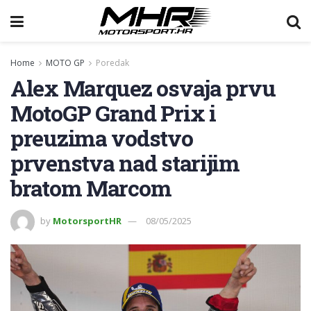
Home
MOTO GP
Poredak
Alex Marquez osvajа prvu
MotoGP Grand Prix i
preuzima vodstvo
prvenstva nad starijim
bratom Marcom
by
MotorsportHR
08/05/2025