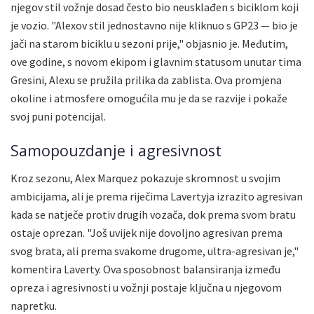
njegov stil vožnje dosad često bio neusklađen s biciklom koji
je vozio. "Alexov stil jednostavno nije kliknuo s GP23 — bio je
jači na starom biciklu u sezoni prije," objasnio je. Međutim,
ove godine, s novom ekipom i glavnim statusom unutar tima
Gresini, Alexu se pružila prilika da zablista. Ova promjena
okoline i atmosfere omogućila mu je da se razvije i pokaže
svoj puni potencijal.
Samopouzdanje i agresivnost
Kroz sezonu, Alex Marquez pokazuje skromnost u svojim
ambicijama, ali je prema riječima Lavertyja izrazito agresivan
kada se natječe protiv drugih vozača, dok prema svom bratu
ostaje oprezan. "Još uvijek nije dovoljno agresivan prema
svog brata, ali prema svakome drugome, ultra-agresivan je,"
komentira Laverty. Ova sposobnost balansiranja između
opreza i agresivnosti u vožnji postaje ključna u njegovom
napretku.