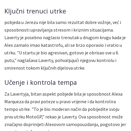
Ključni trenuci utrke
pobjeda u Jerezu nije bila samo rezultat dobre vožnje, već i
sposobnosti upravljanja stresom i kriznim situacijama.
Laverty je posebno naglasio trenutak u drugom krugu kada je
Alex zamalo imao katastrofu, ali se brzo oporavio i vratio u
utrku. "U startu je bio agresivan, gotovo je obrisao sve u 6.
putu," naglašava Laverty, pohvaljujući njegovu kontrolu i
smirenost tokom ključnih dijelova utrke.
Učenje i kontrola tempa
Za Lavertyja, bitan aspekt pobjede bila je sposobnost Alexa
Marqueza da pravi poteze u pravo vrijeme i da kontrolira
tempo utrke. "To je bio moderan način da pobijedite svoju
prvu utrku MotoGP," rekao je Laverty. Ova sposobnost može
značajno doprinijeti Alexovom samopouzdanju, pogotovo jer