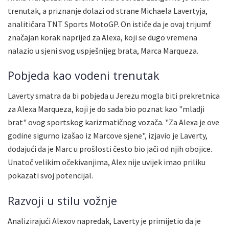
trenutak, a priznanje dolazi od strane Michaela Lavertyja,
analitičara TNT Sports MotoGP. On ističe da je ovaj trijumf
značajan korak naprijed za Alexa, koji se dugo vremena
nalazio u sjeni svog uspješnijeg brata, Marca Marqueza.
Pobjeda kao vodeni trenutak
Laverty smatra da bi pobjeda u Jerezu mogla biti prekretnica
za Alexa Marqueza, koji je do sada bio poznat kao "mladji
brat" ovog sportskog karizmatičnog vozača. "Za Alexa je ove
godine sigurno izašao iz Marcove sjene", izjavio je Laverty,
dodajući da je Marc u prošlosti često bio jači od njih obojice.
Unatoč velikim očekivanjima, Alex nije uvijek imao priliku
pokazati svoj potencijal.
Razvoji u stilu vožnje
Analizirajući Alexov napredak, Laverty je primijetio da je