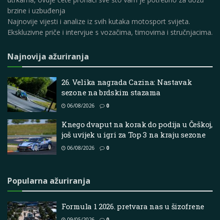
brzine i uzbuđenja
Najnovije vijesti i analize iz svih kutaka motosport svijeta.
Ekskluzivne priče i intervjue s vozačima, timovima i stručnjacima.
Najnovija ažuriranja
26. Velika nagrada Cazina: Nastavak
sezone na brdskim stazama
06/08/2026
0
Knego dvaput na korak do podija u Češkoj,
još uvijek u igri za Top 3 na kraju sezone
06/08/2026
0
Popularna ažuriranja
Formula 1 2026. pretvara nas u šizofrene
09/05/2026
0