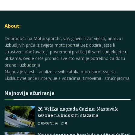
About:
Dobrodošli na Motorsport.hr, vaš glavni izvor vijesti, analiza i
uzbudljivih priča iz svijeta motosporta! Bez obzira jeste li
strastveni obožavatelj, povremeni pratitelj ili sami sudjelujete u
utrkama, ovdje ćete pronaći sve što vam je potrebno za dozu
brzine i uzbuđenja
Najnovije vijesti i analize iz svih kutaka motosport svijeta.
Ekskluzivne priče i intervjue s vozačima, timovima i stručnjacima.
Najnovija ažuriranja
26. Velika nagrada Cazina: Nastavak
sezone na brdskim stazama
06/08/2026
0
Knego dvaput na korak do podija u Češkoj,