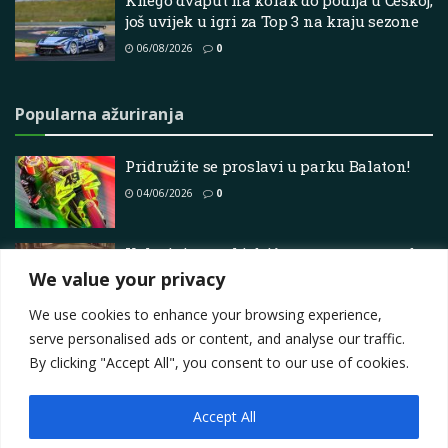
još uvijek u igri za Top 3 na kraju sezone
06/08/2026
0
Popularna ažuriranja
Pridružite se proslavi u parku Balaton!
04/06/2026
0
Kako je japanski drift postao muza mode
We value your privacy
21/06/2026
0
We use cookies to enhance your browsing experience,
serve personalised ads or content, and analyse our traffic.
By clicking "Accept All", you consent to our use of cookies.
Accept All
Impressum
About
Contact
Join Us
Privacy Policy
Terms
Marketing i oglašavanje