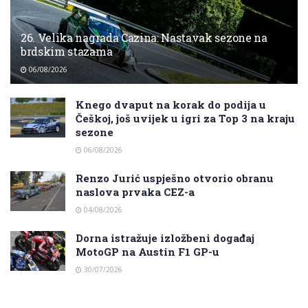
26. Velika nagrada Cazina: Nastavak sezone na
brdskim stazama
06/08/2026
Knego dvaput na korak do podija u
Češkoj, još uvijek u igri za Top 3 na kraju
sezone
06/08/2026
Renzo Jurić uspješno otvorio obranu
naslova prvaka CEZ-a
04/08/2026
Dorna istražuje izložbeni događaj
MotoGP na Austin F1 GP-u
30/07/2026