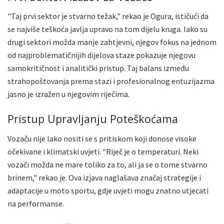
"Taj prvi sektor je stvarno težak," rekao je Ogura, ističući da
se najviše teškoća javlja upravo na tom dijelu kruga. Iako su
drugi sektori možda manje zahtjevni, njegov fokus na jednom
od najproblematičnijih dijelova staze pokazuje njegovu
samokritičnost i analitički pristup. Taj balans između
strahopoštovanja prema stazi i profesionalnog entuzijazma
jasno je izražen u njegovim riječima.
Pristup Upravljanju Poteškoćama
Vozaču nije lako nositi se s pritiskom koji donose visoke
očekivane i klimatski uvjeti. "Riječ je o temperaturi. Neki
vozači možda ne mare toliko za to, ali ja se o tome stvarno
brinem," rekao je. Ova izjava naglašava značaj strategije i
adaptacije u moto sportu, gdje uvjeti mogu znatno utjecati
na performanse.