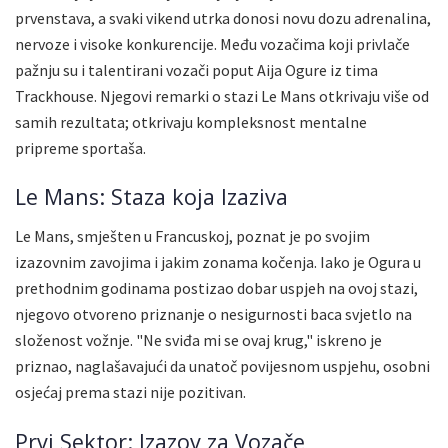
prvenstava, a svaki vikend utrka donosi novu dozu adrenalina,
nervoze i visoke konkurencije. Među vozačima koji privlače
pažnju su i talentirani vozači poput Aija Ogure iz tima
Trackhouse. Njegovi remarki o stazi Le Mans otkrivaju više od
samih rezultata; otkrivaju kompleksnost mentalne
pripreme sportaša.
Le Mans: Staza koja Izaziva
Le Mans, smješten u Francuskoj, poznat je po svojim
izazovnim zavojima i jakim zonama kočenja. Iako je Ogura u
prethodnim godinama postizao dobar uspjeh na ovoj stazi,
njegovo otvoreno priznanje o nesigurnosti baca svjetlo na
složenost vožnje. "Ne sviđa mi se ovaj krug," iskreno je
priznao, naglašavajući da unatoč povijesnom uspjehu, osobni
osjećaj prema stazi nije pozitivan.
Prvi Sektor: Izazov za Vozače