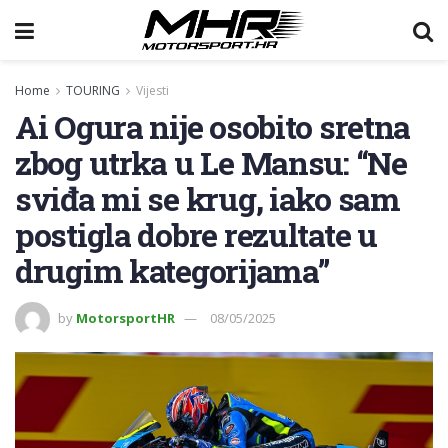
Home
TOURING
Vijesti
Ai Ogura nije osobito sretna
zbog utrka u Le Mansu: “Ne
sviđa mi se krug, iako sam
postigla dobre rezultate u
drugim kategorijama”
by
MotorsportHR
08/05/2025