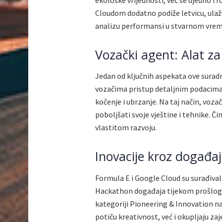
Cloudom dodatno podiže letvicu, ulaž
analizu performansi u stvarnom vre
Vozački agent: Alat za
Jedan od ključnih aspekata ove surad
vozačima pristup detaljnim podacima 
kočenje i ubrzanje. Na taj način, voza
poboljšati svoje vještine i tehnike. Č
vlastitom razvoju.
Inovacije kroz događa
Formula E i Google Cloud su surađival
Hackathon događaja tijekom prošlogodi
kategoriji Pioneering & Innovation n
potiču kreativnost, već i okupljaju z