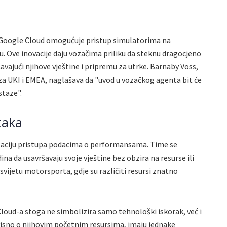
 Google Cloud omogućuje pristup simulatorima na
. Ove inovacije daju vozačima priliku da steknu dragocjeno
avajući njihove vještine i pripremu za utrke. Barnaby Voss,
a UKI i EMEA, naglašava da "uvod u vozačkog agenta bit će
staze".
taka
aciju pristupa podacima o performansama. Time se
na da usavršavaju svoje vještine bez obzira na resurse ili
svijetu motorsporta, gdje su različiti resursi znatno
loud-a stoga ne simbolizira samo tehnološki iskorak, već i
isno o njihovim početnim resursima, imaju jednake