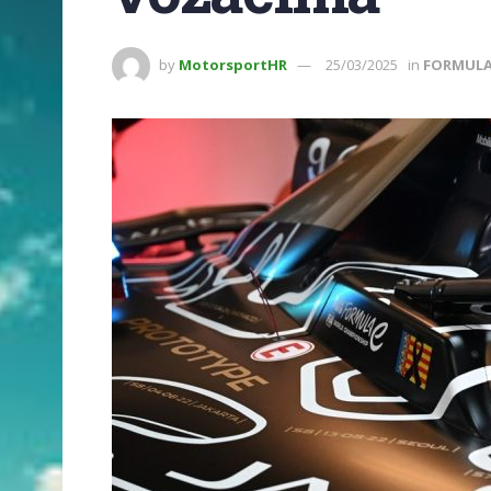
by
MotorsportHR
25/03/2025
in
FORMULA