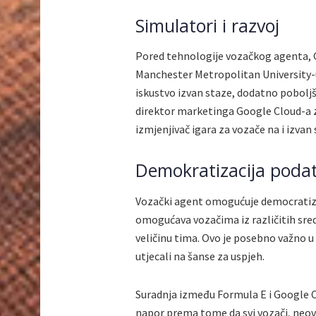
Simulatori i razvoj
Pored tehnologije vozačkog agenta,
Manchester Metropolitan University-u
iskustvo izvan staze, dodatno poboljš
direktor marketinga Google Cloud-a z
izmjenjivač igara za vozače na i izvan 
Demokratizacija poda
Vozački agent omogućuje democratiz
omogućava vozačima iz različitih sredi
veličinu tima. Ovo je posebno važno u 
utjecali na šanse za uspjeh.
Suradnja između Formula E i Google C
napor prema tome da svi vozači, neov