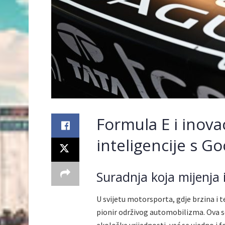
Formula E i inov
inteligencije s 
Suradnja koja mijenja 
U svijetu motorsporta, gdje brzina i t
pionir održivog automobilizma. Ova s
ekološke vrijednosti, već se ujedno i 