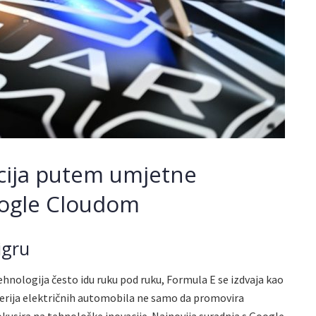
acija putem umjetne
Google Cloudom
igru
ehnologija često idu ruku pod ruku, Formula E se izdvaja kao
erija električnih automobila ne samo da promovira
fokusira na tehnološke inovacije. Najnovija suradnja s Google