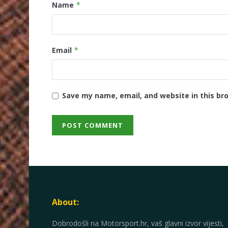
Name
*
Email
*
Save my name, email, and website in this br
About:
Dobrodošli na Motorsport.hr, vaš glavni izvor vijesti,