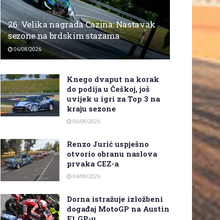
26. Velika nagrada Cazina: Nastavak
sezone na brdskim stazama
06/08/2026
Knego dvaput na korak
do podija u Češkoj, još
uvijek u igri za Top 3 na
kraju sezone
06/08/2026
Renzo Jurić uspješno
otvorio obranu naslova
prvaka CEZ-a
04/08/2026
Dorna istražuje izložbeni
događaj MotoGP na Austin
F1 GP-u