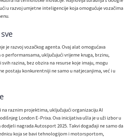
ući u razvoj umjetne inteligencije koja omogućuje vozačima
menu.
 sve
nje je razvoj vozačkog agenta. Ovaj alat omogućava
o performansama, uključujući vrijeme kruga, brzinu,
či svih razina, bez obzira na resurse koje imaju, mogu
ime postaju konkurentniji ne samo u natjecanjima, već i u
je
i na raznim projektima, uključujući organizaciju AI
šnjeg London E-Prixa. Ova inicijativa ušla je u uži izbor u
a dodjeli nagrada Autosport 2025. Takvi događaji ne samo da
ajednicu koja se bavi tehnologijom i motorsportom,