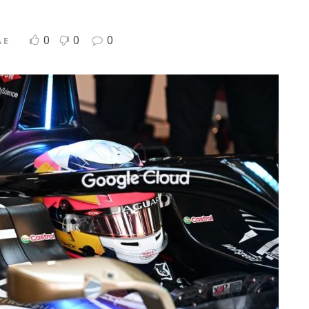
0
0
0
 E