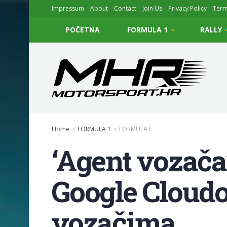
Impressum
About
Contact
Join Us
Privacy Policy
Ter
POČETNA
FORMULA 1
RALLY
Home
FORMULA 1
FORMULA E
‘Agent vozača
Google Cloudo
vozačima