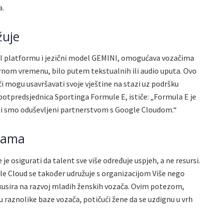
a.
žuje
 AI platformu i jezični model GEMINI, omogućava vozačima
arnom vremenu, bilo putem tekstualnih ili audio uputa. Ovo
či mogu usavršavati svoje vještine na stazi uz podršku
otpredsjednica Sportinga Formule E, ističe: „Formula E je
a mi smo oduševljeni partnerstvom s Google Cloudom.“
ikama
e je osigurati da talent sve više određuje uspjeh, a ne resursi.
le Cloud se također udružuje s organizacijom Više nego
kusira na razvoj mladih ženskih vozača. Ovim potezom,
raznolike baze vozača, potičući žene da se uzdignu u vrh