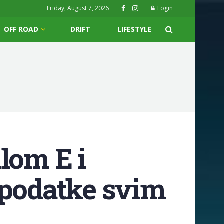
Friday, August 7, 2026
Login
OFF ROAD
DRIFT
LIFESTYLE
lom E i
 podatke svim