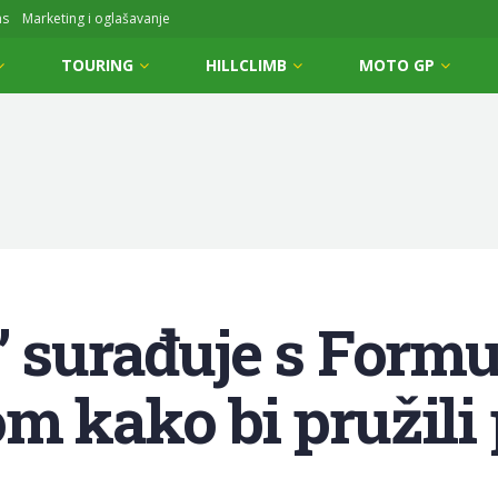
ms
Marketing i oglašavanje
TOURING
HILLCLIMB
MOTO GP
’ surađuje s Formu
m kako bi pružili