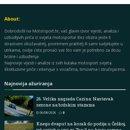
About:
Dobrodošli na Motorsport.hr, vaš glavni izvor vijesti, analiza i
uzbudljivih priča iz svijeta motosporta! Bez obzira jeste li
strastveni obožavatelj, povremeni pratitelj ili sami sudjelujete u
utrkama, ovdje ćete pronaći sve što vam je potrebno za dozu
brzine i uzbuđenja
Najnovije vijesti i analize iz svih kutaka motosport svijeta.
Ekskluzivne priče i intervjue s vozačima, timovima i stručnjacima.
Najnovija ažuriranja
26. Velika nagrada Cazina: Nastavak
sezone na brdskim stazama
06/08/2026
0
Knego dvaput na korak do podija u Češkoj,
još uvijek u igri za Top 3 na kraju sezone