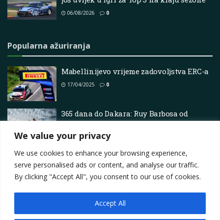
06/08/2026
0
Popularna ažuriranja
Mabellinijevo vrijeme zadovoljstva ERC-a
17/04/2025
0
365 dana do Dakara: Ruy Barbosa od
Endurogp-a do GNCC-a te sada problemi s
mitingom
We value your privacy
18/06/2025
0
We use cookies to enhance your browsing experience,
serve personalised ads or content, and analyse our traffic.
By clicking "Accept All", you consent to our use of cookies.
Accept All
Impressum
About
Contact
Join Us
Privacy Policy
Terms
Marketing i oglašavanje