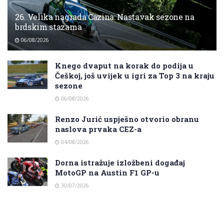
26. Velika nagrada Cazina: Nastavak sezone na
brdskim stazama
06/08/2026
Knego dvaput na korak do podija u
Češkoj, još uvijek u igri za Top 3 na kraju
sezone
06/08/2026
Renzo Jurić uspješno otvorio obranu
naslova prvaka CEZ-a
04/08/2026
Dorna istražuje izložbeni događaj
MotoGP na Austin F1 GP-u
30/07/2026