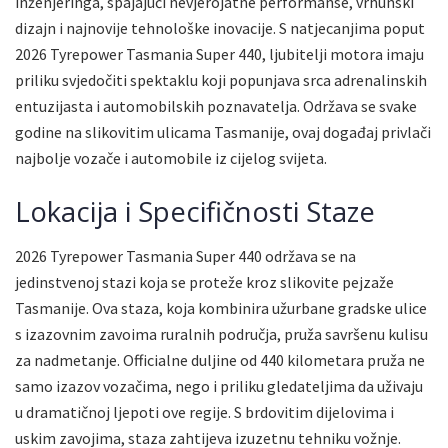
inženjeringa, spajajući nevjerojatne performanse, vrhunski
dizajn i najnovije tehnološke inovacije. S natjecanjima poput
2026 Tyrepower Tasmania Super 440, ljubitelji motora imaju
priliku svjedočiti spektaklu koji popunjava srca adrenalinskih
entuzijasta i automobilskih poznavatelja. Održava se svake
godine na slikovitim ulicama Tasmanije, ovaj događaj privlači
najbolje vozače i automobile iz cijelog svijeta.
Lokacija i Specifičnosti Staze
2026 Tyrepower Tasmania Super 440 održava se na
jedinstvenoj stazi koja se proteže kroz slikovite pejzaže
Tasmanije. Ova staza, koja kombinira užurbane gradske ulice
s izazovnim zavoima ruralnih područja, pruža savršenu kulisu
za nadmetanje. Officialne duljine od 440 kilometara pruža ne
samo izazov vozačima, nego i priliku gledateljima da uživaju
u dramatičnoj ljepoti ove regije. S brdovitim dijelovima i
uskim zavojima, staza zahtijeva izuzetnu tehniku vožnje.