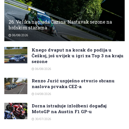
26. Velika nagrada Cazina: Nastavak sezone na
brdskim stazama
06/08/2026
Knego dvaput na korak do podija u
Češkoj, još uvijek u igri za Top 3 na kraju
sezone
06/08/2026
Renzo Jurić uspješno otvorio obranu
naslova prvaka CEZ-a
04/08/2026
Dorna istražuje izložbeni događaj
MotoGP na Austin F1 GP-u
30/07/2026