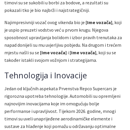
timovi su se sukobili u borbi za bodove, a rezultati su
pokazali tko je bio najbrži i najstrategičniji.
Najimpresivniji vozač ovog vikenda bio je
[Ime vozača]
, koji
je uspio preuzeti vodstvo već u prvom krugu. Njegova
sposobnost upravljanja bolidom i izbor pravih trenutaka za
napad donijeli su mu uvjerljivu pobjedu. Na drugom i trećem
mjestu našli su se
[Ime vozača]
i
[Ime vozača]
, koji su se
također istakli svojom vožnjom i strategijama.
Tehnologija i Inovacije
Jedan od ključnih aspekata Prvenstva Repco Supercars je
rigorozna upotreba tehnologije. Automobili su opremljeni
najnovijim inovacijama koje im omogućuju bolje
performanse i upravljivost. Tijekom 2026. godine, mnogi
timovi su uveli unaprijeđene aerodinamičke elemente i
sustave za hlađenje koji pomažu u održavanju optimalne