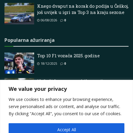
Knego dvaput na korak do podija u Češkoj,
još uvijek u igri za Top 3 na kraju sezone
06/08/2026
0
Popularna ažuriranja
Top 10 F1 vozača 2025. godine
18/12/2025
0
Najbrži Lego automobil na svijetu:
Koenigsegg dostiže 69 MPH
We value your privacy
19/06/2026
0
We use cookies to enhance your browsing experience,
serve personalised ads or content, and analyse our traffic.
By clicking "Accept All", you consent to our use of cookies.
Accept All
Impressum
About
Contact
Join Us