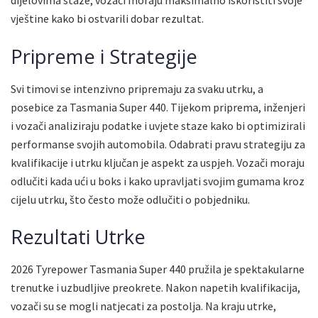
dijelovima staze, vozači moraju maksimalno iskoristiti svoje
vještine kako bi ostvarili dobar rezultat.
Pripreme i Strategije
Svi timovi se intenzivno pripremaju za svaku utrku, a
posebice za Tasmania Super 440. Tijekom priprema, inženjeri
i vozači analiziraju podatke i uvjete staze kako bi optimizirali
performanse svojih automobila. Odabrati pravu strategiju za
kvalifikacije i utrku ključan je aspekt za uspjeh. Vozači moraju
odlučiti kada ući u boks i kako upravljati svojim gumama kroz
cijelu utrku, što često može odlučiti o pobjedniku.
Rezultati Utrke
2026 Tyrepower Tasmania Super 440 pružila je spektakularne
trenutke i uzbudljive preokrete. Nakon napetih kvalifikacija,
vozači su se mogli natjecati za postolja. Na kraju utrke,