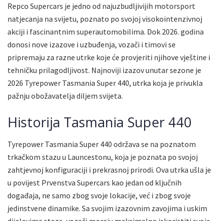
Repco Supercars je jedno od najuzbudljivijih motorsport
natjecanja na svijetu, poznato po svojoj visokointenzivnoj
akciji i fascinantnim superautomobilima. Dok 2026. godina
donosi nove izazove i uzbuđenja, vozači i timovi se
pripremaju za razne utrke koje će provjeriti njihove vještine i
tehničku prilagodljivost. Najnoviji izazov unutar sezone je
2026 Tyrepower Tasmania Super 440, utrka koja je privukla
pažnju obožavatelja diljem svijeta.
Historija Tasmania Super 440
Tyrepower Tasmania Super 440 održava se na poznatom
trkačkom stazu u Launcestonu, koja je poznata po svojoj
zahtjevnoj konfiguraciji i prekrasnoj prirodi. Ova utrka ušla je
u povijest Prvenstva Supercars kao jedan od ključnih
događaja, ne samo zbog svoje lokacije, već i zbog svoje
jedinstvene dinamike. Sa svojim izazovnim zavojima i uskim