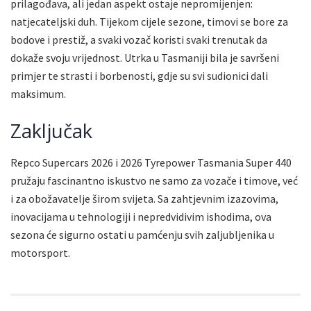
prilagođava, ali jedan aspekt ostaje nepromijenjen:
natjecateljski duh. Tijekom cijele sezone, timovi se bore za
bodove i prestiž, a svaki vozač koristi svaki trenutak da
dokaže svoju vrijednost. Utrka u Tasmaniji bila je savršeni
primjer te strasti i borbenosti, gdje su svi sudionici dali
maksimum.
Zaključak
Repco Supercars 2026 i 2026 Tyrepower Tasmania Super 440
pružaju fascinantno iskustvo ne samo za vozače i timove, već
i za obožavatelje širom svijeta. Sa zahtjevnim izazovima,
inovacijama u tehnologiji i nepredvidivim ishodima, ova
sezona će sigurno ostati u pamćenju svih zaljubljenika u
motorsport.