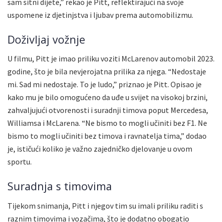
sam sitni dijete,” rekao je Pitt, reflektirajući na svoje
uspomene iz djetinjstva i ljubav prema automobilizmu.
Doživljaj vožnje
U filmu, Pitt je imao priliku voziti McLarenov automobil 2023.
godine, što je bila nevjerojatna prilika za njega. “Nedostaje
mi. Sad mi nedostaje. To je ludo,” priznao je Pitt. Opisao je
kako mu je bilo omogućeno da uđe u svijet na visokoj brzini,
zahvaljujući otvorenosti i suradnji timova poput Mercedesa,
Williamsa i McLarena. “Ne bismo to mogli učiniti bez F1. Ne
bismo to mogli učiniti bez timova i ravnatelja tima,” dodao
je, ističući koliko je važno zajedničko djelovanje u ovom
sportu.
Suradnja s timovima
Tijekom snimanja, Pitt i njegov tim su imali priliku raditi s
raznim timovima i vozačima, što je dodatno obogatio