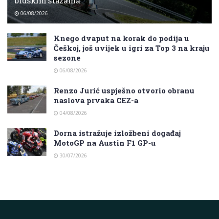
brdskim stazama
06/08/2026
Knego dvaput na korak do podija u
Češkoj, još uvijek u igri za Top 3 na kraju
sezone
06/08/2026
Renzo Jurić uspješno otvorio obranu
naslova prvaka CEZ-a
04/08/2026
Dorna istražuje izložbeni događaj
MotoGP na Austin F1 GP-u
30/07/2026