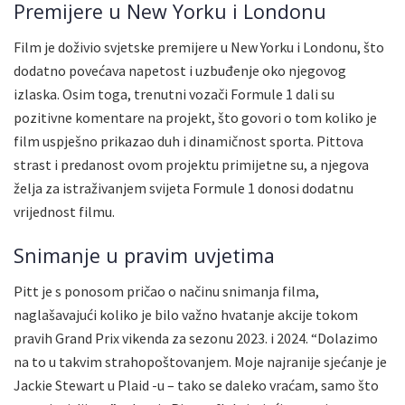
Premijere u New Yorku i Londonu
Film je doživio svjetske premijere u New Yorku i Londonu, što
dodatno povećava napetost i uzbuđenje oko njegovog
izlaska. Osim toga, trenutni vozači Formule 1 dali su
pozitivne komentare na projekt, što govori o tom koliko je
film uspješno prikazao duh i dinamičnost sporta. Pittova
strast i predanost ovom projektu primijetne su, a njegova
želja za istraživanjem svijeta Formule 1 donosi dodatnu
vrijednost filmu.
Snimanje u pravim uvjetima
Pitt je s ponosom pričao o načinu snimanja filma,
naglašavajući koliko je bilo važno hvatanje akcije tokom
pravih Grand Prix vikenda za sezonu 2023. i 2024. “Dolazimo
na to u takvim strahopoštovanjem. Moje najranije sjećanje je
Jackie Stewart u Plaid -u – tako se daleko vraćam, samo što