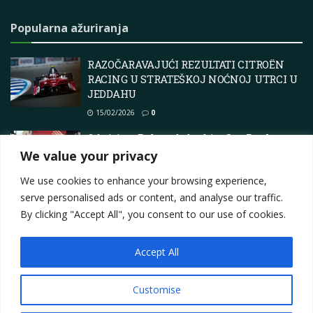
Popularna ažuriranja
RAZOČARAVAJUĆI REZULTATI CITROËN
RACING U STRATEŠKOJ NOĆNOJ UTRCI U
JEDDAHU
15/02/2026
0
Od sjaja u Bakuu do borbi u Sao Paulu –
Colapintove 9 Grand Prix vikendi dosad
We value your privacy
10/05/2025
0
We use cookies to enhance your browsing experience,
serve personalised ads or content, and analyse our traffic.
By clicking "Accept All", you consent to our use of cookies.
Accept All
Impressum
About
Contact
Join Us
Privacy Policy
Terms
Marketing i oglašavanje
Customise