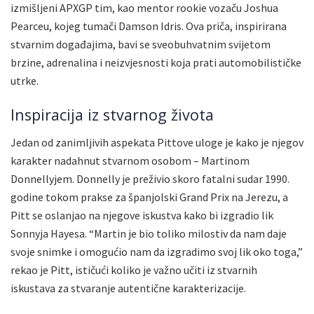
izmišljeni APXGP tim, kao mentor rookie vozaču Joshua
Pearceu, kojeg tumači Damson Idris. Ova priča, inspirirana
stvarnim događajima, bavi se sveobuhvatnim svijetom
brzine, adrenalina i neizvjesnosti koja prati automobilističke
utrke.
Inspiracija iz stvarnog života
Jedan od zanimljivih aspekata Pittove uloge je kako je njegov
karakter nadahnut stvarnom osobom – Martinom
Donnellyjem. Donnelly je preživio skoro fatalni sudar 1990.
godine tokom prakse za španjolski Grand Prix na Jerezu, a
Pitt se oslanjao na njegove iskustva kako bi izgradio lik
Sonnyja Hayesa. “Martin je bio toliko milostiv da nam daje
svoje snimke i omogućio nam da izgradimo svoj lik oko toga,”
rekao je Pitt, ističući koliko je važno učiti iz stvarnih
iskustava za stvaranje autentične karakterizacije.