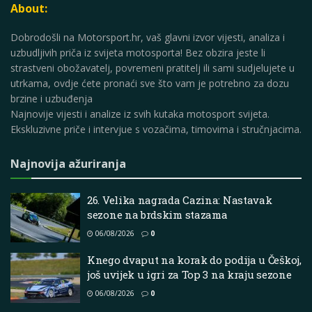
About:
Dobrodošli na Motorsport.hr, vaš glavni izvor vijesti, analiza i
uzbudljivih priča iz svijeta motosporta! Bez obzira jeste li
strastveni obožavatelj, povremeni pratitelj ili sami sudjelujete u
utrkama, ovdje ćete pronaći sve što vam je potrebno za dozu
brzine i uzbuđenja
Najnovije vijesti i analize iz svih kutaka motosport svijeta.
Ekskluzivne priče i intervjue s vozačima, timovima i stručnjacima.
Najnovija ažuriranja
26. Velika nagrada Cazina: Nastavak
sezone na brdskim stazama
06/08/2026
0
Knego dvaput na korak do podija u Češkoj,
još uvijek u igri za Top 3 na kraju sezone
06/08/2026
0