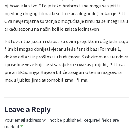
njihovo iskustvo. “To je tako hrabrost i ne mogu se sjetiti
nijednog drugog filma da se to ikada dogodilo,” rekao je Pitt.
Ova nevjerojatna suradnja omogućila je timu da se integrira u
trkaću sezonu na način koji je zaista jedinstven.
Pittov entuzijazam i strast za ovim projektom očigledni su, a
film bi mogao donijeti vjetar u leđa fanski bazi Formule 1,
dok se odlazi iz prošlosti u budućnost. S obzirom na trendove
i posebne veze koje se stvaraju kroz ovakav projekt, Pittova
priča i lik Sonnyja Hayesa bit će zasigurno tema razgovora
među ljubiteljima automobilizma i filma.
Leave a Reply
Your email address will not be published.
Required fields are
marked
*