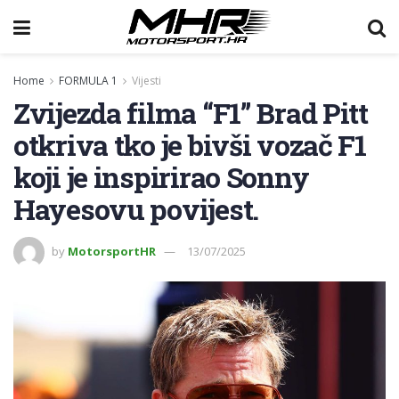
Home
FORMULA 1
Vijesti
Zvijezda filma “F1” Brad Pitt
otkriva tko je bivši vozač F1
koji je inspirirao Sonny
Hayesovu povijest.
by
MotorsportHR
13/07/2025