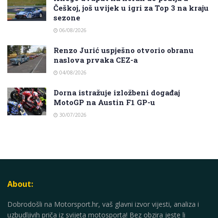
Češkoj, još uvijek u igri za Top 3 na kraju
sezone
06/08/2026
Renzo Jurić uspješno otvorio obranu
naslova prvaka CEZ-a
04/08/2026
Dorna istražuje izložbeni događaj
MotoGP na Austin F1 GP-u
30/07/2026
About:
Dobrodošli na Motorsport.hr, vaš glavni izvor vijesti, analiza i
uzbudljivih priča iz svijeta motosporta! Bez obzira jeste li