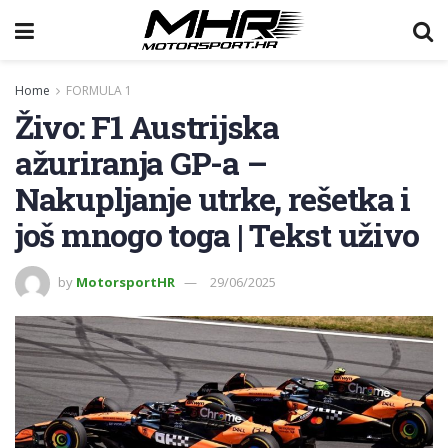
Home
FORMULA 1
Živo: F1 Austrijska
ažuriranja GP-a –
Nakupljanje utrke, rešetka i
još mnogo toga | Tekst uživo
by
MotorsportHR
29/06/2025