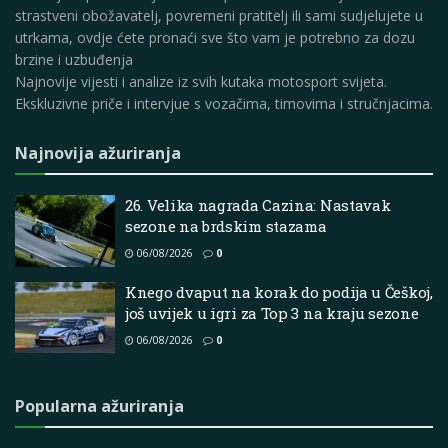
strastveni obožavatelj, povremeni pratitelj ili sami sudjelujete u
utrkama, ovdje ćete pronaći sve što vam je potrebno za dozu
brzine i uzbuđenja
Najnovije vijesti i analize iz svih kutaka motosport svijeta.
Ekskluzivne priče i intervjue s vozačima, timovima i stručnjacima.
Najnovija ažuriranja
26. Velika nagrada Cazina: Nastavak
sezone na brdskim stazama
06/08/2026
0
Knego dvaput na korak do podija u Češkoj,
još uvijek u igri za Top 3 na kraju sezone
06/08/2026
0
Popularna ažuriranja