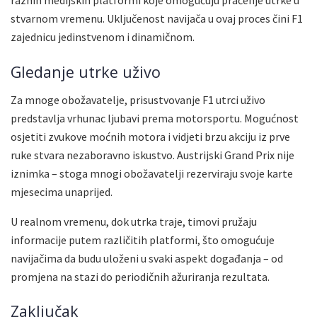
raznih medijskih platformi koje omogućuju praćenje utrke u
stvarnom vremenu. Uključenost navijača u ovaj proces čini F1
zajednicu jedinstvenom i dinamičnom.
Gledanje utrke uživo
Za mnoge obožavatelje, prisustvovanje F1 utrci uživo
predstavlja vrhunac ljubavi prema motorsportu. Mogućnost
osjetiti zvukove moćnih motora i vidjeti brzu akciju iz prve
ruke stvara nezaboravno iskustvo. Austrijski Grand Prix nije
iznimka – stoga mnogi obožavatelji rezerviraju svoje karte
mjesecima unaprijed.
U realnom vremenu, dok utrka traje, timovi pružaju
informacije putem različitih platformi, što omogućuje
navijačima da budu uloženi u svaki aspekt događanja – od
promjena na stazi do periodičnih ažuriranja rezultata.
Zaključak