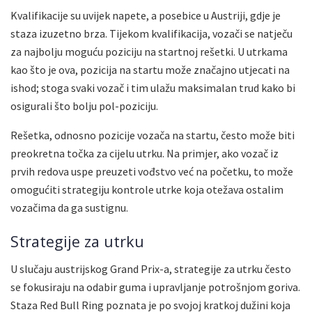
Kvalifikacije su uvijek napete, a posebice u Austriji, gdje je
staza izuzetno brza. Tijekom kvalifikacija, vozači se natječu
za najbolju moguću poziciju na startnoj rešetki. U utrkama
kao što je ova, pozicija na startu može značajno utjecati na
ishod; stoga svaki vozač i tim ulažu maksimalan trud kako bi
osigurali što bolju pol-poziciju.
Rešetka, odnosno pozicije vozača na startu, često može biti
preokretna točka za cijelu utrku. Na primjer, ako vozač iz
prvih redova uspe preuzeti vođstvo već na početku, to može
omogućiti strategiju kontrole utrke koja otežava ostalim
vozačima da ga sustignu.
Strategije za utrku
U slučaju austrijskog Grand Prix-a, strategije za utrku često
se fokusiraju na odabir guma i upravljanje potrošnjom goriva.
Staza Red Bull Ring poznata je po svojoj kratkoj dužini koja