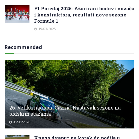
F1 Poredaj 2025: Ažurirani bodovi vozača
i konstruktora, rezultati nove sezone
Formule 1
19/03/2025
Recommended
26. Velika nagrada Cazina: Nastavak sezone na
brdskim stazama
06/08/2026
Knego dvaput na korak do podija u