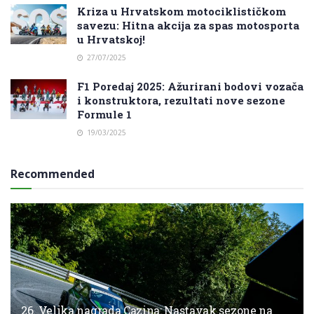
Kriza u Hrvatskom motociklističkom
savezu: Hitna akcija za spas motosporta
u Hrvatskoj!
27/07/2025
F1 Poredaj 2025: Ažurirani bodovi vozača
i konstruktora, rezultati nove sezone
Formule 1
19/03/2025
Recommended
26. Velika nagrada Cazina: Nastavak sezone na