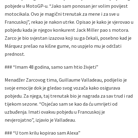
pobjede u MotoGP-u. “Jako sam ponosan jer volim povijest
motocikala. Ovo je magični trenutak za mene i za sve u
Francuskoj”, rekao je nakon utrke. Opisao je kako je vjerovao u
pobjedu kada je njegov konkurent Jack Miller pao s motora.
Zarco je bio svjestan izazova koji su ga čekali, posebno kad je
Márquez prešao na kišne gume, no uspjelo mu je održati
prednost.
### “Imam 48 godina, samo sam htio živjeti”
Menadžer Zarcovog tima, Guillaume Valladeau, podijelio je
svoje emocije dok je gledao svog vozača kako osigurava
pobjedu. Za njega, taj trenutak bio je nagrada za sav trud i rad
tijekom sezone. “Osjećao sam se kao da ću umrijeti od
uzbuđenja. Imati ovakvu pobjedu u Francuskoj je
nevjerojatno”, izjavio je Valladeau.
### “U tom krilu kopirao sam Alexa”