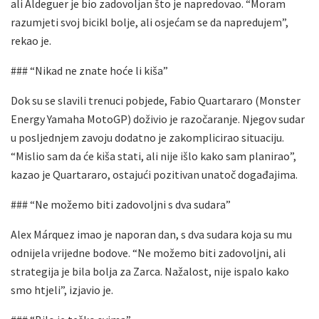
ali Aldeguer je bio zadovoljan što je napredovao. “Moram
razumjeti svoj bicikl bolje, ali osjećam se da napredujem”,
rekao je.
### “Nikad ne znate hoće li kiša”
Dok su se slavili trenuci pobjede, Fabio Quartararo (Monster
Energy Yamaha MotoGP) doživio je razočaranje. Njegov sudar
u posljednjem zavoju dodatno je zakomplicirao situaciju.
“Mislio sam da će kiša stati, ali nije išlo kako sam planirao”,
kazao je Quartararo, ostajući pozitivan unatoč događajima.
### “Ne možemo biti zadovoljni s dva sudara”
Alex Márquez imao je naporan dan, s dva sudara koja su mu
odnijela vrijedne bodove. “Ne možemo biti zadovoljni, ali
strategija je bila bolja za Zarca. Nažalost, nije ispalo kako
smo htjeli”, izjavio je.