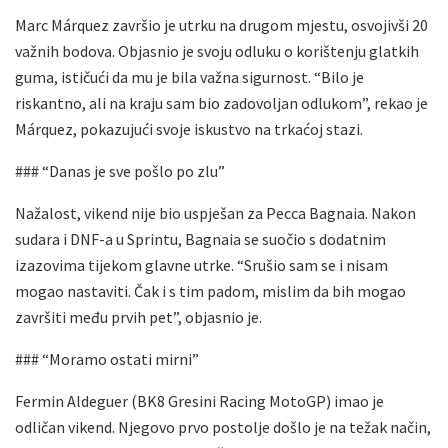
Marc Márquez završio je utrku na drugom mjestu, osvojivši 20
važnih bodova. Objasnio je svoju odluku o korištenju glatkih
guma, ističući da mu je bila važna sigurnost. “Bilo je
riskantno, ali na kraju sam bio zadovoljan odlukom”, rekao je
Márquez, pokazujući svoje iskustvo na trkaćoj stazi.
### “Danas je sve pošlo po zlu”
Nažalost, vikend nije bio uspješan za Pecca Bagnaia. Nakon
sudara i DNF-a u Sprintu, Bagnaia se suočio s dodatnim
izazovima tijekom glavne utrke. “Srušio sam se i nisam
mogao nastaviti. Čak i s tim padom, mislim da bih mogao
završiti među prvih pet”, objasnio je.
### “Moramo ostati mirni”
Fermin Aldeguer (BK8 Gresini Racing MotoGP) imao je
odličan vikend. Njegovo prvo postolje došlo je na težak način,