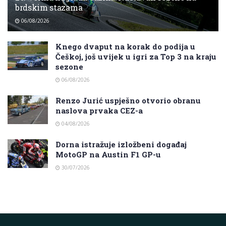
brdskim stazama
06/08/2026
Knego dvaput na korak do podija u
Češkoj, još uvijek u igri za Top 3 na kraju
sezone
06/08/2026
Renzo Jurić uspješno otvorio obranu
naslova prvaka CEZ-a
04/08/2026
Dorna istražuje izložbeni događaj
MotoGP na Austin F1 GP-u
30/07/2026