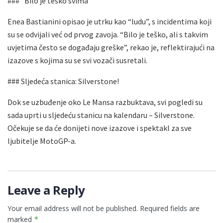
### “Bilo je teško svima”
Enea Bastianini opisao je utrku kao “ludu”, s incidentima koji
su se odvijali već od prvog zavoja. “Bilo je teško, ali s takvim
uvjetima često se događaju greške”, rekao je, reflektirajući na
izazove s kojima su se svi vozači susretali.
### Sljedeća stanica: Silverstone!
Dok se uzbuđenje oko Le Mansa razbuktava, svi pogledi su
sada uprti u sljedeću stanicu na kalendaru – Silverstone.
Očekuje se da će donijeti nove izazove i spektakl za sve
ljubitelje MotoGP-a.
Leave a Reply
Your email address will not be published.
Required fields are
marked
*