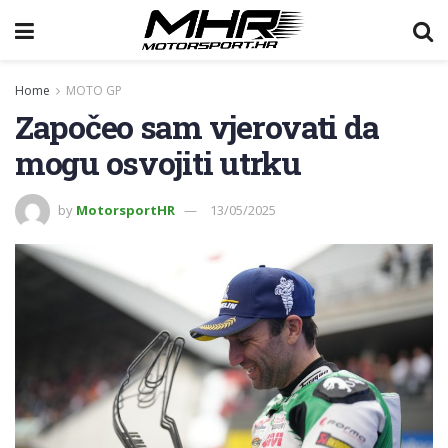
Home
MOTO GP
Započeo sam vjerovati da
mogu osvojiti utrku
by
MotorsportHR
13/05/2025