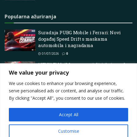
Popularna ažuriranja
Suradnja PUBG Mobile i Ferrari: Novi
događaj Speed Drift s maskama
automobila i nagradama
01/07/2026
0
NEVIĐENO: “Morate zamisliti da je naslov
tu!”
We value your privacy
15/07/2026
0
We use cookies to enhance your browsing experience,
serve personalised ads or content, and analyse our traffic.
By clicking "Accept All", you consent to our use of cookies.
Accept All
Impressum
About
Contact
Join Us
Privacy Policy
Terms
Marketing i oglašavanje
Customise