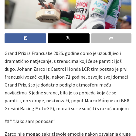
Grand Prix iz Francuske 2025. godine donio je uzbudljivo i
dramatično natjecanje, s trenucima koji će se pamtiti još
dugo. Johann Zarco iz Castrol Honda LCR tim postao je prvi
francuski vozač koji je, nakon 71 godine, osvojio svoj domaći
Grand Prix, što je dodatno podiglo atmosferu među
navijačima. S jedne strane, bila je to pobjeda koja će se
pamtiti, no s druge, neki vozači, poput Marca Márqueza (BK8
Gresini Racing MotoGP), morali su se suočiti s razočaranjem.
### “Jako sam ponosan”
Zarco nije mogao sakriti svoje emocije nakon osvajanja druge