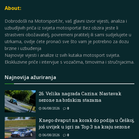
About:
Dobrodošli na Motorsport.hr, vaš glavni izvor vijesti, analiza i
uzbudljivih priča iz svijeta motosporta! Bez obzira jeste li
strastveni obožavatelj, povremeni pratitelj ili sami sudjelujete u
utrkama, ovdje ćete pronaći sve što vam je potrebno za dozu
brzine i uzbuđenja
Najnovije vijesti i analize iz svih kutaka motosport svijeta.
Ekskluzivne priče i intervjue s vozačima, timovima i stručnjacima.
Najnovija ažuriranja
26. Velika nagrada Cazina: Nastavak
sezone na brdskim stazama
06/08/2026
0
Knego dvaput na korak do podija u Češkoj,
još uvijek u igri za Top 3 na kraju sezone
06/08/2026
0