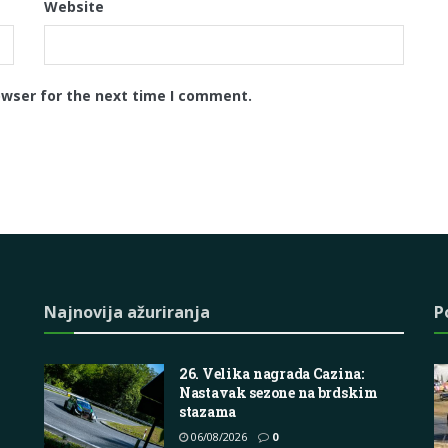
Website
owser for the next time I comment.
Najnovija ažuriranja
P
26. Velika nagrada Cazina:
Nastavak sezone na brdskim
stazama
06/08/2026
0