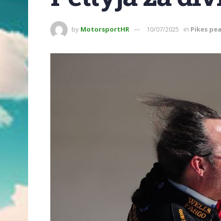
by
MotorsportHR
10/07/2025
in
Pikes pe