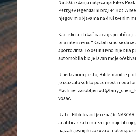
Na 103. izdanju natjecanja Pikes Peak 
Pettyjev legendarni broj 44 Hot Wheel
njegovim objavama na društvenim mrež
Kao iskusni trkač na ovoj specifičnoj 
bila intenzivna. “Razbili smo se da s
sportovima. To definitivno nije bila p
automobila bio je izvan moje očekivan
U nedavnom postu, Hildebrand je podij
je izazvalo veliku pozornost među fa
Machine, zarobljen od @larry_chen_fot
vozač.
Uz to, Hildebrand je označio NASCAR n
analitičar za tu mrežu, primijetiti nj
najzahtjevnijih izazova u motorsportu