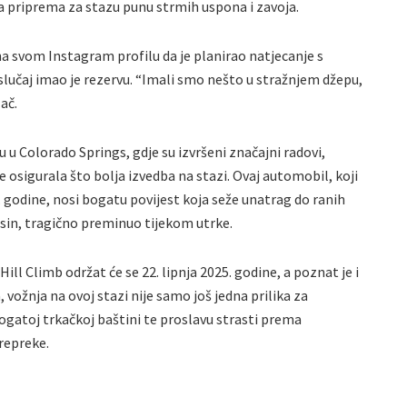
 priprema za stazu punu strmih uspona i zavoja.
na svom Instagram profilu da je planirao natjecanje s
 slučaj imao je rezervu. “Imali smo nešto u stražnjem džepu,
zač.
 u Colorado Springs, gdje su izvršeni značajni radovi,
 osigurala što bolja izvedba na stazi. Ovaj automobil, koji
. godine, nosi bogatu povijest koja seže unatrag do ranih
 sin, tragično preminuo tijekom utrke.
l Climb održat će se 22. lipnja 2025. godine, a poznat je i
 vožnja na ovoj stazi nije samo još jedna prilika za
bogatoj trkačkoj baštini te proslavu strasti prema
repreke.