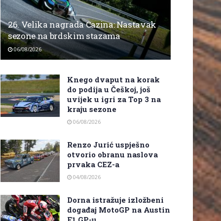
26. Velika nagrada Cazina: Nastavak
sezone na brdskim stazama
06/08/2026
Knego dvaput na korak
do podija u Češkoj, još
uvijek u igri za Top 3 na
kraju sezone
06/08/2026
Renzo Jurić uspješno
otvorio obranu naslova
prvaka CEZ-a
04/08/2026
Dorna istražuje izložbeni
događaj MotoGP na Austin
F1 GP-u