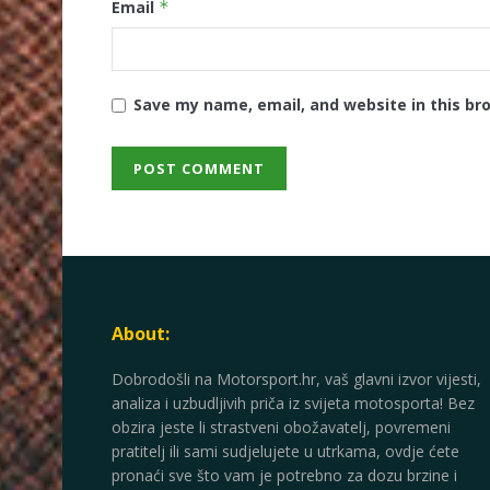
Email
*
Save my name, email, and website in this br
About:
Dobrodošli na Motorsport.hr, vaš glavni izvor vijesti,
analiza i uzbudljivih priča iz svijeta motosporta! Bez
obzira jeste li strastveni obožavatelj, povremeni
pratitelj ili sami sudjelujete u utrkama, ovdje ćete
pronaći sve što vam je potrebno za dozu brzine i