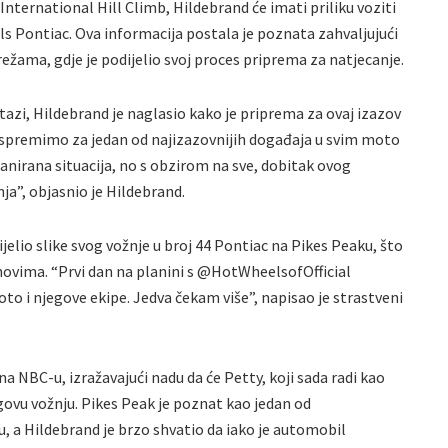
International Hill Climb, Hildebrand će imati priliku voziti
s Pontiac. Ova informacija postala je poznata zahvaljujući
ama, gdje je podijelio svoj proces priprema za natjecanje.
stazi, Hildebrand je naglasio kako je priprema za ovaj izazov
e spremimo za jedan od najizazovnijih događaja u svim moto
lanirana situacija, no s obzirom na sve, dobitak ovog
ja”, objasnio je Hildebrand.
elio slike svog vožnje u broj 44 Pontiac na Pikes Peaku, što
novima. “Prvi dan na planini s @HotWheelsofOfficial
o i njegove ekipe. Jedva čekam više”, napisao je strastveni
a NBC-u, izražavajući nadu da će Petty, koji sada radi kao
egovu vožnju. Pikes Peak je poznat kao jedan od
, a Hildebrand je brzo shvatio da iako je automobil