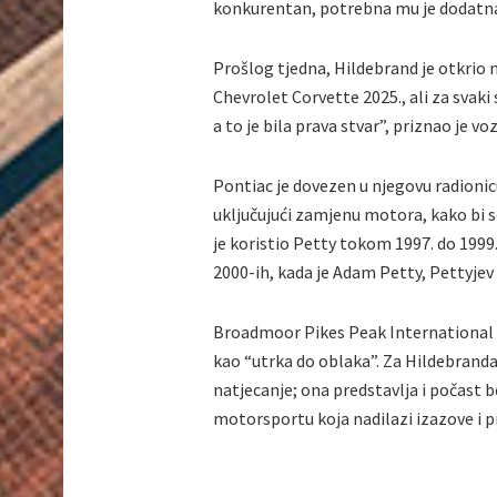
konkurentan, potrebna mu je dodatna
Prošlog tjedna, Hildebrand je otkrio 
Chevrolet Corvette 2025., ali za svaki
a to je bila prava stvar”, priznao je vo
Pontiac je dovezen u njegovu radionicu
uključujući zamjenu motora, kako bi se
je koristio Petty tokom 1997. do 1999
2000-ih, kada je Adam Petty, Pettyjev
Broadmoor Pikes Peak International Hil
kao “utrka do oblaka”. Za Hildebranda,
natjecanje; ona predstavlja i počast 
motorsportu koja nadilazi izazove i p