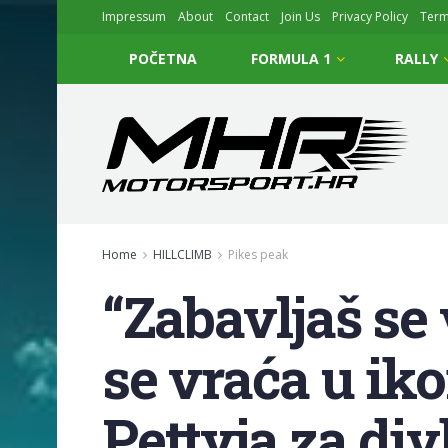
Impressum
About
Contact
Join Us
Privacy Policy
Ter
POČETNA
FORMULA 1
RALLY
Home
HILLCLIMB
Pikes peak
“Zabavljaš se
se vraća u ik
Pettyja za div