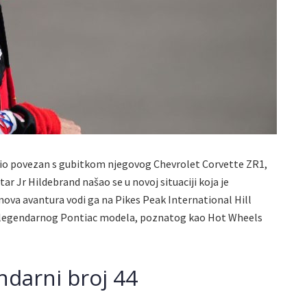
bio povezan s gubitkom njegovog Chevrolet Corvette ZR1,
ar Jr Hildebrand našao se u novoj situaciji koja je
nova avantura vodi ga na Pikes Peak International Hill
na legendarnog Pontiac modela, poznatog kao Hot Wheels
ndarni broj 44