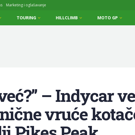
ms
Marketing i oglašavanje
TOURING
HILLCLIMB
MOTO GP
 već?” – Indycar v
onične vruće kotač
lji Pikes Peak