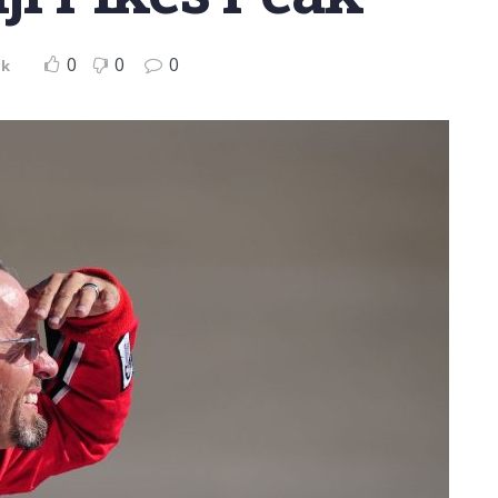
0
0
0
ak