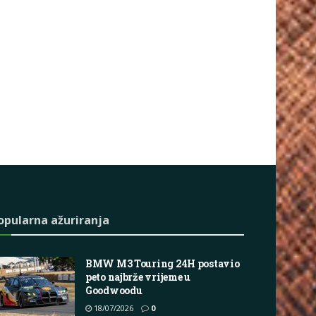
opularna ažuriranja
BMW M3 Touring 24H postavio
peto najbrže vrijeme u
Goodwoodu
18/07/2026
0