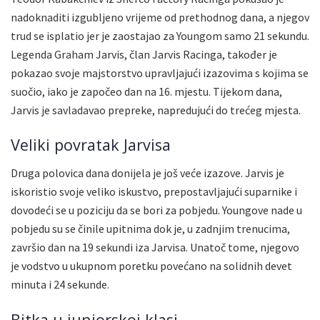
nadoknaditi izgubljeno vrijeme od prethodnog dana, a njegov
trud se isplatio jer je zaostajao za Youngom samo 21 sekundu.
Legenda Graham Jarvis, član Jarvis Racinga, također je
pokazao svoje majstorstvo upravljajući izazovima s kojima se
suočio, iako je započeo dan na 16. mjestu. Tijekom dana,
Jarvis je savladavao prepreke, napredujući do trećeg mjesta.
Veliki povratak Jarvisa
Druga polovica dana donijela je još veće izazove. Jarvis je
iskoristio svoje veliko iskustvo, prepostavljajući suparnike i
dovodeći se u poziciju da se bori za pobjedu. Youngove nade u
pobjedu su se činile upitnima dok je, u zadnjim trenucima,
završio dan na 19 sekundi iza Jarvisa. Unatoč tome, njegovo
je vodstvo u ukupnom poretku povećano na solidnih devet
minuta i 24 sekunde.
Bitka u juniorskoj klasi