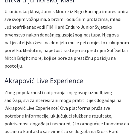
U juniorskoj klasi, James Moore iz Rigo Racinga impresionira
sve svojim vožnjama. S brzim i odlučnim prolazima, mladi
Južnoafrikanac vodi FIM Hard Enduro Junior Svjetsko
prvenstvo nakon današnjeg uspješnog nastupa. Njegova
natjecateljska žestina donijela mu je peto mjesto u ukupnom
poretku. Međutim, napetost raste jer su pred njim Suff Sella i
Mitch Brightmore, koji se bore za prestižnu poziciju na
postolju.
Akrapović Live Experience
Zbog popularnosti natjecanja i njegovog uzbudljivog
sadržaja, svi zainteresirani mogu pratiti tijek događaja na
‘Akrapović Live Experience’. Ova platforma pruža sve
potrebne informacije, uključujući službene rezultate,
pokrivenost događaja i raspored, što omogućuje fanovima da
ostanu u kontaktu sa svime što se događa na Xross Hard