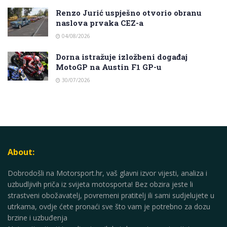
Renzo Jurić uspješno otvorio obranu
naslova prvaka CEZ-a
04/08/2026
Dorna istražuje izložbeni događaj
MotoGP na Austin F1 GP-u
30/07/2026
About:
Dobrodošli na Motorsport.hr, vaš glavni izvor vijesti, analiza i
uzbudljivih priča iz svijeta motosporta! Bez obzira jeste li
strastveni obožavatelj, povremeni pratitelj ili sami sudjelujete u
utrkama, ovdje ćete pronaći sve što vam je potrebno za dozu
brzine i uzbuđenja