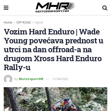
Home
OFF ROAD
Vijesti
Vozim Hard Enduro | Wade
Young povećava prednost u
utrci na dan offroad-a na
drugom Xross Hard Enduro
Rally-u
by
MotorsportHR
11/04/2025