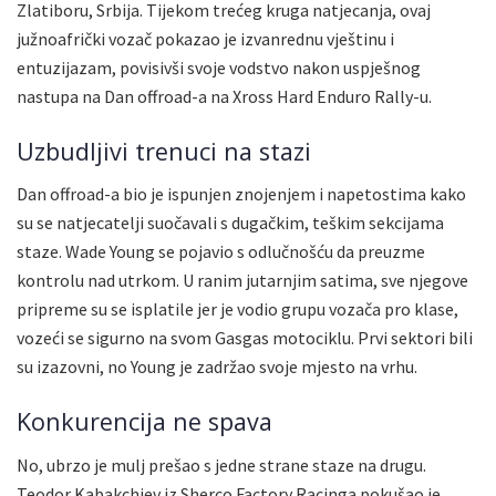
Zlatiboru, Srbija. Tijekom trećeg kruga natjecanja, ovaj
južnoafrički vozač pokazao je izvanrednu vještinu i
entuzijazam, povisivši svoje vodstvo nakon uspješnog
nastupa na Dan offroad-a na Xross Hard Enduro Rally-u.
Uzbudljivi trenuci na stazi
Dan offroad-a bio je ispunjen znojenjem i napetostima kako
su se natjecatelji suočavali s dugačkim, teškim sekcijama
staze. Wade Young se pojavio s odlučnošću da preuzme
kontrolu nad utrkom. U ranim jutarnjim satima, sve njegove
pripreme su se isplatile jer je vodio grupu vozača pro klase,
vozeći se sigurno na svom Gasgas motociklu. Prvi sektori bili
su izazovni, no Young je zadržao svoje mjesto na vrhu.
Konkurencija ne spava
No, ubrzo je mulj prešao s jedne strane staze na drugu.
Teodor Kabakchiev iz Sherco Factory Racinga pokušao je