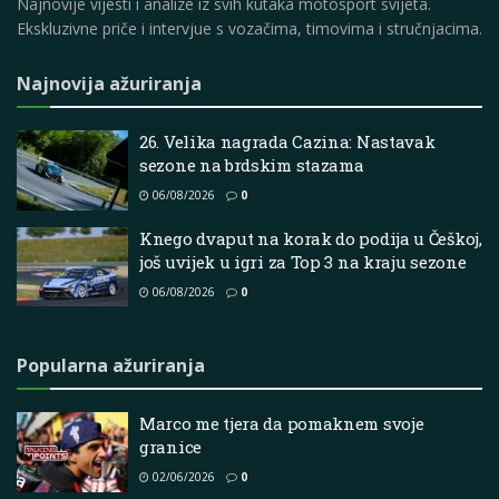
Najnovije vijesti i analize iz svih kutaka motosport svijeta.
Ekskluzivne priče i intervjue s vozačima, timovima i stručnjacima.
Najnovija ažuriranja
26. Velika nagrada Cazina: Nastavak
sezone na brdskim stazama
06/08/2026
0
Knego dvaput na korak do podija u Češkoj,
još uvijek u igri za Top 3 na kraju sezone
06/08/2026
0
Popularna ažuriranja
Marco me tjera da pomaknem svoje
granice
02/06/2026
0