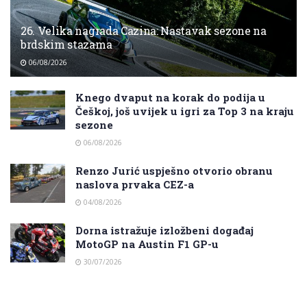
26. Velika nagrada Cazina: Nastavak sezone na
brdskim stazama
06/08/2026
Knego dvaput na korak do podija u
Češkoj, još uvijek u igri za Top 3 na kraju
sezone
06/08/2026
Renzo Jurić uspješno otvorio obranu
naslova prvaka CEZ-a
04/08/2026
Dorna istražuje izložbeni događaj
MotoGP na Austin F1 GP-u
30/07/2026