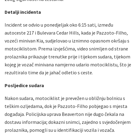
Detalji incidenta
Incident se odvio u ponedjeljak oko 6:15 sati, između
autoceste 217 i Bulevara Cedar Hills, kada je Pazzoto-Filho,
vozeći minivan Kia, sudjelovao u iznimno opasnom okršaju s
motociklistom. Prema izvješćima, video snimljen od strane
prolaznika prikazuje trenutke prije i tijekom sudara, tijekom
kojeg je vozač minivana namjerno udario motociklistu, što je
rezultiralo time da je jahač odletio s ceste.
Posljedice sudara
Nakon sudara, motociklist je prevežen u obližnju bolnicu s
teškim ozljedama, dok je Pazzoto-Filho pobjegao s mjesta
događaja. Policijska uprava Beaverton nije dugo čekala na
dostavu informacija; dokazni snimci, zajedno s svjedočenjem
prolaznika, pomogli su u identifikaciji vozila i vozača.