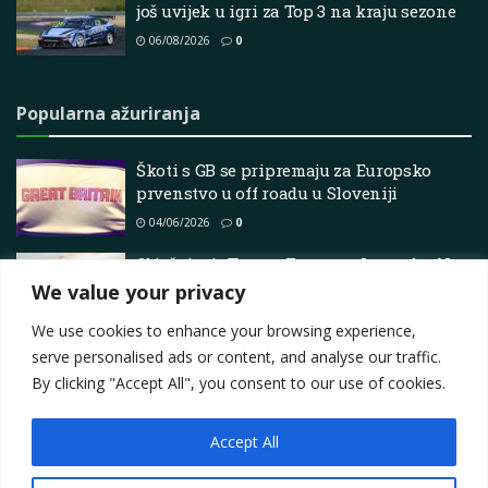
još uvijek u igri za Top 3 na kraju sezone
06/08/2026
0
Popularna ažuriranja
Škoti s GB se pripremaju za Europsko
prvenstvo u off roadu u Sloveniji
04/06/2026
0
Objašnjenje Toyota Fortuner Legender Neo
Drive – što dobivate za 47,46 lakh rupija
We value your privacy
31/03/2026
0
We use cookies to enhance your browsing experience,
serve personalised ads or content, and analyse our traffic.
By clicking "Accept All", you consent to our use of cookies.
Accept All
Impressum
About
Contact
Join Us
Privacy Policy
Terms
Marketing i oglašavanje