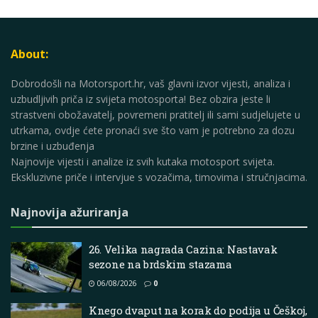
About:
Dobrodošli na Motorsport.hr, vaš glavni izvor vijesti, analiza i
uzbudljivih priča iz svijeta motosporta! Bez obzira jeste li
strastveni obožavatelj, povremeni pratitelj ili sami sudjelujete u
utrkama, ovdje ćete pronaći sve što vam je potrebno za dozu
brzine i uzbuđenja
Najnovije vijesti i analize iz svih kutaka motosport svijeta.
Ekskluzivne priče i intervjue s vozačima, timovima i stručnjacima.
Najnovija ažuriranja
26. Velika nagrada Cazina: Nastavak
sezone na brdskim stazama
06/08/2026
0
Knego dvaput na korak do podija u Češkoj,