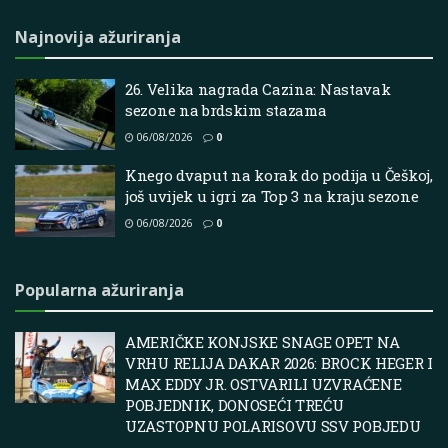
Najnovija ažuriranja
26. Velika nagrada Cazina: Nastavak
sezone na brdskim stazama
06/08/2026
0
Knego dvaput na korak do podija u Češkoj,
još uvijek u igri za Top 3 na kraju sezone
06/08/2026
0
Popularna ažuriranja
AMERIČKE KONJSKE SNAGE OPET NA
VRHU RELIJA DAKAR 2026: BROCK HEGER I
MAX EDDY JR. OSTVARILI UZVRAĆENE
POBJEDNIK, DONOSEĆI TREĆU
UZASTOPNU POLARISOVU SSV POBJEDU