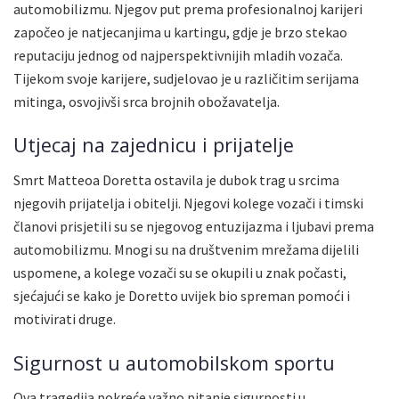
automobilizmu. Njegov put prema profesionalnoj karijeri
započeo je natjecanjima u kartingu, gdje je brzo stekao
reputaciju jednog od najperspektivnijih mladih vozača.
Tijekom svoje karijere, sudjelovao je u različitim serijama
mitinga, osvojivši srca brojnih obožavatelja.
Utjecaj na zajednicu i prijatelje
Smrt Matteoa Doretta ostavila je dubok trag u srcima
njegovih prijatelja i obitelji. Njegovi kolege vozači i timski
članovi prisjetili su se njegovog entuzijazma i ljubavi prema
automobilizmu. Mnogi su na društvenim mrežama dijelili
uspomene, a kolege vozači su se okupili u znak počasti,
sjećajući se kako je Doretto uvijek bio spreman pomoći i
motivirati druge.
Sigurnost u automobilskom sportu
Ova tragedija pokreće važno pitanje sigurnosti u