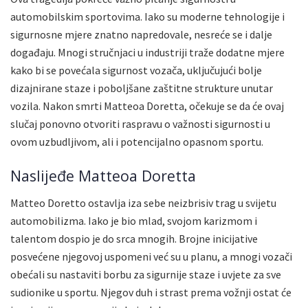
automobilskim sportovima. Iako su moderne tehnologije i
sigurnosne mjere znatno napredovale, nesreće se i dalje
događaju. Mnogi stručnjaci u industriji traže dodatne mjere
kako bi se povećala sigurnost vozača, uključujući bolje
dizajnirane staze i poboljšane zaštitne strukture unutar
vozila. Nakon smrti Matteoa Doretta, očekuje se da će ovaj
slučaj ponovno otvoriti raspravu o važnosti sigurnosti u
ovom uzbudljivom, ali i potencijalno opasnom sportu.
Naslijeđe Matteoa Doretta
Matteo Doretto ostavlja iza sebe neizbrisiv trag u svijetu
automobilizma. Iako je bio mlad, svojom karizmom i
talentom dospio je do srca mnogih. Brojne inicijative
posvećene njegovoj uspomeni već su u planu, a mnogi vozači
obećali su nastaviti borbu za sigurnije staze i uvjete za sve
sudionike u sportu. Njegov duh i strast prema vožnji ostat će