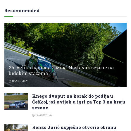
Recommended
26. Velika nagrada Cazina: Nastavak sezone na
brdskim stazama
06/08/2026
Knego dvaput na korak do podija u
Češkoj, još uvijek u igri za Top 3 na kraju
sezone
06/08/2026
Renzo Jurić uspješno otvorio obranu