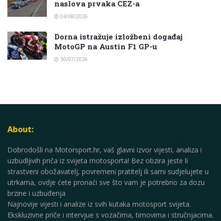
naslova prvaka CEZ-a
04/08/2026
Dorna istražuje izložbeni događaj
MotoGP na Austin F1 GP-u
30/07/2026
About:
Dobrodošli na Motorsport.hr, vaš glavni izvor vijesti, analiza i
uzbudljivih priča iz svijeta motosporta! Bez obzira jeste li
strastveni obožavatelj, povremeni pratitelj ili sami sudjelujete u
utrkama, ovdje ćete pronaći sve što vam je potrebno za dozu
brzine i uzbuđenja
Najnovije vijesti i analize iz svih kutaka motosport svijeta.
Ekskluzivne priče i intervjue s vozačima, timovima i stručnjacima.