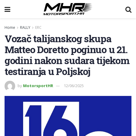
Home
RALLY
ERC
Vozač talijanskog skupa
Matteo Doretto poginuo u 21.
godini nakon sudara tijekom
testiranja u Poljskoj
by
MotorsportHR
12/06/2025