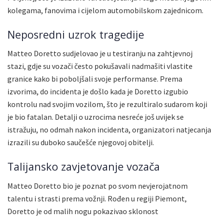
kolegama, fanovima i cijelom automobilskom zajednicom.
Neposredni uzrok tragedije
Matteo Doretto sudjelovao je u testiranju na zahtjevnoj
stazi, gdje su vozači često pokušavali nadmašiti vlastite
granice kako bi poboljšali svoje performanse. Prema
izvorima, do incidenta je došlo kada je Doretto izgubio
kontrolu nad svojim vozilom, što je rezultiralo sudarom koji
je bio fatalan. Detalji o uzrocima nesreće još uvijek se
istražuju, no odmah nakon incidenta, organizatori natjecanja
izrazili su duboko saučešće njegovoj obitelji.
Talijansko zavjetovanje vozača
Matteo Doretto bio je poznat po svom nevjerojatnom
talentu i strasti prema vožnji. Rođen u regiji Piemont,
Doretto je od malih nogu pokazivao sklonost