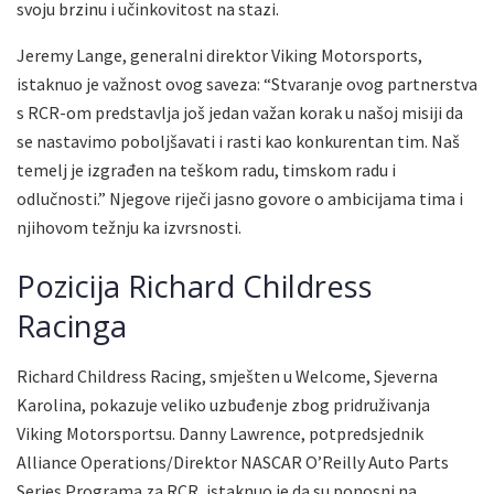
svoju brzinu i učinkovitost na stazi.
Jeremy Lange, generalni direktor Viking Motorsports,
istaknuo je važnost ovog saveza: “Stvaranje ovog partnerstva
s RCR-om predstavlja još jedan važan korak u našoj misiji da
se nastavimo poboljšavati i rasti kao konkurentan tim. Naš
temelj je izgrađen na teškom radu, timskom radu i
odlučnosti.” Njegove riječi jasno govore o ambicijama tima i
njihovom težnju ka izvrsnosti.
Pozicija Richard Childress
Racinga
Richard Childress Racing, smješten u Welcome, Sjeverna
Karolina, pokazuje veliko uzbuđenje zbog pridruživanja
Viking Motorsportsu. Danny Lawrence, potpredsjednik
Alliance Operations/Direktor NASCAR O’Reilly Auto Parts
Series Programa za RCR, istaknuo je da su ponosni na