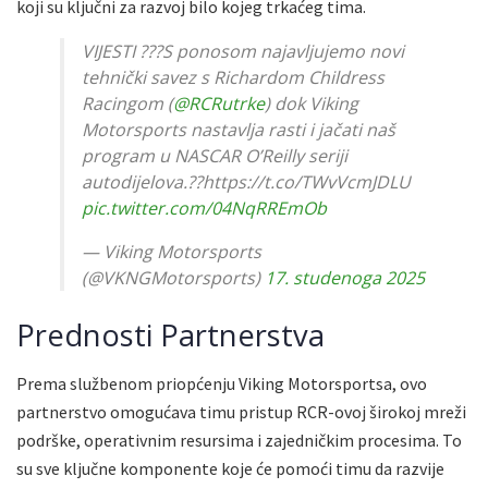
koji su ključni za razvoj bilo kojeg trkaćeg tima.
VIJESTI ???S ponosom najavljujemo novi
tehnički savez s Richardom Childress
Racingom (
@RCRutrke
) dok Viking
Motorsports nastavlja rasti i jačati naš
program u NASCAR O’Reilly seriji
autodijelova.??https://t.co/TWvVcmJDLU
pic.twitter.com/04NqRREmOb
— Viking Motorsports
(@VKNGMotorsports)
17. studenoga 2025
Prednosti Partnerstva
Prema službenom priopćenju Viking Motorsportsa, ovo
partnerstvo omogućava timu pristup RCR-ovoj širokoj mreži
podrške, operativnim resursima i zajedničkim procesima. To
su sve ključne komponente koje će pomoći timu da razvije