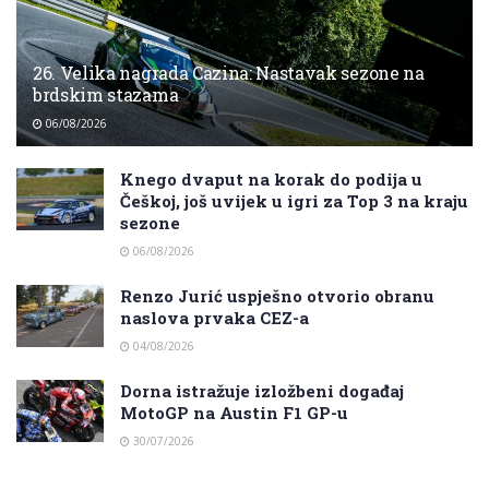
26. Velika nagrada Cazina: Nastavak sezone na
brdskim stazama
06/08/2026
Knego dvaput na korak do podija u
Češkoj, još uvijek u igri za Top 3 na kraju
sezone
06/08/2026
Renzo Jurić uspješno otvorio obranu
naslova prvaka CEZ-a
04/08/2026
Dorna istražuje izložbeni događaj
MotoGP na Austin F1 GP-u
30/07/2026