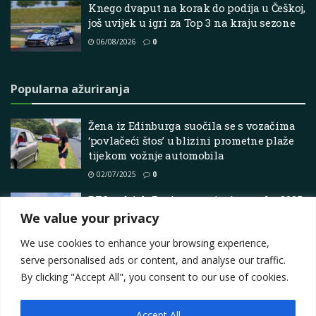
Knego dvaput na korak do podija u Češkoj,
još uvijek u igri za Top 3 na kraju sezone
06/08/2026
0
Popularna ažuriranja
Žena iz Edinburga suočila se s vozačima
‘povlačeći štos’ u blizini prometne plaže
tijekom vožnje automobila
02/07/2025
0
BFGoodrich Racing potpisuje prvaka 2025.
Baja 1000, Christophera Polvoordea
We value your privacy
05/06/2026
0
We use cookies to enhance your browsing experience,
serve personalised ads or content, and analyse our traffic.
By clicking "Accept All", you consent to our use of cookies.
Accept All