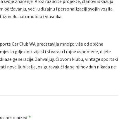
a svoje značenje. Kroz različite projekte, članovi iskazuju
održavanju, već i u dizajnu i personalizaciji svojih vozila.
 između automobila i vlasnika.
ports Car Club WA predstavlja mnogo više od obične
 mjesto gdje entuzijasti stvaraju trajne uspomene, dijele
nadilaze generacije. Zahvaljujući ovom klubu, vintage sportski
rati nove ljubitelje, osiguravajući da se njihov duh nikada ne
elds are marked
*