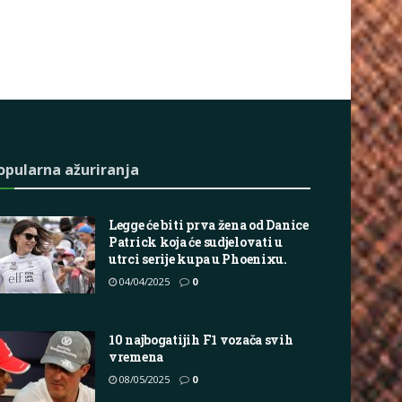
opularna ažuriranja
Legge će biti prva žena od Danice
Patrick koja će sudjelovati u
utrci serije kupa u Phoenixu.
04/04/2025
0
10 najbogatijih F1 vozača svih
vremena
08/05/2025
0