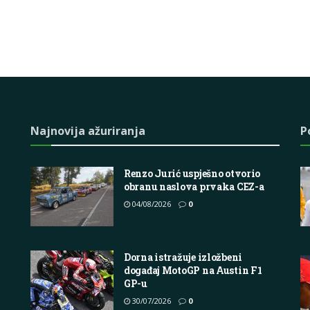
Najnovija ažuriranja
P
Renzo Jurić uspješno otvorio
obranu naslova prvaka CEZ-a
04/08/2026
0
Dorna istražuje izložbeni
događaj MotoGP na Austin F1
GP-u
30/07/2026
0