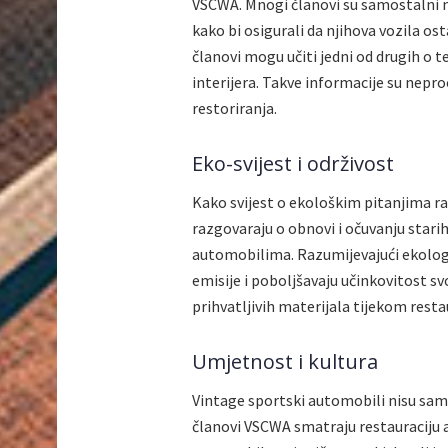
VSCWA. Mnogi članovi su samostalni m
kako bi osigurali da njihova vozila os
članovi mogu učiti jedni od drugih o t
interijera. Takve informacije su nepro
restoriranja.
Eko-svijest i održivost
Kako svijest o ekološkim pitanjima ra
razgovaraju o obnovi i očuvanju star
automobilima. Razumijevajući ekologi
emisije i poboljšavaju učinkovitost sv
prihvatljivih materijala tijekom rest
Umjetnost i kultura
Vintage sportski automobili nisu samo
članovi VSCWA smatraju restauraciju