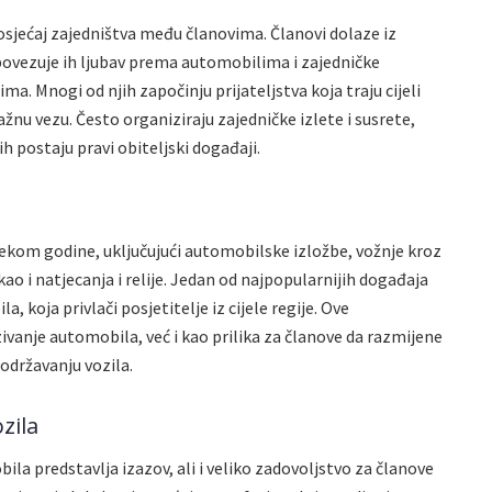
osjećaj zajedništva među članovima. Članovi dolaze iz
 povezuje ih ljubav prema automobilima i zajedničke
. Mnogi od njih započinju prijateljstva koja traju cijeli
nažnu vezu. Često organiziraju zajedničke izlete i susrete,
jih postaju pravi obiteljski događaji.
jekom godine, uključujući automobilske izložbe, vožnje kroz
kao i natjecanja i relije. Jedan od najpopularnijih događaja
, koja privlači posjetitelje iz cijele regije. Ove
ivanje automobila, već i kao prilika za članove da razmijene
i održavanju vozila.
zila
la predstavlja izazov, ali i veliko zadovoljstvo za članove