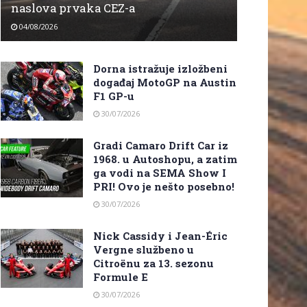
naslova prvaka CEZ-a
04/08/2026
Dorna istražuje izložbeni
događaj MotoGP na Austin
F1 GP-u
30/07/2026
Gradi Camaro Drift Car iz
1968. u Autoshopu, a zatim
ga vodi na SEMA Show I
PRI! Ovo je nešto posebno!
30/07/2026
Nick Cassidy i Jean-Éric
Vergne službeno u
Citroënu za 13. sezonu
Formule E
30/07/2026