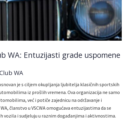
ub WA: Entuzijasti grade uspomene
 Club WA
novan je s ciljem okupljanja ljubitelja klasičnih sportskih
automobilima iz prošlih vremena. Ova organizacija ne samo
omobilima, već i potiče zajednicu na održavanje i
. U WA, članstvo u VSCWA omogućava entuzijastima da se
ih vozila i sudjeluju u raznim događanjima i aktivnostima.