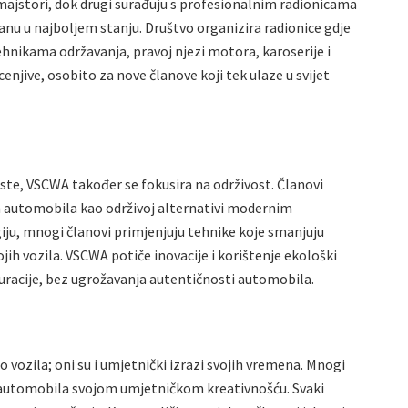
ajstori, dok drugi surađuju s profesionalnim radionicama
tanu u najboljem stanju. Društvo organizira radionice gdje
ehnikama održavanja, pravoj njezi motora, karoserije i
cenjive, osobito za nove članove koji tek ulaze u svijet
ste, VSCWA također se fokusira na održivost. Članovi
ih automobila kao održivoj alternativi modernim
ju, mnogi članovi primjenjuju tehnike koje smanjuju
ojih vozila. VSCWA potiče inovacije i korištenje ekološki
auracije, bez ugrožavanja autentičnosti automobila.
 vozila; oni su i umjetnički izrazi svojih vremena. Mnogi
 automobila svojom umjetničkom kreativnošću. Svaki