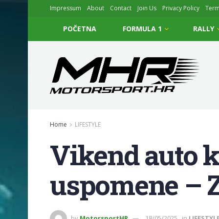
Impressum
About
Contact
Join Us
Privacy Policy
Ter
POČETNA
FORMULA 1
RALLY
Home
LIFESTYLE
Vikend auto kl
uspomene – Z
by
MotorsportHR
18/05/2025
in
LIFESTYL