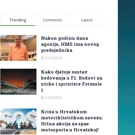
Trending
Comments
Latest
Nakon godinu dana
agonije, HMS ima novog
predsjednika
21/12/2025
Kako djeluje sustav
bodovanja u F1: Bodovi za
utrke i sprintere Formule
1
21/03/2025
Kriza u Hrvatskom
motociklističkom savezu:
Hitna akcija za spas
motosporta u Hrvatskoj!