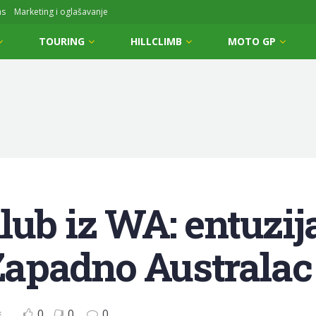
ms
Marketing i oglašavanje
TOURING
HILLCLIMB
MOTO GP
ub iz WA: entuzija
apadno Australac
0
0
0
E