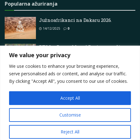
Popularna ažuriranja
Južnoafrikanci na Dakaru 2026.
14/12/2025
0
BTCC – Power Maxed Racing vozači
demonstriraju dosljednost u Thruxtonu
We value your privacy
29/07/2026
0
We use cookies to enhance your browsing experience,
serve personalised ads or content, and analyse our traffic.
By clicking "Accept All", you consent to our use of cookies.
Accept All
Impressum
About
Contact
Join Us
Privacy Policy
Terms
Marketing i oglašavanje
Customise
© 2025
Motorsport.hr
Reject All