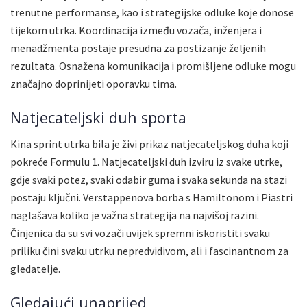
trenutne performanse, kao i strategijske odluke koje donose
tijekom utrka. Koordinacija između vozača, inženjera i
menadžmenta postaje presudna za postizanje željenih
rezultata. Osnažena komunikacija i promišljene odluke mogu
značajno doprinijeti oporavku tima.
Natjecateljski duh sporta
Kina sprint utrka bila je živi prikaz natjecateljskog duha koji
pokreće Formulu 1. Natjecateljski duh izviru iz svake utrke,
gdje svaki potez, svaki odabir guma i svaka sekunda na stazi
postaju ključni. Verstappenova borba s Hamiltonom i Piastri
naglašava koliko je važna strategija na najvišoj razini.
Činjenica da su svi vozači uvijek spremni iskoristiti svaku
priliku čini svaku utrku nepredvidivom, ali i fascinantnom za
gledatelje.
Gledajući unaprijed