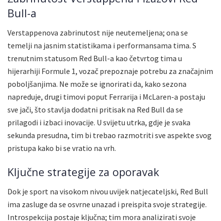
Bull-a
Verstappenova zabrinutost nije neutemeljena; ona se
temelji na jasnim statistikama i performansama tima. S
trenutnim statusom Red Bull-a kao četvrtog tima u
hijerarhiji Formule 1, vozač prepoznaje potrebu za značajnim
poboljšanjima. Ne može se ignorirati da, kako sezona
napreduje, drugi timovi poput Ferrarija i McLaren-a postaju
sve jači, što stavlja dodatni pritisak na Red Bull da se
prilagodi i izbaci inovacije. U svijetu utrka, gdje je svaka
sekunda presudna, tim bi trebao razmotriti sve aspekte svog
pristupa kako bi se vratio na vrh.
Ključne strategije za oporavak
Dok je sport na visokom nivou uvijek natjecateljski, Red Bull
ima zasluge da se osvrne unazad i preispita svoje strategije.
Introspekcija postaje ključna; tim mora analizirati svoje