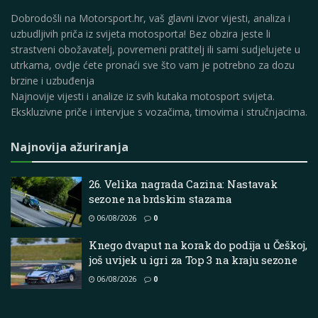
Dobrodošli na Motorsport.hr, vaš glavni izvor vijesti, analiza i
uzbudljivih priča iz svijeta motosporta! Bez obzira jeste li
strastveni obožavatelj, povremeni pratitelj ili sami sudjelujete u
utrkama, ovdje ćete pronaći sve što vam je potrebno za dozu
brzine i uzbuđenja
Najnovije vijesti i analize iz svih kutaka motosport svijeta.
Ekskluzivne priče i intervjue s vozačima, timovima i stručnjacima.
Najnovija ažuriranja
26. Velika nagrada Cazina: Nastavak
sezone na brdskim stazama
06/08/2026
0
Knego dvaput na korak do podija u Češkoj,
još uvijek u igri za Top 3 na kraju sezone
06/08/2026
0