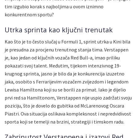
tim izgubio korak s najboljima u ovom iznimno
konkurentnom sportu?
Utrka sprinta kao ključni trenutak
Kao što je to često slučaj u Formuli 1, sprint utrka u Kini bila
je presudna za procjenu trenutnog stanja tima. Verstappen
je, kao jedan od ključnih vozača Red Bull-a, imao priliku
pokazati svoj talent. Međutim, tijekom intenzivnog 19-
krugnog sprinta, jasno je bilo da je konkurencija izuzetno
jaka, osobito s Ferrarijevim vozačem zvijezdom i legendom
Lewisa Hamiltona koji su se borili za primat. Iako je dijelio
prvi red sa Hamiltonom, Verstappen nije uspio zadržati svoju
poziciju, što je dovelo do gubitka od McLarenovog Oscara
Piastri. Ova situacija oslikava kompleksnost i nepredvidivost
sporta koji se temelji na brzini, strategiji i timskom radu.
Zabrinutost Verstappena i izazovi Red