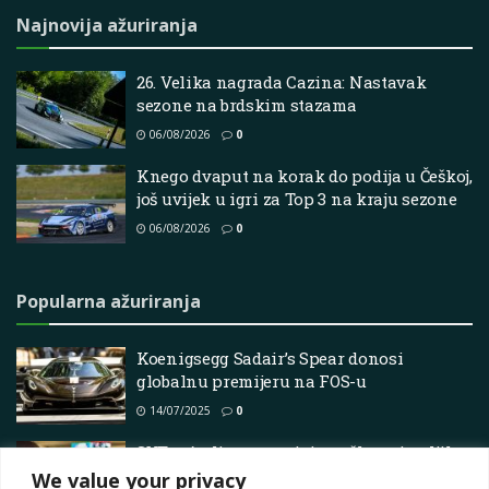
Najnovija ažuriranja
26. Velika nagrada Cazina: Nastavak
sezone na brdskim stazama
06/08/2026
0
Knego dvaput na korak do podija u Češkoj,
još uvijek u igri za Top 3 na kraju sezone
06/08/2026
0
Popularna ažuriranja
Koenigsegg Sadair’s Spear donosi
globalnu premijeru na FOS-u
14/07/2025
0
SVT u Ateljere smanjuje troškove i ugljik s
FIA -om Rally Proizvodnja Švedske
We value your privacy