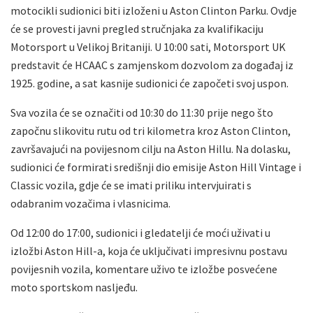
motocikli sudionici biti izloženi u Aston Clinton Parku. Ovdje
će se provesti javni pregled stručnjaka za kvalifikaciju
Motorsport u Velikoj Britaniji. U 10:00 sati, Motorsport UK
predstavit će HCAAC s zamjenskom dozvolom za događaj iz
1925. godine, a sat kasnije sudionici će započeti svoj uspon.
Sva vozila će se označiti od 10:30 do 11:30 prije nego što
započnu slikovitu rutu od tri kilometra kroz Aston Clinton,
završavajući na povijesnom cilju na Aston Hillu. Na dolasku,
sudionici će formirati središnji dio emisije Aston Hill Vintage i
Classic vozila, gdje će se imati priliku intervjuirati s
odabranim vozačima i vlasnicima.
Od 12:00 do 17:00, sudionici i gledatelji će moći uživati u
izložbi Aston Hill-a, koja će uključivati impresivnu postavu
povijesnih vozila, komentare uživo te izložbe posvećene
moto sportskom nasljeđu.