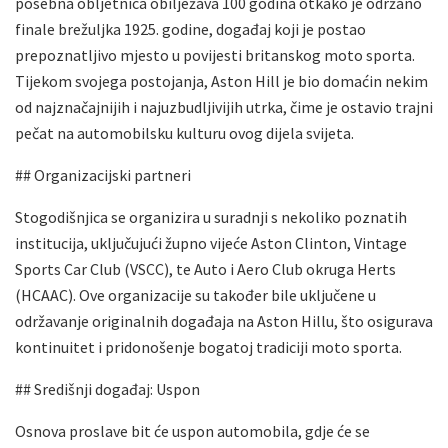
posebna obljetnica obilježava 100 godina otkako je održano
finale brežuljka 1925. godine, događaj koji je postao
prepoznatljivo mjesto u povijesti britanskog moto sporta.
Tijekom svojega postojanja, Aston Hill je bio domaćin nekim
od najznačajnijih i najuzbudljivijih utrka, čime je ostavio trajni
pečat na automobilsku kulturu ovog dijela svijeta.
## Organizacijski partneri
Stogodišnjica se organizira u suradnji s nekoliko poznatih
institucija, uključujući župno vijeće Aston Clinton, Vintage
Sports Car Club (VSCC), te Auto i Aero Club okruga Herts
(HCAAC). Ove organizacije su također bile uključene u
održavanje originalnih događaja na Aston Hillu, što osigurava
kontinuitet i pridonošenje bogatoj tradiciji moto sporta.
## Središnji događaj: Uspon
Osnova proslave bit će uspon automobila, gdje će se