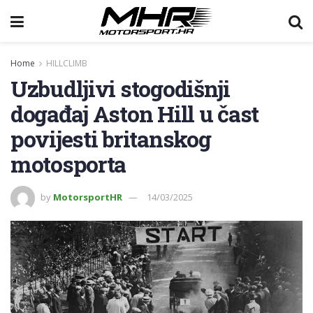
Home
HILLCLIMB
Uzbudljivi stogodišnji
događaj Aston Hill u čast
povijesti britanskog
motosporta
by
MotorsportHR
14/03/2025