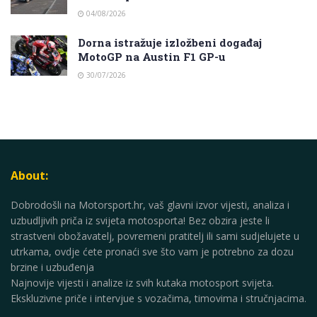
04/08/2026
Dorna istražuje izložbeni događaj
MotoGP na Austin F1 GP-u
30/07/2026
About:
Dobrodošli na Motorsport.hr, vaš glavni izvor vijesti, analiza i
uzbudljivih priča iz svijeta motosporta! Bez obzira jeste li
strastveni obožavatelj, povremeni pratitelj ili sami sudjelujete u
utrkama, ovdje ćete pronaći sve što vam je potrebno za dozu
brzine i uzbuđenja
Najnovije vijesti i analize iz svih kutaka motosport svijeta.
Ekskluzivne priče i intervjue s vozačima, timovima i stručnjacima.