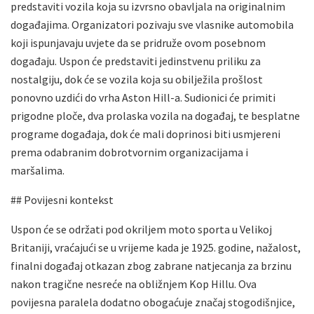
predstaviti vozila koja su izvrsno obavljala na originalnim
događajima. Organizatori pozivaju sve vlasnike automobila
koji ispunjavaju uvjete da se pridruže ovom posebnom
događaju. Uspon će predstaviti jedinstvenu priliku za
nostalgiju, dok će se vozila koja su obilježila prošlost
ponovno uzdići do vrha Aston Hill-a. Sudionici će primiti
prigodne ploče, dva prolaska vozila na događaj, te besplatne
programe događaja, dok će mali doprinosi biti usmjereni
prema odabranim dobrotvornim organizacijama i
maršalima.
## Povijesni kontekst
Uspon će se održati pod okriljem moto sporta u Velikoj
Britaniji, vraćajući se u vrijeme kada je 1925. godine, nažalost,
finalni događaj otkazan zbog zabrane natjecanja za brzinu
nakon tragične nesreće na obližnjem Kop Hillu. Ova
povijesna paralela dodatno obogaćuje značaj stogodišnjice,