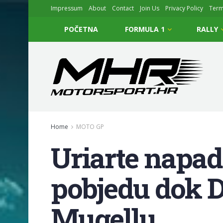
Impressum
About
Contact
Join Us
Privacy Policy
Ter
POČETNA
FORMULA 1
RALLY
Home
MOTO GP
Uriarte napad
pobjedu dok D
Mugellu