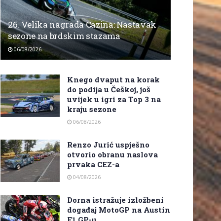
26. Velika nagrada Cazina: Nastavak
sezone na brdskim stazama
06/08/2026
Knego dvaput na korak
do podija u Češkoj, još
uvijek u igri za Top 3 na
kraju sezone
06/08/2026
Renzo Jurić uspješno
otvorio obranu naslova
prvaka CEZ-a
04/08/2026
Dorna istražuje izložbeni
događaj MotoGP na Austin
F1 GP-u