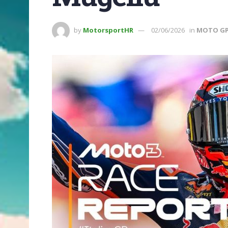
by
MotorsportHR
02/06/2026
in
MOTO G