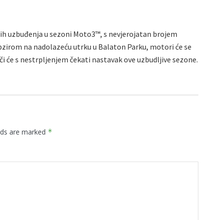
ih uzbuđenja u sezoni Moto3™, s nevjerojatan brojem
obzirom na nadolazeću utrku u Balaton Parku, motori će se
či će s nestrpljenjem čekati nastavak ove uzbudljive sezone.
elds are marked
*