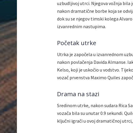
uzbudljivoj utrci. Njegova vožnja bila 
nakon dramatične borbe koja se odvija
dok su se njegov timski kolega Alvaro
izvanrednim nastupima.
Početak utrke
Utrka je započela u izvanrednom uzbu
nakon povlačenja Davida Almanse. Iako
Kelso, koji je uskočio u vodstvo. Tijek
vozač prvenstva Maximo Quiles započeo 
Drama na stazi
Sredinom utrke, nakon sudara Rica Sal
vozača bila su unutar 0.9 sekundi. Qui
ključni igrači u ovoj dramatičnoj utrc