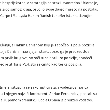
je besprijekorna, a strategija na stazi izvanredna. Uriarte je,
la do samog kraja, osvojio svoje drugo mjesto na postolju,
 Carpe i Malaysia Hakim Danish također istaknuli svojim
đenju, s Hakim Danishom koji je započeo iz pole pozicije
 je Danish imao sjajan start, ubrzo ga je preuzeo Joel
om prvih krugova, vozači su se borili za pozicije, a vodeći
je utrku iz P14, što se činilo kao teška pozicija.
mele, situacija se zakomplicirala, a vodeća osmorica
les i njegov najveći konkurent, Adrian Fernandez, postali su
i, ali u jednom trenutku, Eddie O’Shea je preuzeo vodstvo.