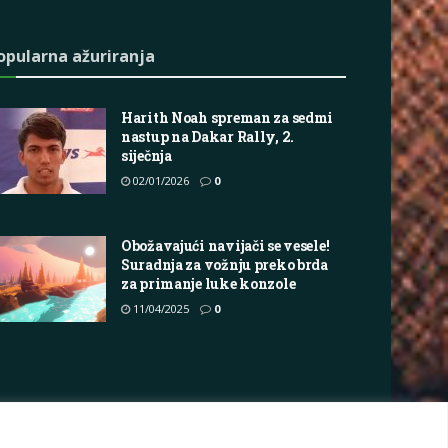
opularna ažuriranja
Harith Noah spreman za sedmi
nastup na Dakar Rally, 2.
siječnja
02/01/2026
0
Obožavajući navijači se vesele!
Suradnja za vožnju preko brda
za primanje luke konzole
11/04/2025
0