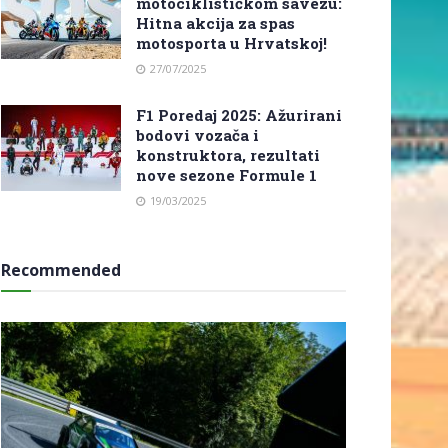
motociklističkom savezu:
Hitna akcija za spas
motosporta u Hrvatskoj!
27/07/2025
F1 Poredaj 2025: Ažurirani
bodovi vozača i
konstruktora, rezultati
nove sezone Formule 1
19/03/2025
Recommended