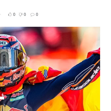
0
0
0
P