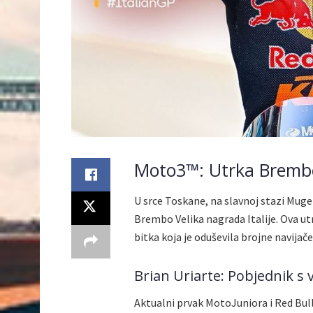
Moto3™: Utrka Brembo 
U srce Toskane, na slavnoj stazi Mug
Brembo Velika nagrada Italije. Ova utr
bitka koja je oduševila brojne navijače
Brian Uriarte: Pobjednik s 
Aktualni prvak MotoJuniora i Red Bull