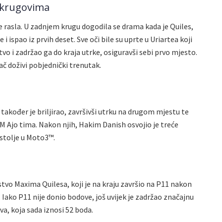
 krugovima
je rasla. U zadnjem krugu dogodila se drama kada je Quiles,
i ispao iz prvih deset. Sve oči bile su uprte u Uriartea koji
tvo i zadržao ga do kraja utrke, osiguravši sebi prvo mjesto.
zač doživi pobjednički trenutak.
također je briljirao, završivši utrku na drugom mjestu te
M Ajo tima. Nakon njih, Hakim Danish osvojio je treće
ostolje u Moto3™.
tvo Maxima Quilesa, koji je na kraju završio na P11 nakon
. Iako P11 nije donio bodove, još uvijek je zadržao značajnu
, koja sada iznosi 52 boda.