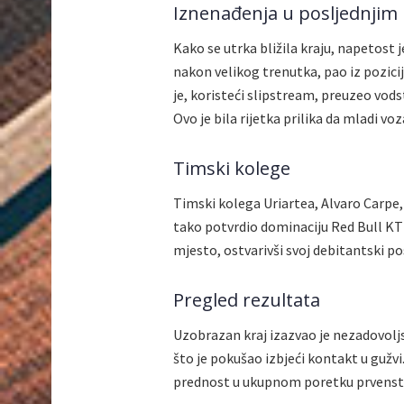
Iznenađenja u posljednjim
Kako se utrka bližila kraju, napetost 
nakon velikog trenutka, pao iz pozicije 
je, koristeći slipstream, preuzeo vods
Ovo je bila rijetka prilika da mladi vo
Timski kolege
Timski kolega Uriartea, Alvaro Carpe, 
tako potvrdio dominaciju Red Bull KT
mjesto, ostvarivši svoj debitantski p
Pregled rezultata
Uzobrazan kraj izazvao je nezadovoljs
što je pokušao izbjeći kontakt u gužvi
prednost u ukupnom poretku prvenstva