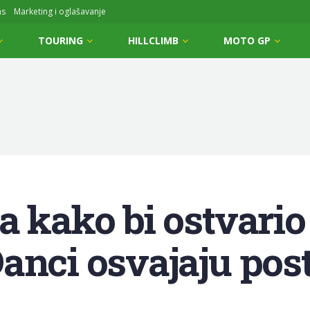
ms
Marketing i oglašavanje
TOURING
HILLCLIMB
MOTO GP
a kako bi ostvario
anci osvajaju post