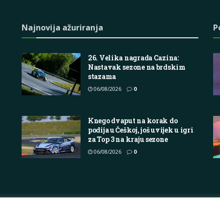
Najnovija ažuriranja
P
26. Velika nagrada Cazina:
Nastavak sezone na brdskim
stazama
06/08/2026
0
Knego dvaput na korak do
podija u Češkoj, još uvijek u igri
za Top 3 na kraju sezone
06/08/2026
0