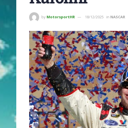
by
MotorsportHR
18/12/2025
in
NASCAR