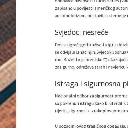
obuhvaća naslove u Trucks Series (2000.
zapisano u povijesti američkog autom
automobilizmu, postavili su temelje 
Svjedoci nesreće
Dok su igrači golfa uživali u igri u bli
se odvijala iznad njih. Svjedok Joshua
moj Bože! To je prenisko!'”, ukazujući 
zasigurno, odražava strah i nevjericu k
Istraga i sigurnosna p
Nacionalni odbor za sigurnost prome
su pokrenuli istragu kako bi utvrdili u
rijetki, sigurnost u zrakoplovnom pro
U pozadini ovog tragičnog događaja, 