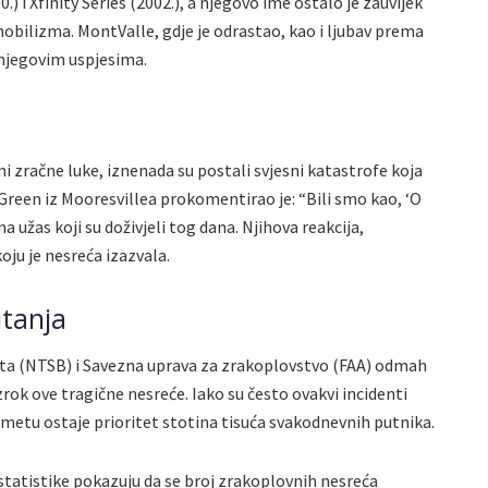
) i Xfinity Series (2002.), a njegovo ime ostalo je zauvijek
obilizma. MontValle, gdje je odrastao, kao i ljubav prema
njegovim uspjesima.
zini zračne luke, iznenada su postali svjesni katastrofe koja
 Green iz Mooresvillea prokomentirao je: “Bili smo kao, ‘O
na užas koji su doživjeli tog dana. Njihova reakcija,
oju je nesreća izazvala.
itanja
ta (NTSB) i Savezna uprava za zrakoplovstvo (FAA) odmah
zrok ove tragične nesreće. Iako su često ovakvi incidenti
metu ostaje prioritet stotina tisuća svakodnevnih putnika.
statistike pokazuju da se broj zrakoplovnih nesreća