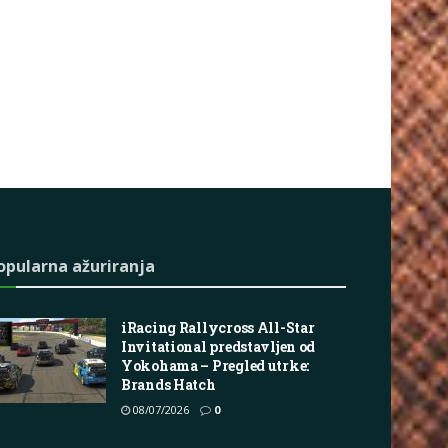
opularna ažuriranja
iRacing Rallycross All-Star
Invitational predstavljen od
Yokohama – Pregled utrke:
Brands Hatch
08/07/2026
0