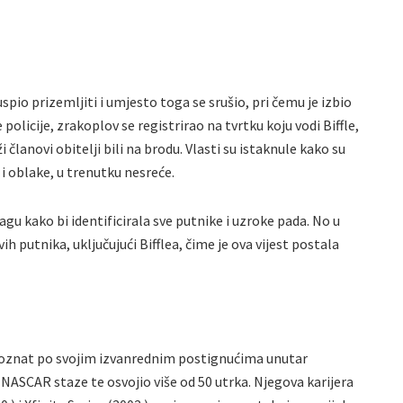
uspio prizemljiti i umjesto toga se srušio, pri čemu je izbio
policije, zrakoplov se registrirao na tvrtku koju vodi Biffle,
ži članovi obitelji bili na brodu. Vlasti su istaknule kako su
u i oblake, u trenutku nesreće.
ragu kako bi identificirala sve putnike i uzroke pada. No u
vih putnika, uključujući Bifflea, čime je ova vijest postala
e poznat po svojim izvanrednim postignućima unutar
 NASCAR staze te osvojio više od 50 utrka. Njegova karijera