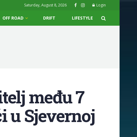
Saturday, August 8, 2026
Login
OFF ROAD
DRIFT
LIFESTYLE
telj među 7
i u Sjevernoj