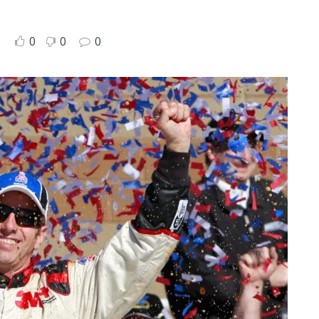
0
0
0