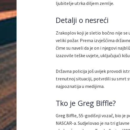
ljubitelje utrka diljem zemlje.
Detalji o nesreći
Zrakoplov koji je sletio bočno nije se 
veliki požar. Prema izvješćima državne 
čime su naveli da je on i njegovi najbli
izazovile teške uvjete, uključujući kiš
Državna policija još uvijek provodi ist
trenutnoj situaciji, potvrdili su smrt s
najpoznatija u medijima.
Tko je Greg Biffle?
Greg Biffle, 55-godišnji vozač, bio j
NASCAR-a. Sudjelovao je na tri glavne