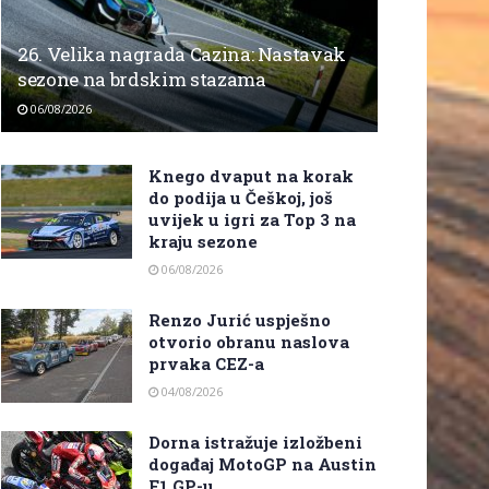
26. Velika nagrada Cazina: Nastavak
sezone na brdskim stazama
06/08/2026
Knego dvaput na korak
do podija u Češkoj, još
uvijek u igri za Top 3 na
kraju sezone
06/08/2026
Renzo Jurić uspješno
otvorio obranu naslova
prvaka CEZ-a
04/08/2026
Dorna istražuje izložbeni
događaj MotoGP na Austin
F1 GP-u