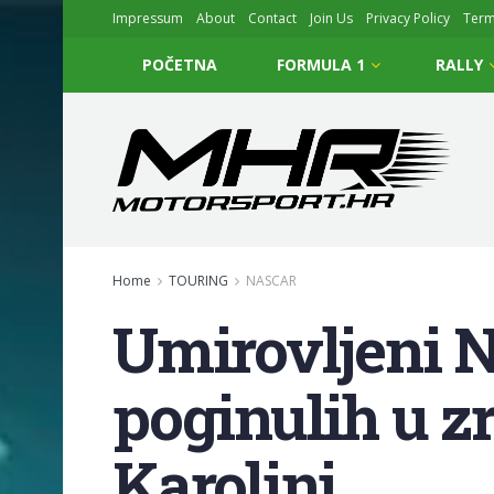
Impressum
About
Contact
Join Us
Privacy Policy
Ter
POČETNA
FORMULA 1
RALLY
Home
TOURING
NASCAR
Umirovljeni N
poginulih u z
Karolini