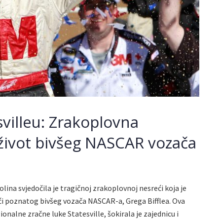
svilleu: Zrakoplovna
 život bivšeg NASCAR vozača
olina svjedočila je tragičnoj zrakoplovnoj nesreći koja je
ući poznatog bivšeg vozača NASCAR-a, Grega Bifflea. Ova
ionalne zračne luke Statesville, šokirala je zajednicu i