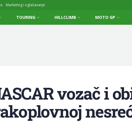
ms
Marketing i oglašavanje
TOURING
HILLCLIMB
MOTO GP
ASCAR vozač i obi
rakoplovnoj nesreć