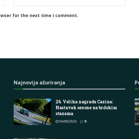
owser for the next time I comment.
Najnovija ažuriranja
P
26. Velika nagrada Cazina:
Nastavak sezone na brdskim
stazama
06/08/2026
0