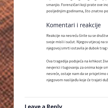
smanjio. Forenzičari koji prate ove in
posljednjim godinama, što znatno pob
Komentari i reakcije
Reakcije na nesreću širile su se društ
svoje misli i sućut. Njegov utjecaj na s
njegovoj smrti ostavila je dubok trag 
Ova tragedija podsjeća na krhkost živo
nevjerici i tugovanju za onima koje s
nesreće, ostaje nam da se prisjetimo 
njegovom naslijeđu koje će trajati du
Leave a Reply