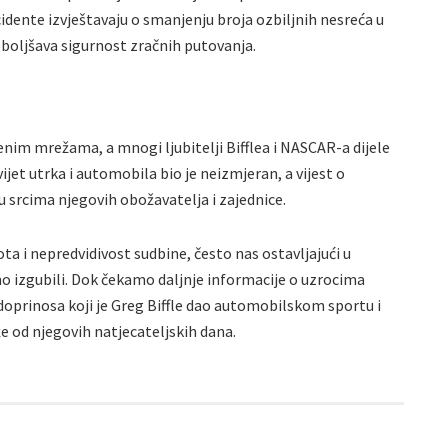
cidente izvještavaju o smanjenju broja ozbiljnih nesreća u
oljšava sigurnost zračnih putovanja.
venim mrežama, a mnogi ljubitelji Bifflea i NASCAR-a dijele
vijet utrka i automobila bio je neizmjeran, a vijest o
u srcima njegovih obožavatelja i zajednice.
ta i nepredvidivost sudbine, često nas ostavljajući u
mo izgubili. Dok čekamo daljnje informacije o uzrocima
doprinosa koji je Greg Biffle dao automobilskom sportu i
že od njegovih natjecateljskih dana.