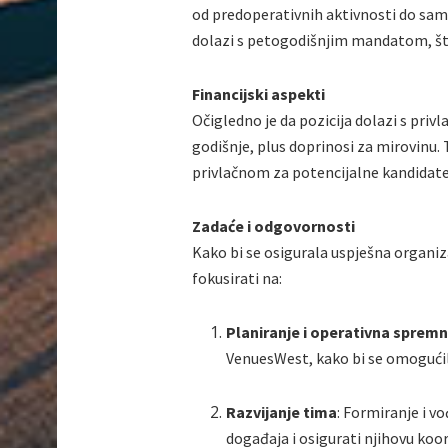
od predoperativnih aktivnosti do sam
dolazi s petogodišnjim mandatom, što 
Financijski aspekti
Očigledno je da pozicija dolazi s pri
godišnje, plus doprinosi za mirovinu. T
privlačnom za potencijalne kandidate
Zadaće i odgovornosti
Kako bi se osigurala uspješna organiz
fokusirati na:
Planiranje i operativna sprem
VenuesWest, kako bi se omogućila
Razvijanje tima
: Formiranje i v
događaja i osigurati njihovu koor