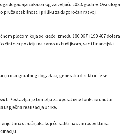
oga događaja zakazanog za veljaču 2028. godine. Ova uloga
pruža stabilnost i priliku za dugoročan razvoj.
vlačnom plaćom koja se kreće između 180.367 i 193.487 dolara
o čini ovu poziciju ne samo uzbudljivom, već i financijski
.
acija inauguralnog događaja, generalni direktor će se
nost
: Postavljanje temelja za operativne funkcije unutar
 uspješna realizacija utrke.
ođenje tima stručnjaka koji će raditi na svim aspektima
dinaciju.