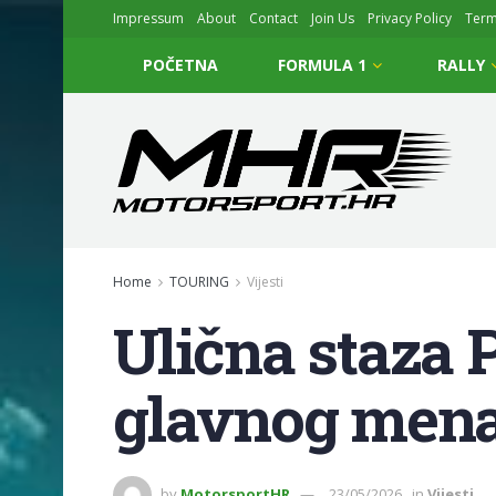
Impressum
About
Contact
Join Us
Privacy Policy
Ter
POČETNA
FORMULA 1
RALLY
Home
TOURING
Vijesti
Ulična staza 
glavnog mena
by
MotorsportHR
23/05/2026
in
Vijesti