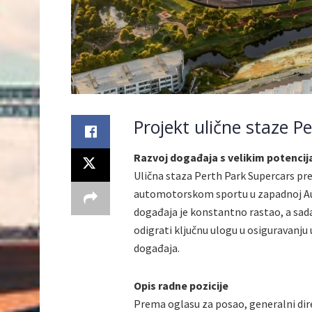
Projekt ulične staze P
Razvoj događaja s velikim potenci
Ulična staza Perth Park Supercars pre
automotorskom sportu u zapadnoj Aust
događaja je konstantno rastao, a sada
odigrati ključnu ulogu u osiguravanj
događaja.
Opis radne pozicije
Prema oglasu za posao, generalni dire