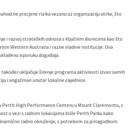
buhvatne procjene rizika vezanu uz organizaciju utrke, što
nje i razvoj strateških odnosa s ključnim dionicima kao što
sm Western Australia i razne vladine institucije. Ova
usklađenu isporuku događaja.
a također uključuje širenje programa aktivnosti izvan samih
ciju i angažman unutar lokalne zajednice.
a u Perth High Performance Centeru u Mount Claremontu, s
nost u vezi s radnim lokacijama bliže Perth Parku kako
 dinamično radno okruženje, s potrebom za prilagodbom