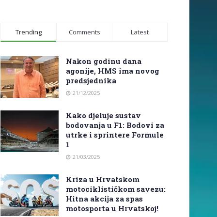
Trending
Comments
Latest
Nakon godinu dana
agonije, HMS ima novog
predsjednika
21/12/2025
Kako djeluje sustav
bodovanja u F1: Bodovi za
utrke i sprintere Formule
1
21/03/2025
Kriza u Hrvatskom
motociklističkom savezu:
Hitna akcija za spas
motosporta u Hrvatskoj!