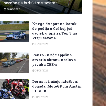
sezone na brdskim stazama
06/08/2026
Knego dvaput na korak
do podija u Češkoj, još
uvijek u igri za Top 3 na
kraju sezone
06/08/2026
Renzo Jurić uspješno
otvorio obranu naslova
prvaka CEZ-a
04/08/2026
Dorna istražuje izložbeni
događaj MotoGP na Austin
F1 GP-u
30/07/2026