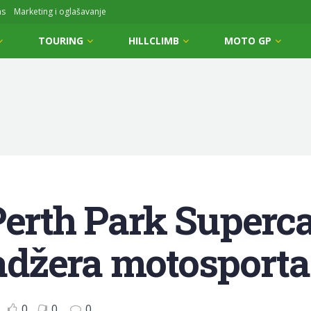
ms
Marketing i oglašavanje
TOURING
HILLCLIMB
MOTO GP
Perth Park Superca
džera motosporta
0
0
0