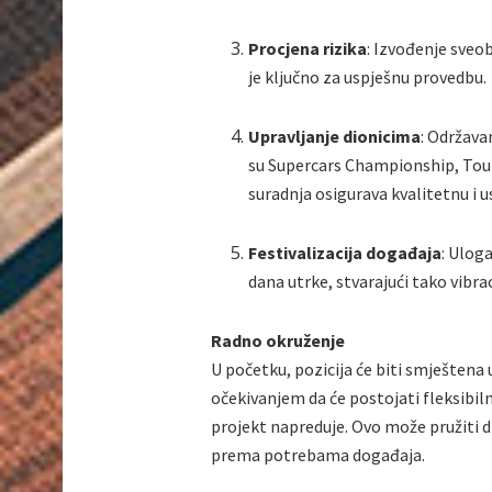
Procjena rizika
: Izvođenje sveo
je ključno za uspješnu provedbu.
Upravljanje dionicima
: Održava
su Supercars Championship, Touri
suradnja osigurava kvalitetnu i 
Festivalizacija događaja
: Ulog
dana utrke, stvarajući tako vibra
Radno okruženje
U početku, pozicija će biti smješten
očekivanjem da će postojati fleksibil
projekt napreduje. Ovo može pružiti
prema potrebama događaja.