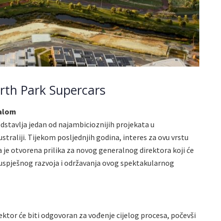
erth Park Supercars
jalom
dstavlja jedan od najambicioznijih projekata u
raliji. Tijekom posljednjih godina, interes za ovu vrstu
 je otvorena prilika za novog generalnog direktora koji će
u uspješnog razvoja i održavanja ovog spektakularnog
ktor će biti odgovoran za vođenje cijelog procesa, počevši