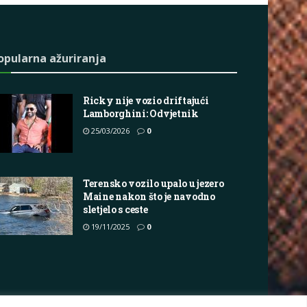
opularna ažuriranja
Ricky nije vozio driftajući
Lamborghini: Odvjetnik
25/03/2026
0
Terensko vozilo upalo u jezero
Maine nakon što je navodno
sletjelo s ceste
19/11/2025
0