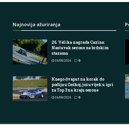
Najnovija ažuriranja
P
26. Velika nagrada Cazina:
Nastavak sezone na brdskim
stazama
06/08/2026
0
Knego dvaput na korak do
podija u Češkoj, još uvijek u igri
za Top 3 na kraju sezone
06/08/2026
0