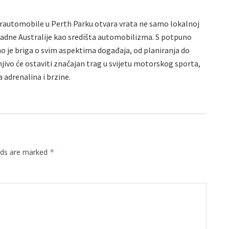
erautomobile u Perth Parku otvara vrata ne samo lokalnoj
apadne Australije kao središta automobilizma. S potpuno
 je briga o svim aspektima događaja, od planiranja do
ivo će ostaviti značajan trag u svijetu motorskog sporta,
a adrenalina i brzine.
elds are marked
*