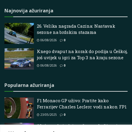
Najnovija ažuriranja
26. Velika nagrada Cazina: Nastavak
sezone na brdskim stazama
06/08/2026
0
Knego dvaput na korak do podija u Češkoj,
još uvijek u igri za Top 3 na kraju sezone
06/08/2026
0
Popularna ažuriranja
F1 Monaco GP uživo: Pratite kako
Ferrarijev Charles Leclerc vodi nakon FP1
23/05/2025
0
‘Noć prvaka’ odaje počast najboljima iz