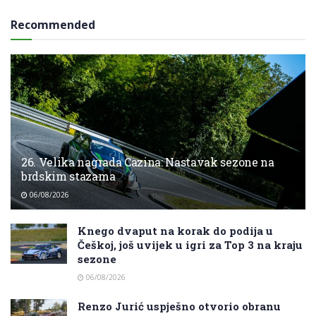
Recommended
26. Velika nagrada Cazina: Nastavak sezone na
brdskim stazama
06/08/2026
Knego dvaput na korak do podija u
Češkoj, još uvijek u igri za Top 3 na kraju
sezone
06/08/2026
Renzo Jurić uspješno otvorio obranu