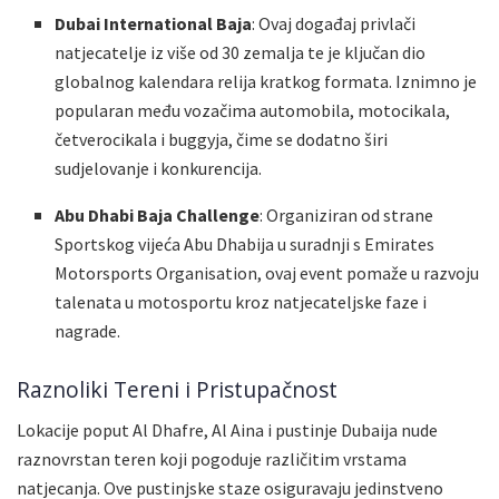
Dubai International Baja
: Ovaj događaj privlači
natjecatelje iz više od 30 zemalja te je ključan dio
globalnog kalendara relija kratkog formata. Iznimno je
popularan među vozačima automobila, motocikala,
četverocikala i buggyja, čime se dodatno širi
sudjelovanje i konkurencija.
Abu Dhabi Baja Challenge
: Organiziran od strane
Sportskog vijeća Abu Dhabija u suradnji s Emirates
Motorsports Organisation, ovaj event pomaže u razvoju
talenata u motosportu kroz natjecateljske faze i
nagrade.
Raznoliki Tereni i Pristupačnost
Lokacije poput Al Dhafre, Al Aina i pustinje Dubaija nude
raznovrstan teren koji pogoduje različitim vrstama
natjecanja. Ove pustinjske staze osiguravaju jedinstveno