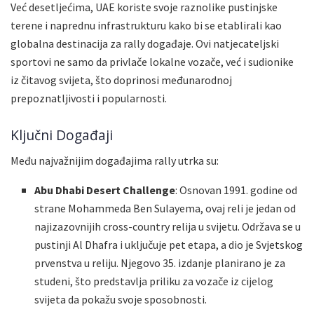
Već desetljećima, UAE koriste svoje raznolike pustinjske
terene i naprednu infrastrukturu kako bi se etablirali kao
globalna destinacija za rally događaje. Ovi natjecateljski
sportovi ne samo da privlače lokalne vozače, već i sudionike
iz čitavog svijeta, što doprinosi međunarodnoj
prepoznatljivosti i popularnosti.
Ključni Događaji
Među najvažnijim događajima rally utrka su:
Abu Dhabi Desert Challenge
: Osnovan 1991. godine od
strane Mohammeda Ben Sulayema, ovaj reli je jedan od
najizazovnijih cross-country relija u svijetu. Održava se u
pustinji Al Dhafra i uključuje pet etapa, a dio je Svjetskog
prvenstva u reliju. Njegovo 35. izdanje planirano je za
studeni, što predstavlja priliku za vozače iz cijelog
svijeta da pokažu svoje sposobnosti.