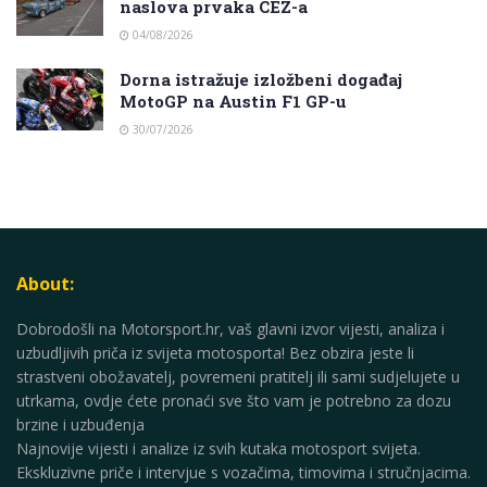
naslova prvaka CEZ-a
04/08/2026
Dorna istražuje izložbeni događaj
MotoGP na Austin F1 GP-u
30/07/2026
About:
Dobrodošli na Motorsport.hr, vaš glavni izvor vijesti, analiza i
uzbudljivih priča iz svijeta motosporta! Bez obzira jeste li
strastveni obožavatelj, povremeni pratitelj ili sami sudjelujete u
utrkama, ovdje ćete pronaći sve što vam je potrebno za dozu
brzine i uzbuđenja
Najnovije vijesti i analize iz svih kutaka motosport svijeta.
Ekskluzivne priče i intervjue s vozačima, timovima i stručnjacima.