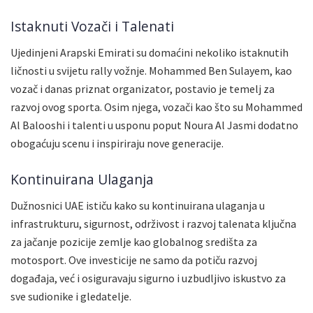
Istaknuti Vozači i Talenati
Ujedinjeni Arapski Emirati su domaćini nekoliko istaknutih
ličnosti u svijetu rally vožnje. Mohammed Ben Sulayem, kao
vozač i danas priznat organizator, postavio je temelj za
razvoj ovog sporta. Osim njega, vozači kao što su Mohammed
Al Balooshi i talenti u usponu poput Noura Al Jasmi dodatno
obogaćuju scenu i inspiriraju nove generacije.
Kontinuirana Ulaganja
Dužnosnici UAE ističu kako su kontinuirana ulaganja u
infrastrukturu, sigurnost, održivost i razvoj talenata ključna
za jačanje pozicije zemlje kao globalnog središta za
motosport. Ove investicije ne samo da potiču razvoj
događaja, već i osiguravaju sigurno i uzbudljivo iskustvo za
sve sudionike i gledatelje.