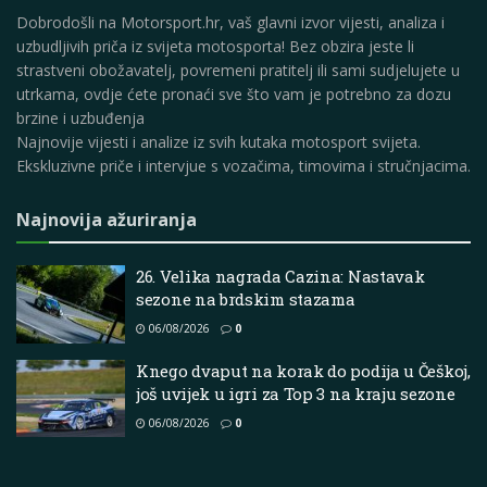
Dobrodošli na Motorsport.hr, vaš glavni izvor vijesti, analiza i
uzbudljivih priča iz svijeta motosporta! Bez obzira jeste li
strastveni obožavatelj, povremeni pratitelj ili sami sudjelujete u
utrkama, ovdje ćete pronaći sve što vam je potrebno za dozu
brzine i uzbuđenja
Najnovije vijesti i analize iz svih kutaka motosport svijeta.
Ekskluzivne priče i intervjue s vozačima, timovima i stručnjacima.
Najnovija ažuriranja
26. Velika nagrada Cazina: Nastavak
sezone na brdskim stazama
06/08/2026
0
Knego dvaput na korak do podija u Češkoj,
još uvijek u igri za Top 3 na kraju sezone
06/08/2026
0