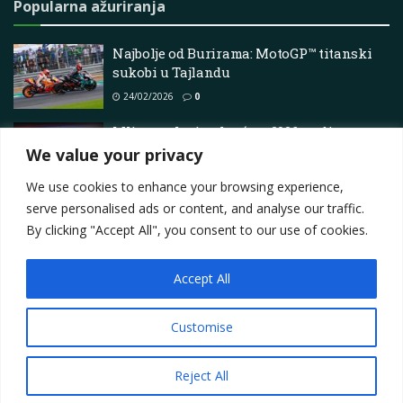
Popularna ažuriranja
Najbolje od Burirama: MotoGP™ titanski
sukobi u Tajlandu
24/02/2026
0
Mlin za glasine kreće u 2026. godinu
We value your privacy
12/06/2025
0
We use cookies to enhance your browsing experience,
serve personalised ads or content, and analyse our traffic.
By clicking "Accept All", you consent to our use of cookies.
Accept All
Impressum
About
Contact
Join Us
Privacy Policy
Terms
Marketing i oglašavanje
Customise
© 2025
Motorsport.hr
Reject All