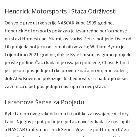
Hendrick Motorsports i Staza Održivosti
Od svoje prve utrke serije NASCAR kupa 1999. godine,
Hendrick Motorsports pokazao je izvanredne performanse
na stazi Homestead-Miami, ostvarivši četiri pobjede. Dvije od
tih pobjeda potječu od trenutnih vozača; William Byron je
trijumfirao 2021. godine, dok je Kyle Larson osigurao pobjedu
prošle godine. Čak i kada nije osvajao pobijede, Chase Elliott
je tijekom posljednje utrke proveo značajno vrijeme vodeći,
dok Alex Bowman pokazuje dosljednost s tri najboljih deset
završnica u pet posljednjih nastupa na ovoj stazi.
Larsonove Šanse za Pobjedu
Kyle Larson ovog vikenda ima tri prilike za osvajanje Victory
Lane. Njegov je put počinje u petak navečer kada će nastupiti
u NASCAR Craftsman Truck Series. Vozit će pod brojem 07 za