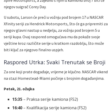
Spire Motorsports, a zajedno s njim u kamionu broj 7 biti će
njegov suigrač Corey Day.
U subotu, Larson će preći u vožnju pod brojem 17 u NASCAR
Xfinity seriji za Hendrick Motorsports, što će ga pripremiti za
njegov glavni nastup u nedjelju, za vožnju pod brojem 5 u
seriji kupa. Ovaj raspored omogućava mu da pokaže svoje
vještine kroz različite serije u kratkom razdoblju, što može
biti ključ za njegovo finalno uspjeh.
Raspored Utrka: Svaki Trenutak se Broji
Za one koji prate događaje, vrijeme je ključno. NASCAR vikend
na stazi Homestead-Miami počinje s brojnim događanjima.
Petak, 21. ožujka
15:35
– Praksa serije kamiona (FS2)
16:40
– Kvalifikacija serije kamiona (FS2)