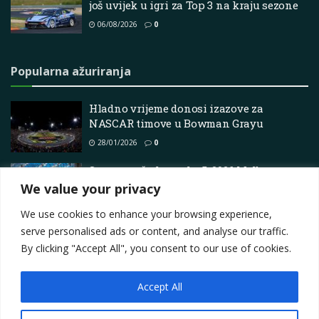
još uvijek u igri za Top 3 na kraju sezone
06/08/2026
0
Popularna ažuriranja
Hladno vrijeme donosi izazove za
NASCAR timove u Bowman Grayu
28/01/2026
0
Startna rešetka utrke 5: 2026 Melbourne
SuperSprint – Supercars
We value your privacy
07/03/2026
0
We use cookies to enhance your browsing experience,
serve personalised ads or content, and analyse our traffic.
By clicking "Accept All", you consent to our use of cookies.
Accept All
Impressum
About
Contact
Join Us
Privacy Policy
Terms
Marketing i oglašavanje