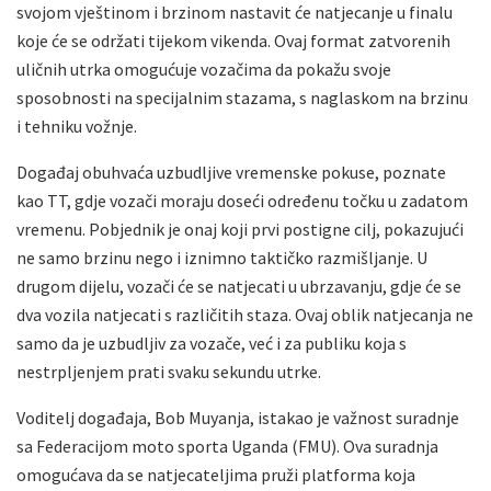
svojom vještinom i brzinom nastavit će natjecanje u finalu
koje će se održati tijekom vikenda. Ovaj format zatvorenih
uličnih utrka omogućuje vozačima da pokažu svoje
sposobnosti na specijalnim stazama, s naglaskom na brzinu
i tehniku vožnje.
Događaj obuhvaća uzbudljive vremenske pokuse, poznate
kao TT, gdje vozači moraju doseći određenu točku u zadatom
vremenu. Pobjednik je onaj koji prvi postigne cilj, pokazujući
ne samo brzinu nego i iznimno taktičko razmišljanje. U
drugom dijelu, vozači će se natjecati u ubrzavanju, gdje će se
dva vozila natjecati s različitih staza. Ovaj oblik natjecanja ne
samo da je uzbudljiv za vozače, već i za publiku koja s
nestrpljenjem prati svaku sekundu utrke.
Voditelj događaja, Bob Muyanja, istakao je važnost suradnje
sa Federacijom moto sporta Uganda (FMU). Ova suradnja
omogućava da se natjecateljima pruži platforma koja