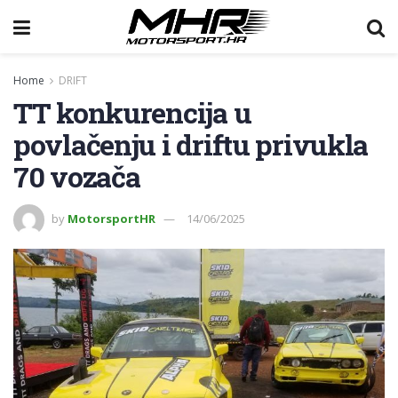
Home
DRIFT
TT konkurencija u
povlačenju i driftu privukla
70 vozača
by
MotorsportHR
14/06/2025