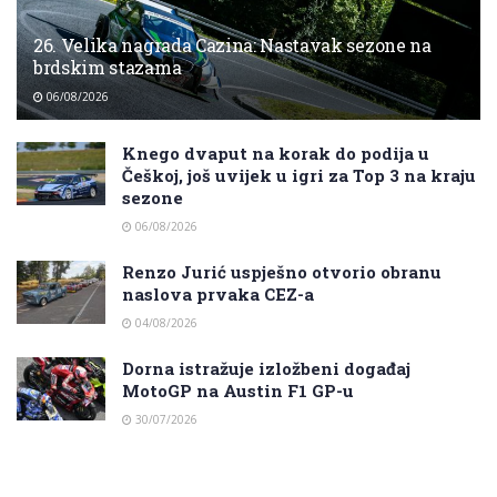
26. Velika nagrada Cazina: Nastavak sezone na
brdskim stazama
06/08/2026
Knego dvaput na korak do podija u
Češkoj, još uvijek u igri za Top 3 na kraju
sezone
06/08/2026
Renzo Jurić uspješno otvorio obranu
naslova prvaka CEZ-a
04/08/2026
Dorna istražuje izložbeni događaj
MotoGP na Austin F1 GP-u
30/07/2026