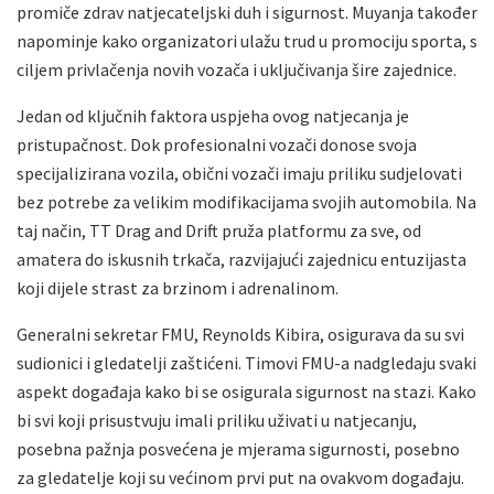
promiče zdrav natjecateljski duh i sigurnost. Muyanja također
napominje kako organizatori ulažu trud u promociju sporta, s
ciljem privlačenja novih vozača i uključivanja šire zajednice.
Jedan od ključnih faktora uspjeha ovog natjecanja je
pristupačnost. Dok profesionalni vozači donose svoja
specijalizirana vozila, obični vozači imaju priliku sudjelovati
bez potrebe za velikim modifikacijama svojih automobila. Na
taj način, TT Drag and Drift pruža platformu za sve, od
amatera do iskusnih trkača, razvijajući zajednicu entuzijasta
koji dijele strast za brzinom i adrenalinom.
Generalni sekretar FMU, Reynolds Kibira, osigurava da su svi
sudionici i gledatelji zaštićeni. Timovi FMU-a nadgledaju svaki
aspekt događaja kako bi se osigurala sigurnost na stazi. Kako
bi svi koji prisustvuju imali priliku uživati u natjecanju,
posebna pažnja posvećena je mjerama sigurnosti, posebno
za gledatelje koji su većinom prvi put na ovakvom događaju.