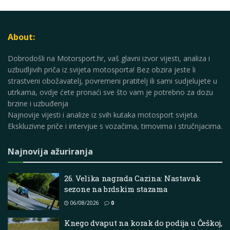
About:
Dobrodošli na Motorsport.hr, vaš glavni izvor vijesti, analiza i
uzbudljivih priča iz svijeta motosporta! Bez obzira jeste li
strastveni obožavatelj, povremeni pratitelj ili sami sudjelujete u
utrkama, ovdje ćete pronaći sve što vam je potrebno za dozu
brzine i uzbuđenja
Najnovije vijesti i analize iz svih kutaka motosport svijeta.
Ekskluzivne priče i intervjue s vozačima, timovima i stručnjacima.
Najnovija ažuriranja
26. Velika nagrada Cazina: Nastavak
sezone na brdskim stazama
06/08/2026
0
Knego dvaput na korak do podija u Češkoj,