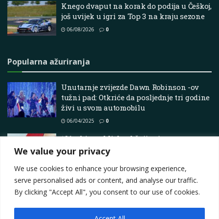
Knego dvaput na korak do podija u Češkoj,
još uvijek u igri za Top 3 na kraju sezone
06/08/2026
0
Popularna ažuriranja
Unutarnje zvijezde Dawn Robinson -ov
tužni pad: Otkriće da posljednje tri godine
živi u svom automobilu
06/04/2025
0
18ft skice – Michael špijuni
We value your privacy
16/05/2025
0
We use cookies to enhance your browsing experience,
serve personalised ads or content, and analyse our traffic.
By clicking "Accept All", you consent to our use of cookies.
Accept All