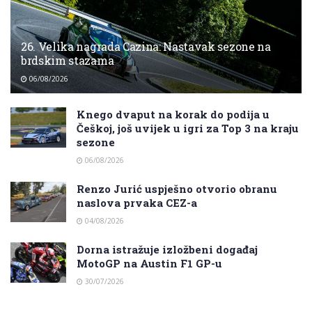
26. Velika nagrada Cazina: Nastavak sezone na
brdskim stazama
06/08/2026
Knego dvaput na korak do podija u
Češkoj, još uvijek u igri za Top 3 na kraju
sezone
06/08/2026
Renzo Jurić uspješno otvorio obranu
naslova prvaka CEZ-a
04/08/2026
Dorna istražuje izložbeni događaj
MotoGP na Austin F1 GP-u
30/07/2026