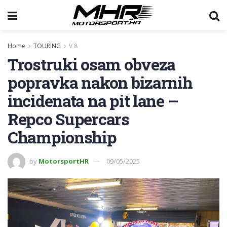
Home
TOURING
V 8
Trostruki osam obveza
popravka nakon bizarnih
incidenata na pit lane –
Repco Supercars
Championship
by
MotorsportHR
09/05/2025