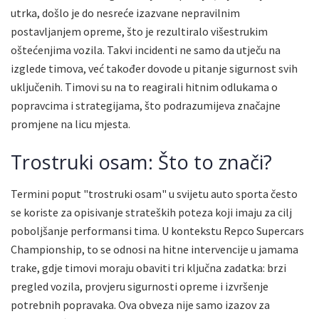
utrka, došlo je do nesreće izazvane nepravilnim
postavljanjem opreme, što je rezultiralo višestrukim
oštećenjima vozila. Takvi incidenti ne samo da utječu na
izglede timova, već također dovode u pitanje sigurnost svih
uključenih. Timovi su na to reagirali hitnim odlukama o
popravcima i strategijama, što podrazumijeva značajne
promjene na licu mjesta.
Trostruki osam: Što to znači?
Termini poput "trostruki osam" u svijetu auto sporta često
se koriste za opisivanje strateških poteza koji imaju za cilj
poboljšanje performansi tima. U kontekstu Repco Supercars
Championship, to se odnosi na hitne intervencije u jamama
trake, gdje timovi moraju obaviti tri ključna zadatka: brzi
pregled vozila, provjeru sigurnosti opreme i izvršenje
potrebnih popravaka. Ova obveza nije samo izazov za