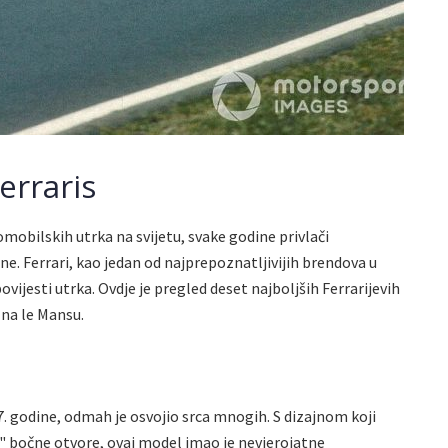
erraris
mobilskih utrka na svijetu, svake godine privlači
ine. Ferrari, kao jedan od najprepoznatljivijih brendova u
vijesti utrka. Ovdje je pregled deset najboljših Ferrarijevih
 na le Mansu.
7. godine, odmah je osvojio srca mnogih. S dizajnom koji
a" bočne otvore, ovaj model imao je nevjerojatne