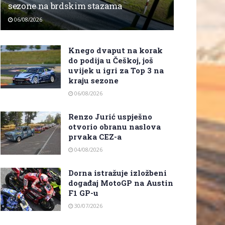
sezone na brdskim stazama
06/08/2026
Knego dvaput na korak
do podija u Češkoj, još
uvijek u igri za Top 3 na
kraju sezone
06/08/2026
Renzo Jurić uspješno
otvorio obranu naslova
prvaka CEZ-a
04/08/2026
Dorna istražuje izložbeni
događaj MotoGP na Austin
F1 GP-u
30/07/2026