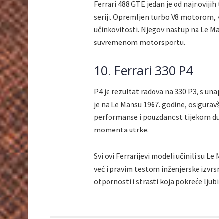
Ferrari 488 GTE jedan je od najnovijih
seriji. Opremljen turbo V8 motorom, 
učinkovitosti. Njegov nastup na Le Man
suvremenom motorsportu.
10. Ferrari 330 P4
P4 je rezultat radova na 330 P3, s u
je na Le Mansu 1967. godine, osigurav
performanse i pouzdanost tijekom dug
momenta utrke.
Svi ovi Ferrarijevi modeli učinili s
već i pravim testom inženjerske izvrsno
otpornosti i strasti koja pokreće ljub