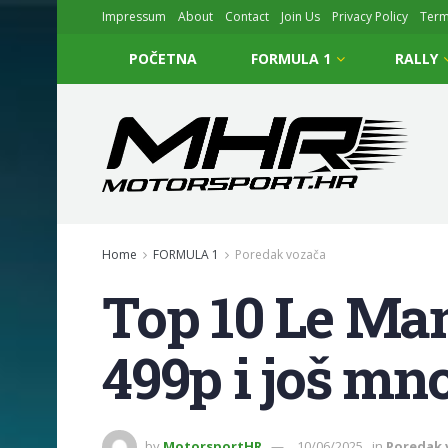
Impressum
About
Contact
Join Us
Privacy Policy
Ter
POČETNA
FORMULA 1
RALLY
Home
FORMULA 1
Poredak vozača
Top 10 Le Mans
499p i još mn
by
MotorsportHR
10/06/2025
in
Poredak 