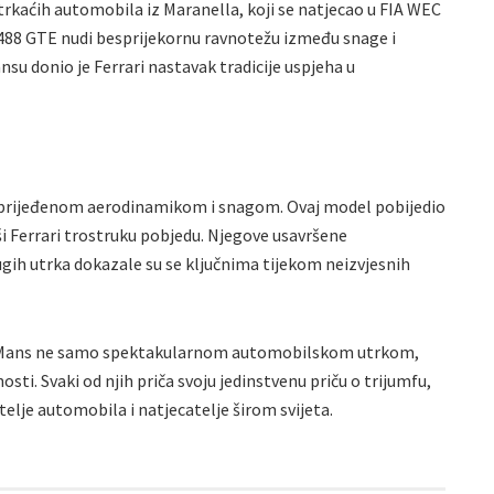
 trkaćih automobila iz Maranella, koji se natjecao u FIA WEC
488 GTE nudi besprijekornu ravnotežu između snage i
su donio je Ferrari nastavak tradicije uspjeha u
naprijeđenom aerodinamikom i snagom. Ovaj model pobijedio
ši Ferrari trostruku pobjedu. Njegove usavršene
ih utrka dokazale su se ključnima tijekom neizvjesnih
u Le Mans ne samo spektakularnom automobilskom utrkom,
sti. Svaki od njih priča svoju jedinstvenu priču o trijumfu,
itelje automobila i natjecatelje širom svijeta.