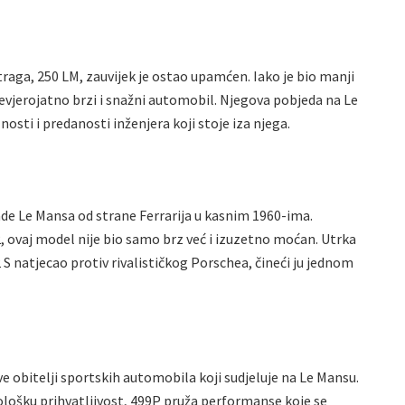
aga, 250 LM, zauvijek je ostao upamćen. Iako je bio manji
nevjerojatno brzi i snažni automobil. Njegova pobjeda na Le
osti i predanosti inženjera koji stoje iza njega.
ade Le Mansa od strane Ferrarija u kasnim 1960-ima.
ovaj model nije bio samo brz već i izuzetno moćan. Utrka
2 S natjecao protiv rivalističkog Porschea, čineći ju jednom
eve obitelji sportskih automobila koji sudjeluje na Le Mansu.
lošku prihvatljivost, 499P pruža performanse koje se