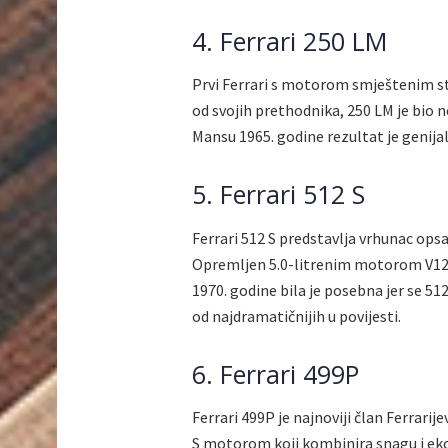
4. Ferrari 250 LM
Prvi Ferrari s motorom smještenim str
od svojih prethodnika, 250 LM je bio 
Mansu 1965. godine rezultat je genijaln
5. Ferrari 512 S
Ferrari 512 S predstavlja vrhunac ops
Opremljen 5.0-litrenim motorom V12, 
1970. godine bila je posebna jer se 51
od najdramatičnijih u povijesti.
6. Ferrari 499P
Ferrari 499P je najnoviji član Ferrarij
S motorom koji kombinira snagu i eko