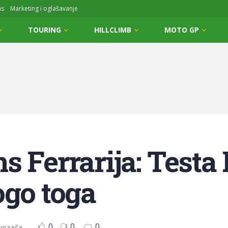
ms
Marketing i oglašavanje
TOURING
HILLCLIMB
MOTO GP
 Ferrarija: Testa 
ogo toga
0
0
0
vozača