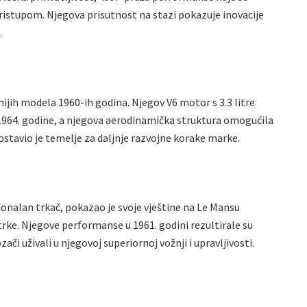
pristupom. Njegova prisutnost na stazi pokazuje inovacije
.
šnijih modela 1960-ih godina. Njegov V6 motor s 3.3 litre
 1964. godine, a njegova aerodinamička struktura omogućila
stavio je temelje za daljnje razvojne korake marke.
onalan trkač, pokazao je svoje vještine na Le Mansu
ke. Njegove performanse u 1961. godini rezultirale su
i uživali u njegovoj superiornoj vožnji i upravljivosti.