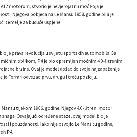
V12 motorom, stvorio je nevjerojatnu moć koja je
osti. Njegova pobjeda na Le Mansu 1958. godine bila je
jući temelje za buduće uspjehe.
bio je prava revolucija u svijetu sportskih automobila. Sa
namičnim oblikom, P4 je bio opremljen moćnim 4.0-litrenim
ojatne brzine. Ovaj je model došao do svoje najzapaženije
 je Ferrari odvezao prvu, drugu i treću poziciju.
 Le Mansu tijekom 1966. godine. Njegov 4.0-litreni motor
h snaga. Osvajajući određene staze, ovaj model bio je
osti i pouzdanosti. Iako nije osvojio Le Mans tu godine,
jeh P4.