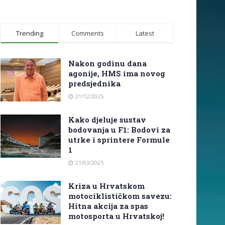
Trending
Comments
Latest
Nakon godinu dana
agonije, HMS ima novog
predsjednika
21/12/2025
Kako djeluje sustav
bodovanja u F1: Bodovi za
utrke i sprintere Formule
1
21/03/2025
Kriza u Hrvatskom
motociklističkom savezu:
Hitna akcija za spas
motosporta u Hrvatskoj!