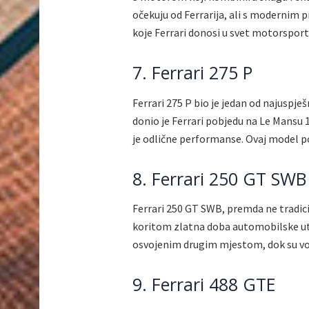
očekuju od Ferrarija, ali s modernim 
koje Ferrari donosi u svet motorsport
7. Ferrari 275 P
Ferrari 275 P bio je jedan od najuspje
donio je Ferrari pobjedu na Le Mansu
je odlične performanse. Ovaj model po
8. Ferrari 250 GT SWB
Ferrari 250 GT SWB, premda ne tradici
koritom zlatna doba automobilske utr
osvojenim drugim mjestom, dok su vozač
9. Ferrari 488 GTE