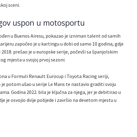
koj sceni.
egov uspon u motosportu
rođen u Buenos Airesu, pokazao je izniman talent od samih
karijeru započeo je u kartingu u dobi od samo 10 godina, gdje
 2018. prešao je u europske serije, počevši sa španjolskim
og mjesta u svojoj prvoj sezoni.
ona u Formuli Renault Eurocup i Toyota Racing seriji,
 je potom ušao u serije Le Mans te nastavio graditi svoju
a. Godina 2022. bila je ključna za njega, jer je debitirao u
je je osvojio dvije pobjede i završio na devetom mjestu u