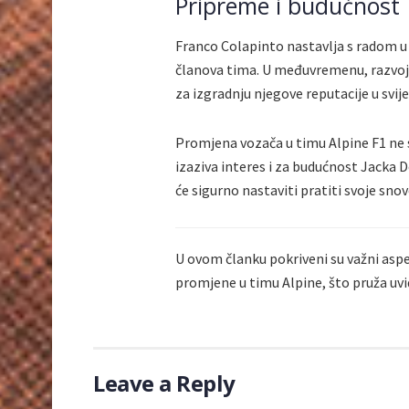
Pripreme i budućnost
Franco Colapinto nastavlja s radom u ti
članova tima. U međuvremenu, razvoj i 
za izgradnju njegove reputacije u svij
Promjena vozača u timu Alpine F1 ne 
izaziva interes i za budućnost Jacka
će sigurno nastaviti pratiti svoje sno
U ovom članku pokriveni su važni aspe
promjene u timu Alpine, što pruža uvid
Leave a Reply