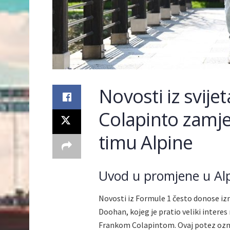
Novosti iz svije
Colapinto zamje
timu Alpine
Uvod u promjene u Alp
Novosti iz Formule 1 često donose izn
Doohan, kojeg je pratio veliki inter
Frankom Colapintom. Ovaj potez označ