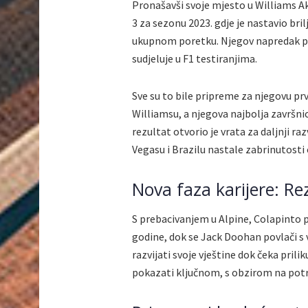
Pronašavši svoje mjesto u Williams A
3 za sezonu 2023. gdje je nastavio bril
ukupnom poretku. Njegov napredak pri
sudjeluje u F1 testiranjima.
Sve su to bile pripreme za njegovu prv
Williamsu, a njegova najbolja završni
rezultat otvorio je vrata za daljnji ra
Vegasu i Brazilu nastale zabrinutosti
Nova faza karijere: Re
S prebacivanjem u Alpine, Colapinto 
godine, dok se Jack Doohan povlači s 
razvijati svoje vještine dok čeka pri
pokazati ključnom, s obzirom na pot