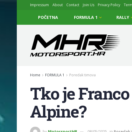
Impressum
About
Contact
Join Us
Privacy Policy
Ter
POČETNA
FORMULA 1
RALLY
Home
FORMULA 1
Poredak timova
Tko je Franco 
Alpine?
by
MotorsportHR
08/05/2025
in
Poredak 