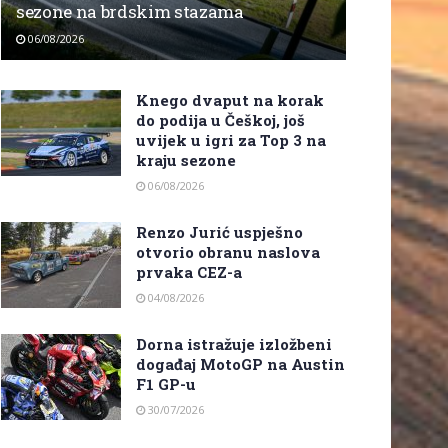
sezone na brdskim stazama
06/08/2026
Knego dvaput na korak
do podija u Češkoj, još
uvijek u igri za Top 3 na
kraju sezone
06/08/2026
Renzo Jurić uspješno
otvorio obranu naslova
prvaka CEZ-a
04/08/2026
Dorna istražuje izložbeni
događaj MotoGP na Austin
F1 GP-u
30/07/2026