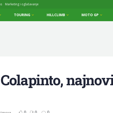
ms
Marketing i oglašavanje
TOURING
HILLCLIMB
MOTO GP
Colapinto, najnovi
0
0
0
timova