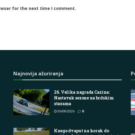
owser for the next time I comment.
Najnovija ažuriranja
P
26. Velika nagrada Cazina:
Nastavak sezone na brdskim
stazama
06/08/2026
0
Knego dvaput na korak do