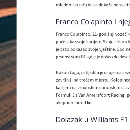
mladom vozaču da se dokaže na svjets
Franco Colapinto i nj
Franco Colapinto, 21-godišnji vozač 
početaka svoje karijere. Svoju trkaću 
je brzo pokazao svoje vještine. Godine
prvenstvom F4, gdje je došao do devet
Nakon toga, uslijedila je uspješna sez
završivši na trećem mjestu. Kolapinto
karijeru na vrhunskim europskim stazam
Formuli 3 s Van Amersfoort Racing, gd
ukupnom poretku.
Dolazak u Williams F1