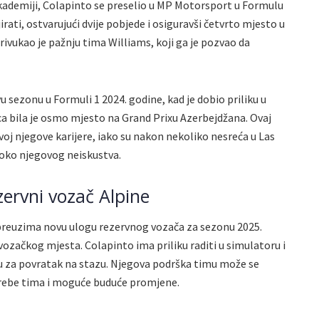
kademiji, Colapinto se preselio u MP Motorsport u Formulu
jirati, ostvarujući dvije pobjede i osiguravši četvrto mjesto u
vukao je pažnju tima Williams, koji ga je pozvao da
u sezonu u Formuli 1 2024. godine, kad je dobio priliku u
ca bila je osmo mjesto na Grand Prixu Azerbejdžana. Ovaj
zvoj njegove karijere, iako su nakon nekoliko nesreća u Las
 oko njegovog neiskustva.
zervni vozač Alpine
preuzima novu ulogu rezervnog vozača za sezonu 2025.
vozačkog mjesta. Colapinto ima priliku raditi u simulatoru i
liku za povratak na stazu. Njegova podrška timu može se
rebe tima i moguće buduće promjene.