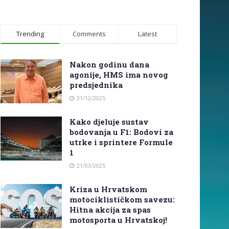
Trending
Comments
Latest
Nakon godinu dana
agonije, HMS ima novog
predsjednika
21/12/2025
Kako djeluje sustav
bodovanja u F1: Bodovi za
utrke i sprintere Formule
1
21/03/2025
Kriza u Hrvatskom
motociklističkom savezu:
Hitna akcija za spas
motosporta u Hrvatskoj!