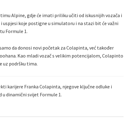
mu Alpine, gdje će imati priliku učiti od iskusnijih vozača i
uspjesi koje postigne u simulatoru i na stazi bit će važni
etu Formule 1.
samo da donosi novi početak za Colapinta, već također
 Doohana. Kao mladi vozač s velikim potencijalom, Colapinto
ve uz podršku tima.
kti karijere Franka Colapinta, njegove ključne odluke i
 u dinamični svijet Formule 1.