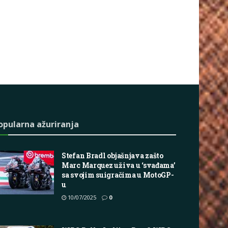
opularna ažuriranja
Stefan Bradl objašnjava zašto
Marc Marquez uživa u ‘svađama’
sa svojim suigračima u MotoGP-
u
10/07/2025
0