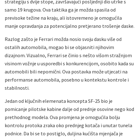
strategiju s dvije stope, završavajući posljednji dio utrke s
samo 19 krugova. Ova taktika ga je možda spasila od
previsoke težine na kraju, ali istovremeno je omogućila
manje opravdanja za potencijalno pretjerano trošenje daske.
Razlog zašto je Ferrari možda nosio svoju dasku više od
ostalih automobila, mogao bi se objasniti njihovim
dizajnom. Vizualno, Ferrari se činio s nešto višom stražnjom
visinom vožnje u usporedbi s konkurencijom, osobito kada su
automobili bili nepomični. Ova postavka može utjecati na
performanse automobila, posebno u kontekstu kontrole i
stabilnosti.
Jedan od ključnih elemenata koncepta SF-25 bio je
pomicanje pilotske kabine dalje od prednje osovine nego kod
prethodnog modela. Ova promjena je omogućila bolju
kontrolu protoka zraka oko prednjeg kotača i unutar tunela
podnice. Da bi se to postiglo, duljina kućišta mjenjača je