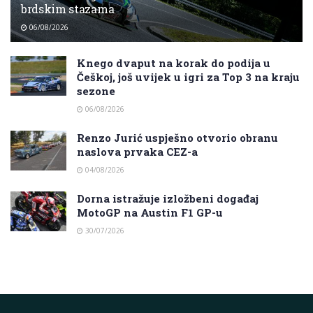
brdskim stazama
06/08/2026
Knego dvaput na korak do podija u
Češkoj, još uvijek u igri za Top 3 na kraju
sezone
06/08/2026
Renzo Jurić uspješno otvorio obranu
naslova prvaka CEZ-a
04/08/2026
Dorna istražuje izložbeni događaj
MotoGP na Austin F1 GP-u
30/07/2026