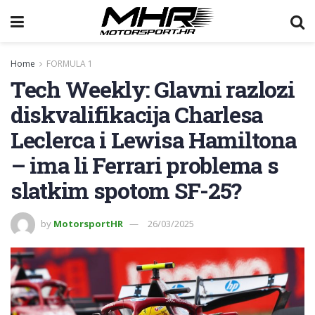
Home
FORMULA 1
Tech Weekly: Glavni razlozi
diskvalifikacija Charlesa
Leclerca i Lewisa Hamiltona
– ima li Ferrari problema s
slatkim spotom SF-25?
by
MotorsportHR
26/03/2025