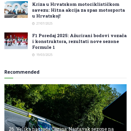
Kriza u Hrvatskom motociklističkom
savezu: Hitna akcija za spas motosporta
u Hrvatskoj!
27/07/2025
F1 Poredaj 2025: Ažurirani bodovi vozača
i konstruktora, rezultati nove sezone
Formule 1
19/03/2025
Recommended
26. Velika nagrada Cazina: Nastavak sezone na