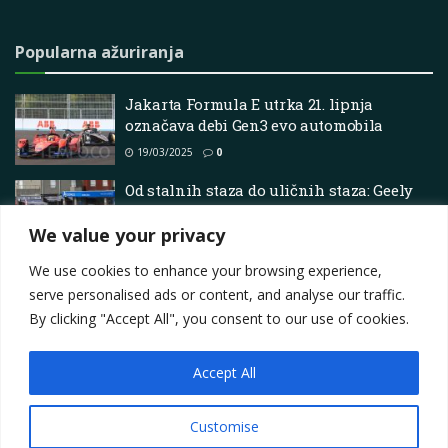
Popularna ažuriranja
Jakarta Formula E utrka 21. lipnja
označava debi Gen3 evo automobila
19/03/2025
0
Od stalnih staza do uličnih staza: Geely
Cyan Racing osigurava petu pobjedu na
Svjetskoj turneji Kumho FIA TCR 2026.
We value your privacy
15/07/2026
0
We use cookies to enhance your browsing experience,
serve personalised ads or content, and analyse our traffic.
By clicking "Accept All", you consent to our use of cookies.
Accept All
Impressum
About
Contact
Join Us
Privacy Policy
Terms
Marketing i oglašavanje
Customise