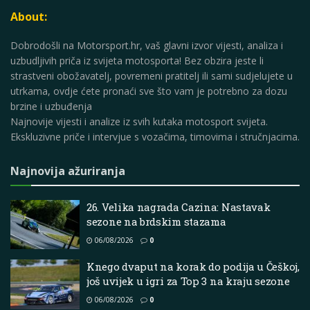
About:
Dobrodošli na Motorsport.hr, vaš glavni izvor vijesti, analiza i
uzbudljivih priča iz svijeta motosporta! Bez obzira jeste li
strastveni obožavatelj, povremeni pratitelj ili sami sudjelujete u
utrkama, ovdje ćete pronaći sve što vam je potrebno za dozu
brzine i uzbuđenja
Najnovije vijesti i analize iz svih kutaka motosport svijeta.
Ekskluzivne priče i intervjue s vozačima, timovima i stručnjacima.
Najnovija ažuriranja
26. Velika nagrada Cazina: Nastavak
sezone na brdskim stazama
06/08/2026
0
Knego dvaput na korak do podija u Češkoj,
još uvijek u igri za Top 3 na kraju sezone
06/08/2026
0