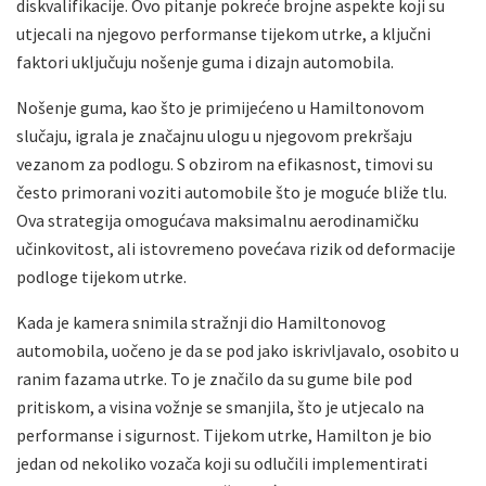
diskvalifikacije. Ovo pitanje pokreće brojne aspekte koji su
utjecali na njegovo performanse tijekom utrke, a ključni
faktori uključuju nošenje guma i dizajn automobila.
Nošenje guma, kao što je primijećeno u Hamiltonovom
slučaju, igrala je značajnu ulogu u njegovom prekršaju
vezanom za podlogu. S obzirom na efikasnost, timovi su
često primorani voziti automobile što je moguće bliže tlu.
Ova strategija omogućava maksimalnu aerodinamičku
učinkovitost, ali istovremeno povećava rizik od deformacije
podloge tijekom utrke.
Kada je kamera snimila stražnji dio Hamiltonovog
automobila, uočeno je da se pod jako iskrivljavalo, osobito u
ranim fazama utrke. To je značilo da su gume bile pod
pritiskom, a visina vožnje se smanjila, što je utjecalo na
performanse i sigurnost. Tijekom utrke, Hamilton je bio
jedan od nekoliko vozača koji su odlučili implementirati