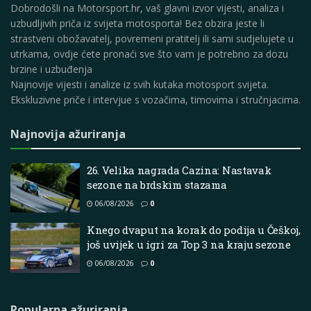
Dobrodošli na Motorsport.hr, vaš glavni izvor vijesti, analiza i
uzbudljivih priča iz svijeta motosporta! Bez obzira jeste li
strastveni obožavatelj, povremeni pratitelj ili sami sudjelujete u
utrkama, ovdje ćete pronaći sve što vam je potrebno za dozu
brzine i uzbuđenja
Najnovije vijesti i analize iz svih kutaka motosport svijeta.
Ekskluzivne priče i intervjue s vozačima, timovima i stručnjacima.
Najnovija ažuriranja
26. Velika nagrada Cazina: Nastavak
sezone na brdskim stazama
06/08/2026
0
Knego dvaput na korak do podija u Češkoj,
još uvijek u igri za Top 3 na kraju sezone
06/08/2026
0
Popularna ažuriranja