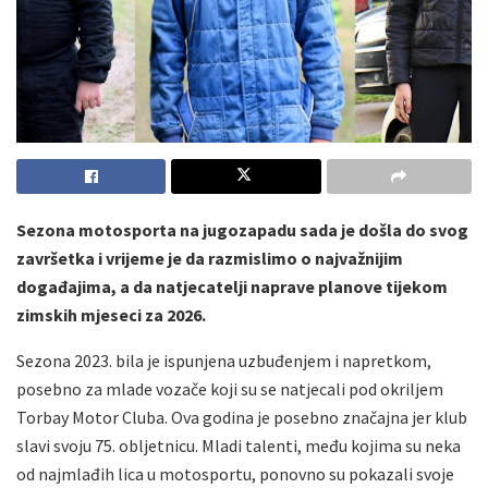
Sezona motosporta na jugozapadu sada je došla do svog
završetka i vrijeme je da razmislimo o najvažnijim
događajima, a da natjecatelji naprave planove tijekom
zimskih mjeseci za 2026.
Sezona 2023. bila je ispunjena uzbuđenjem i napretkom,
posebno za mlade vozače koji su se natjecali pod okriljem
Torbay Motor Cluba. Ova godina je posebno značajna jer klub
slavi svoju 75. obljetnicu. Mladi talenti, među kojima su neka
od najmlađih lica u motosportu, ponovno su pokazali svoje