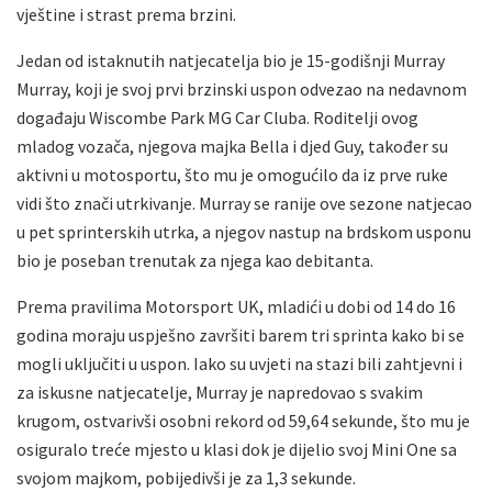
vještine i strast prema brzini.
Jedan od istaknutih natjecatelja bio je 15-godišnji Murray
Murray, koji je svoj prvi brzinski uspon odvezao na nedavnom
događaju Wiscombe Park MG Car Cluba. Roditelji ovog
mladog vozača, njegova majka Bella i djed Guy, također su
aktivni u motosportu, što mu je omogućilo da iz prve ruke
vidi što znači utrkivanje. Murray se ranije ove sezone natjecao
u pet sprinterskih utrka, a njegov nastup na brdskom usponu
bio je poseban trenutak za njega kao debitanta.
Prema pravilima Motorsport UK, mladići u dobi od 14 do 16
godina moraju uspješno završiti barem tri sprinta kako bi se
mogli uključiti u uspon. Iako su uvjeti na stazi bili zahtjevni i
za iskusne natjecatelje, Murray je napredovao s svakim
krugom, ostvarivši osobni rekord od 59,64 sekunde, što mu je
osiguralo treće mjesto u klasi dok je dijelio svoj Mini One sa
svojom majkom, pobijedivši je za 1,3 sekunde.