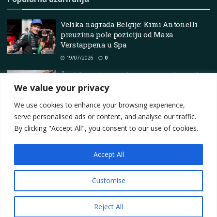
Velika nagrada Belgije: Kimi Antonelli
preuzima pole poziciju od Maxa
Verstappena u Spa
19/07/2026
0
Čovjek poginuo nakon prevrtanja vozila
na cesti u sjevernom Manitobi
We value your privacy
21/05/2025
0
We use cookies to enhance your browsing experience,
serve personalised ads or content, and analyse our traffic.
By clicking "Accept All", you consent to our use of cookies.
Accept All
Impressum
About
Contact
Join Us
Privacy Policy
Terms
Marketing i oglašavanje
Customise
© 2025
Motorsport.hr
Reject All