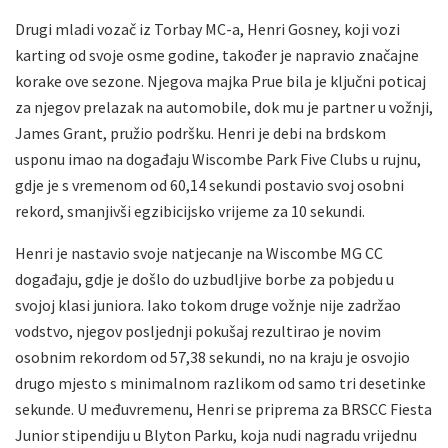
Drugi mladi vozač iz Torbay MC-a, Henri Gosney, koji vozi
karting od svoje osme godine, također je napravio značajne
korake ove sezone. Njegova majka Prue bila je ključni poticaj
za njegov prelazak na automobile, dok mu je partner u vožnji,
James Grant, pružio podršku. Henri je debi na brdskom
usponu imao na događaju Wiscombe Park Five Clubs u rujnu,
gdje je s vremenom od 60,14 sekundi postavio svoj osobni
rekord, smanjivši egzibicijsko vrijeme za 10 sekundi.
Henri je nastavio svoje natjecanje na Wiscombe MG CC
događaju, gdje je došlo do uzbudljive borbe za pobjedu u
svojoj klasi juniora. Iako tokom druge vožnje nije zadržao
vodstvo, njegov posljednji pokušaj rezultirao je novim
osobnim rekordom od 57,38 sekundi, no na kraju je osvojio
drugo mjesto s minimalnom razlikom od samo tri desetinke
sekunde. U međuvremenu, Henri se priprema za BRSCC Fiesta
Junior stipendiju u Blyton Parku, koja nudi nagradu vrijednu