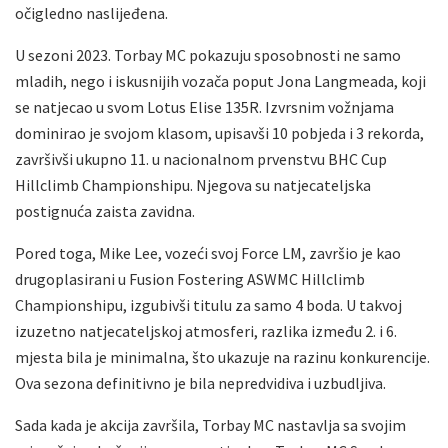
očigledno naslijeđena.
U sezoni 2023. Torbay MC pokazuju sposobnosti ne samo
mladih, nego i iskusnijih vozača poput Jona Langmeada, koji
se natjecao u svom Lotus Elise 135R. Izvrsnim vožnjama
dominirao je svojom klasom, upisavši 10 pobjeda i 3 rekorda,
završivši ukupno 11. u nacionalnom prvenstvu BHC Cup
Hillclimb Championshipu. Njegova su natjecateljska
postignuća zaista zavidna.
Pored toga, Mike Lee, vozeći svoj Force LM, završio je kao
drugoplasirani u Fusion Fostering ASWMC Hillclimb
Championshipu, izgubivši titulu za samo 4 boda. U takvoj
izuzetno natjecateljskoj atmosferi, razlika između 2. i 6.
mjesta bila je minimalna, što ukazuje na razinu konkurencije.
Ova sezona definitivno je bila nepredvidiva i uzbudljiva.
Sada kada je akcija završila, Torbay MC nastavlja sa svojim