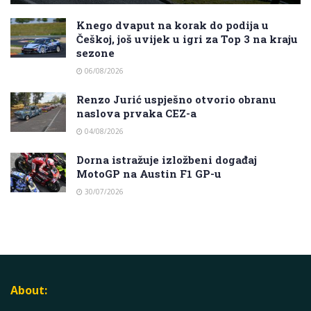
Knego dvaput na korak do podija u
Češkoj, još uvijek u igri za Top 3 na kraju
sezone
06/08/2026
Renzo Jurić uspješno otvorio obranu
naslova prvaka CEZ-a
04/08/2026
Dorna istražuje izložbeni događaj
MotoGP na Austin F1 GP-u
30/07/2026
About: