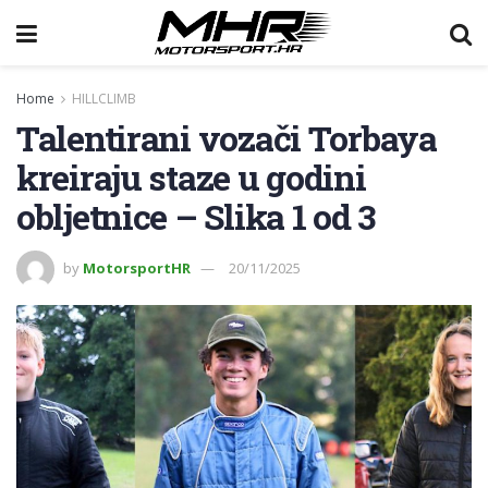
Home
HILLCLIMB
Talentirani vozači Torbaya
kreiraju staze u godini
obljetnice – Slika 1 od 3
by
MotorsportHR
20/11/2025