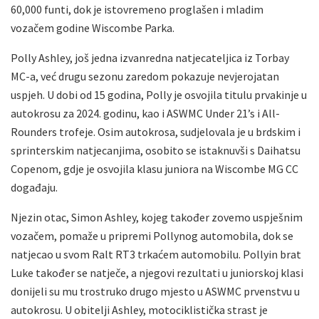
60,000 funti, dok je istovremeno proglašen i mladim
vozačem godine Wiscombe Parka.
Polly Ashley, još jedna izvanredna natjecateljica iz Torbay
MC-a, već drugu sezonu zaredom pokazuje nevjerojatan
uspjeh. U dobi od 15 godina, Polly je osvojila titulu prvakinje u
autokrosu za 2024. godinu, kao i ASWMC Under 21’s i All-
Rounders trofeje. Osim autokrosa, sudjelovala je u brdskim i
sprinterskim natjecanjima, osobito se istaknuvši s Daihatsu
Copenom, gdje je osvojila klasu juniora na Wiscombe MG CC
događaju.
Njezin otac, Simon Ashley, kojeg također zovemo uspješnim
vozačem, pomaže u pripremi Pollynog automobila, dok se
natjecao u svom Ralt RT3 trkaćem automobilu. Pollyin brat
Luke također se natječe, a njegovi rezultati u juniorskoj klasi
donijeli su mu trostruko drugo mjesto u ASWMC prvenstvu u
autokrosu. U obitelji Ashley, motociklistička strast je