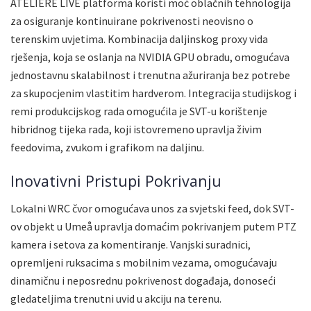
ATELIERE LIVE platforma koristi moć oblačnih tehnologija
za osiguranje kontinuirane pokrivenosti neovisno o
terenskim uvjetima. Kombinacija daljinskog proxy vida
rješenja, koja se oslanja na NVIDIA GPU obradu, omogućava
jednostavnu skalabilnost i trenutna ažuriranja bez potrebe
za skupocjenim vlastitim hardverom. Integracija studijskog i
remi produkcijskog rada omogućila je SVT-u korištenje
hibridnog tijeka rada, koji istovremeno upravlja živim
feedovima, zvukom i grafikom na daljinu.
Inovativni Pristupi Pokrivanju
Lokalni WRC čvor omogućava unos za svjetski feed, dok SVT-
ov objekt u Umeå upravlja domaćim pokrivanjem putem PTZ
kamera i setova za komentiranje. Vanjski suradnici,
opremljeni ruksacima s mobilnim vezama, omogućavaju
dinamičnu i neposrednu pokrivenost događaja, donoseći
gledateljima trenutni uvid u akciju na terenu.