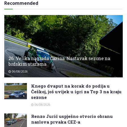
Recommended
26. Velika nagrada Cazina: Nastavak sezone na
brdskim stazama
06/08/2026
Knego dvaput na korak do podija u
Češkoj, još uvijek u igri za Top 3 na kraju
sezone
06/08/2026
Renzo Jurić uspješno otvorio obranu
naslova prvaka CEZ-a