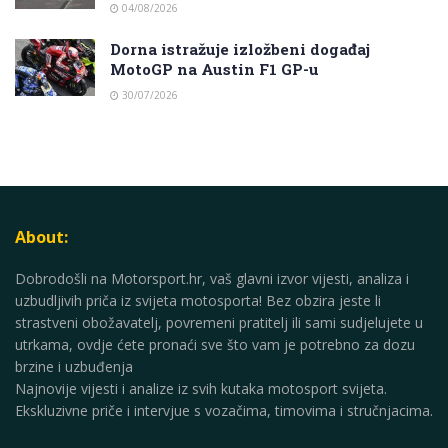
04/08/2026
Dorna istražuje izložbeni događaj
MotoGP na Austin F1 GP-u
30/07/2026
About:
Dobrodošli na Motorsport.hr, vaš glavni izvor vijesti, analiza i
uzbudljivih priča iz svijeta motosporta! Bez obzira jeste li
strastveni obožavatelj, povremeni pratitelj ili sami sudjelujete u
utrkama, ovdje ćete pronaći sve što vam je potrebno za dozu
brzine i uzbuđenja
Najnovije vijesti i analize iz svih kutaka motosport svijeta.
Ekskluzivne priče i intervjue s vozačima, timovima i stručnjacima.