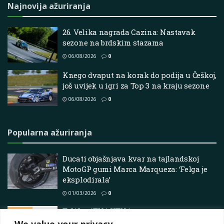
Najnovija ažuriranja
26. Velika nagrada Cazina: Nastavak
sezone na brdskim stazama
06/08/2026
0
Knego dvaput na korak do podija u Češkoj,
još uvijek u igri za Top 3 na kraju sezone
06/08/2026
0
Popularna ažuriranja
Ducati objašnjava kvar na tajlandskoj
MotoGP gumi Marca Marqueza: ‘Felga je
eksplodirala’
01/03/2026
0
Tržište ATV i UTV je spremno za rast
We value your privacy