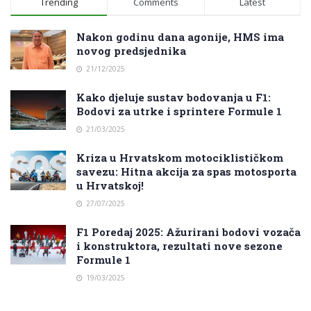
Trending
Comments
Latest
Nakon godinu dana agonije, HMS ima
novog predsjednika
21/12/2025
Kako djeluje sustav bodovanja u F1:
Bodovi za utrke i sprintere Formule 1
21/03/2025
Kriza u Hrvatskom motociklističkom
savezu: Hitna akcija za spas motosporta
u Hrvatskoj!
27/07/2025
F1 Poredaj 2025: Ažurirani bodovi vozača
i konstruktora, rezultati nove sezone
Formule 1
19/03/2025