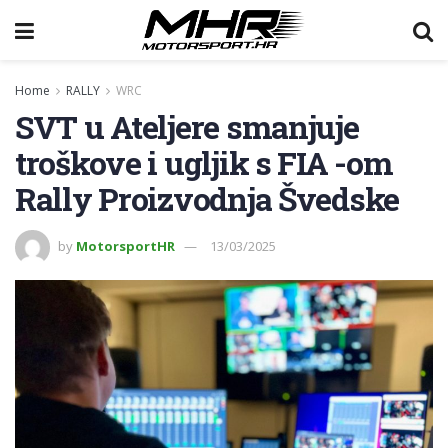
Home
RALLY
WRC
SVT u Ateljere smanjuje
troškove i ugljik s FIA -om
Rally Proizvodnja Švedske
by
MotorsportHR
13/03/2025