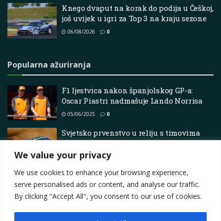
Knego dvaput na korak do podija u Češkoj,
još uvijek u igri za Top 3 na kraju sezone
06/08/2026
0
Popularna ažuriranja
F1 ljestvica nakon španjolskog GP-a:
Oscar Piastri nadmašuje Lando Norrisa
05/06/2025
0
Svjetsko prvenstvo u reliju s timovima
Ford, Hyundai i Toyota postavlja temelje
za povratak u SAD
We value your privacy
01/05/2026
0
We use cookies to enhance your browsing experience,
serve personalised ads or content, and analyse our traffic.
By clicking "Accept All", you consent to our use of cookies.