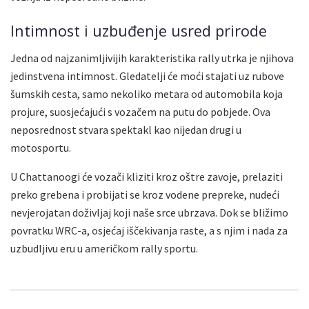
Intimnost i uzbuđenje usred prirode
Jedna od najzanimljivijih karakteristika rally utrka je njihova
jedinstvena intimnost. Gledatelji će moći stajati uz rubove
šumskih cesta, samo nekoliko metara od automobila koja
projure, suosjećajući s vozačem na putu do pobjede. Ova
neposrednost stvara spektakl kao nijedan drugi u
motosportu.
U Chattanoogi će vozači kliziti kroz oštre zavoje, prelaziti
preko grebena i probijati se kroz vodene prepreke, nudeći
nevjerojatan doživljaj koji naše srce ubrzava. Dok se bližimo
povratku WRC-a, osjećaj iščekivanja raste, a s njim i nada za
uzbudljivu eru u američkom rally sportu.