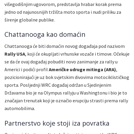
višegodišnjim ugovorom, predstavlja hrabar korak prema
jedno od najunosnijih tržišta moto sporta i nudi priliku za
širenje globalne publike.
Chattanooga kao domaćin
Chattanooga će biti domaćin novog događaja pod nazivom
Rally USA
, koji će okupljati vrhunske vozače i timove. Očekuje
se da će ovaj događaj pobuditi novo zanimanje za rally u
Americi i podići profil
Američke udruge mitinga (ARA)
,
pozicionirajući je uz bok svjetskim divovima motociklističkog
sporta. Posljednji WRC događaj održan u Sjedinjenim
Državama bio je na Olympus rallyju u Washingtonu i bio je to
značajan trenutak koji je označio erupciju strasti prema rally
automobilima.
Partnerstvo koje stoji iza povratka