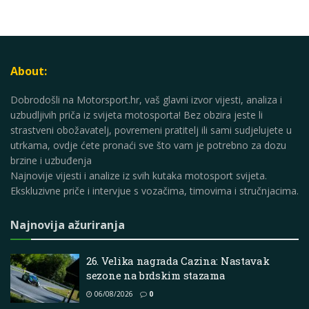
About:
Dobrodošli na Motorsport.hr, vaš glavni izvor vijesti, analiza i
uzbudljivih priča iz svijeta motosporta! Bez obzira jeste li
strastveni obožavatelj, povremeni pratitelj ili sami sudjelujete u
utrkama, ovdje ćete pronaći sve što vam je potrebno za dozu
brzine i uzbuđenja
Najnovije vijesti i analize iz svih kutaka motosport svijeta.
Ekskluzivne priče i intervjue s vozačima, timovima i stručnjacima.
Najnovija ažuriranja
26. Velika nagrada Cazina: Nastavak
sezone na brdskim stazama
06/08/2026
0