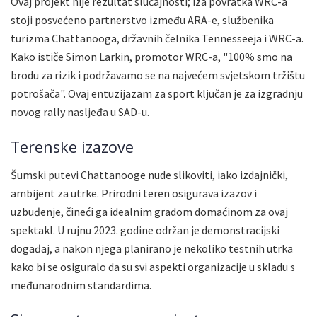
Ovaj projekt nije rezultat slučajnosti; iza povratka WRC-a
stoji posvećeno partnerstvo između ARA-e, službenika
turizma Chattanooga, državnih čelnika Tennesseeja i WRC-a.
Kako ističe Simon Larkin, promotor WRC-a, "100% smo na
brodu za rizik i podržavamo se na najvećem svjetskom tržištu
potrošača". Ovaj entuzijazam za sport ključan je za izgradnju
novog rally nasljeđa u SAD-u.
Terenske izazove
Šumski putevi Chattanooge nude slikoviti, iako izdajnički,
ambijent za utrke. Prirodni teren osigurava izazov i
uzbuđenje, čineći ga idealnim gradom domaćinom za ovaj
spektakl. U rujnu 2023. godine održan je demonstracijski
događaj, a nakon njega planirano je nekoliko testnih utrka
kako bi se osiguralo da su svi aspekti organizacije u skladu s
međunarodnim standardima.