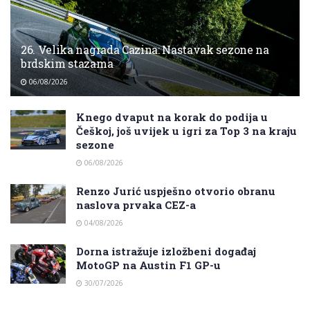
26. Velika nagrada Cazina: Nastavak sezone na
brdskim stazama
06/08/2026
Knego dvaput na korak do podija u
Češkoj, još uvijek u igri za Top 3 na kraju
sezone
06/08/2026
Renzo Jurić uspješno otvorio obranu
naslova prvaka CEZ-a
04/08/2026
Dorna istražuje izložbeni događaj
MotoGP na Austin F1 GP-u
30/07/2026