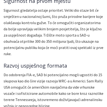
Sigurnost na prvom mjestu
Sigurnost gledatelja ostaje prioritet. Veliki dio staze bit će
smješten u nacionalnoj šumi, što pruža prirodne barijere koje
olakšavaju kontrolu gužve. To će omogućiti organizatorima
da bolje upravljaju velikim brojem posjetitelja, što je ključno
za uspješnost događaja. Tržište moto sporta u SAD-u
obuhvaća otprilike 300 do 350 milijuna ljudi, što ukazuje na
potencijalnu publiku koja će moći pratiti ovaj spektakl iz prve
ruke.
Razvoj uspješnog formata
Do odobrenja FIA-e, SAD bi potencijalno mogli ugostiti do 15
skupova kao dio šire vizije razvoja WRC-a u Americi. Sam Rally
USA omogućit će američkim navijačima da vide vrhunske
vozače i sofisticirane automobile kako se bore kroz raznolike
terene Tennesseeja, istovremeno doživljavajući adrenalinsku
vožnju iz neposredne blizine.