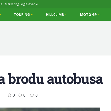
ms
Marketing i oglašavanje
TOURING
HILLCLIMB
MOTO GP
na brodu autobusa
0
0
0