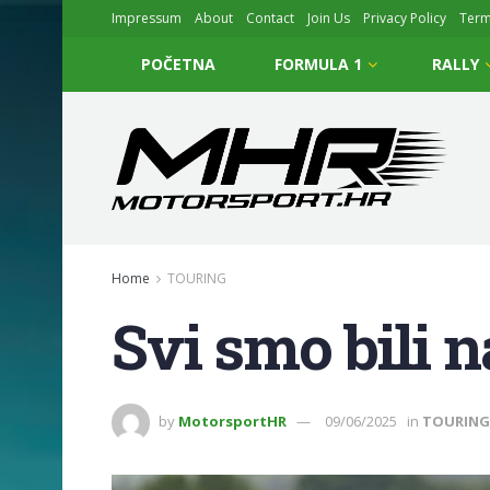
Impressum
About
Contact
Join Us
Privacy Policy
Ter
POČETNA
FORMULA 1
RALLY
Home
TOURING
Svi smo bili 
by
MotorsportHR
09/06/2025
in
TOURING