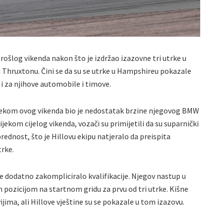
rošlog vikenda nakon što je izdržao izazovne tri utrke u
 Thruxtonu. Čini se da su se utrke u Hampshireu pokazale
 i za njihove automobile i timove.
 tijekom ovog vikenda bio je nedostatak brzine njegovog BMW
ekom cijelog vikenda, vozači su primijetili da su suparnički
rednost, što je Hillovu ekipu natjeralo da preispita
trke.
o je dodatno zakompliciralo kvalifikacije. Njegov nastup u
pozicijom na startnom gridu za prvu od tri utrke. Kišne
ijima, ali Hillove vještine su se pokazale u tom izazovu.