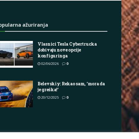
opularna ažuriranja
Vlasnici Tesla Cybertrucka
dobivaju nove opcije
konfiguringa
02/06/2026
0
Belevskiy: Rekao sam, ‘mora da
je greška!’
20/12/2025
0