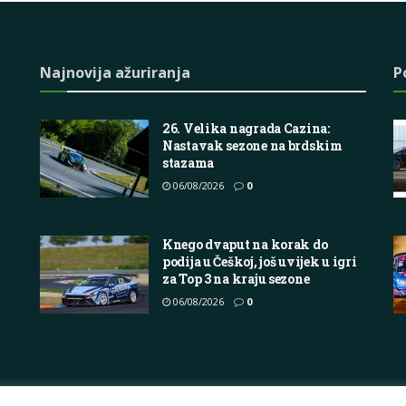
Najnovija ažuriranja
P
26. Velika nagrada Cazina:
Nastavak sezone na brdskim
stazama
06/08/2026
0
Knego dvaput na korak do
podija u Češkoj, još uvijek u igri
za Top 3 na kraju sezone
06/08/2026
0