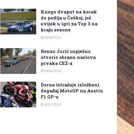
Knego dvaput na korak
do podija u Češkoj, još
uvijek u igri za Top 3 na
kraju sezone
06/08/2026
Renzo Jurić uspješno
otvorio obranu naslova
prvaka CEZ-a
04/08/2026
Dorna istražuje izložbeni
događaj MotoGP na Austin
F1 GP-u
30/07/2026