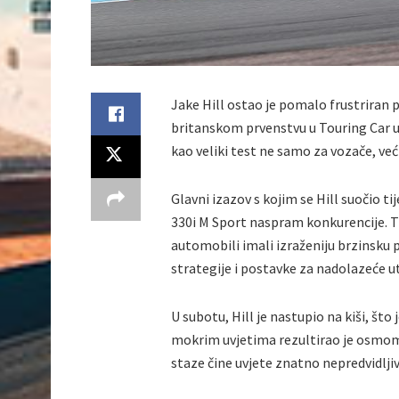
Jake Hill ostao je pomalo frustriran p
britanskom prvenstvu u Touring Car u
kao veliki test ne samo za vozače, već
Glavni izazov s kojim se Hill suočio
330i M Sport naspram konkurencije. Tij
automobili imali izraženiju brzinsku p
strategije i postavke za nadolazeće u
U subotu, Hill je nastupio na kiši, št
mokrim uvjetima rezultirao je osmom 
staze čine uvjete znatno nepredvidljiv