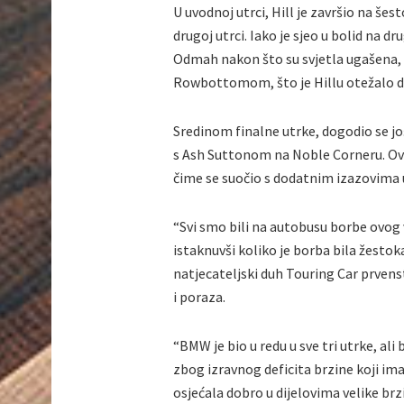
U uvodnoj utrci, Hill je završio na šes
drugoj utrci. Iako je sjeo u bolid na 
Odmah nakon što su svjetla ugašena,
Rowbottomom, što je Hillu otežalo da
Sredinom finalne utrke, dogodio se jo
s Ash Suttonom na Noble Corneru. Ovaj
čime se suočio s dodatnim izazovima u
“Svi smo bili na autobusu borbe ovog 
istaknuvši koliko je borba bila žesto
natjecateljski duh Touring Car prvens
i poraza.
“BMW je bio u redu u sve tri utrke, ali
zbog izravnog deficita brzine koji ima
osjećala dobro u dijelovima velike br