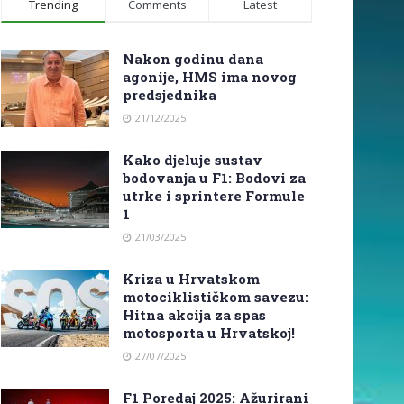
Trending
Comments
Latest
Nakon godinu dana
agonije, HMS ima novog
predsjednika
21/12/2025
Kako djeluje sustav
bodovanja u F1: Bodovi za
utrke i sprintere Formule
1
21/03/2025
Kriza u Hrvatskom
motociklističkom savezu:
Hitna akcija za spas
motosporta u Hrvatskoj!
27/07/2025
F1 Poredaj 2025: Ažurirani