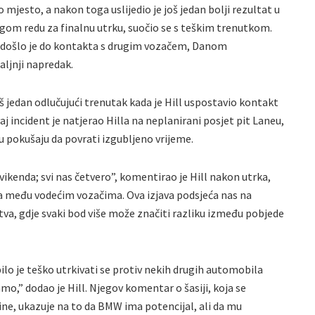
to mjesto, a nakon toga uslijedio je još jedan bolji rezultat u
drugom redu za finalnu utrku, suočio se s teškim trenutkom.
 došlo je do kontakta s drugim vozačem, Danom
ljnji napredak.
š jedan odlučujući trenutak kada je Hill uspostavio kontakt
 incident je natjerao Hilla na neplanirani posjet pit Laneu,
 pokušaju da povrati izgubljeno vrijeme.
vikenda; svi nas četvero”, komentirao je Hill nakon utrka,
ka među vodećim vozačima. Ova izjava podsjeća nas na
tva, gdje svaki bod više može značiti razliku između pobjede
 bilo je teško utrkivati se protiv nekih drugih automobila
mo,” dodao je Hill. Njegov komentar o šasiji, koja se
zine, ukazuje na to da BMW ima potencijal, ali da mu