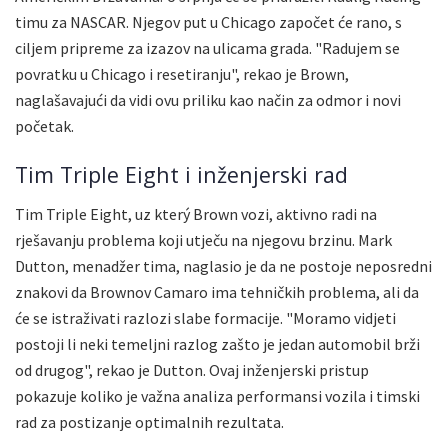
timu za NASCAR. Njegov put u Chicago započet će rano, s
ciljem pripreme za izazov na ulicama grada. "Radujem se
povratku u Chicago i resetiranju", rekao je Brown,
naglašavajući da vidi ovu priliku kao način za odmor i novi
početak.
Tim Triple Eight i inženjerski rad
Tim Triple Eight, uz který Brown vozi, aktivno radi na
rješavanju problema koji utječu na njegovu brzinu. Mark
Dutton, menadžer tima, naglasio je da ne postoje neposredni
znakovi da Brownov Camaro ima tehničkih problema, ali da
će se istraživati razlozi slabe formacije. "Moramo vidjeti
postoji li neki temeljni razlog zašto je jedan automobil brži
od drugog", rekao je Dutton. Ovaj inženjerski pristup
pokazuje koliko je važna analiza performansi vozila i timski
rad za postizanje optimalnih rezultata.