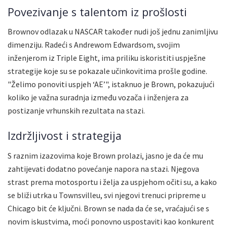
Povezivanje s talentom iz prošlosti
Brownov odlazak u NASCAR također nudi još jednu zanimljivu
dimenziju. Radeći s Andrewom Edwardsom, svojim
inženjerom iz Triple Eight, ima priliku iskoristiti uspješne
strategije koje su se pokazale učinkovitima prošle godine.
"Želimo ponoviti uspjeh ‘AE’", istaknuo je Brown, pokazujući
koliko je važna suradnja između vozača i inženjera za
postizanje vrhunskih rezultata na stazi.
Izdržljivost i strategija
S raznim izazovima koje Brown prolazi, jasno je da će mu
zahtijevati dodatno povećanje napora na stazi. Njegova
strast prema motosportu i želja za uspjehom očiti su, a kako
se bliži utrka u Townsvilleu, svi njegovi trenuci pripreme u
Chicago bit će ključni. Brown se nada da će se, vraćajući se s
novim iskustvima, moći ponovno uspostaviti kao konkurent