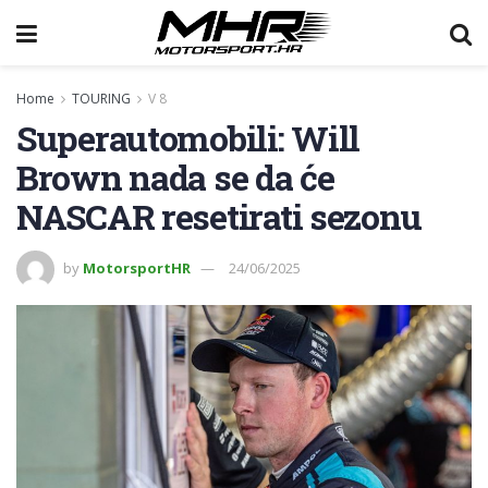
Home
TOURING
V 8
Superautomobili: Will
Brown nada se da će
NASCAR resetirati sezonu
by
MotorsportHR
24/06/2025