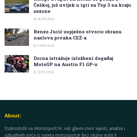
Češkoj, još uvijek u igri za Top 3 na kraju
sezone
06/08/2026
Renzo Jurić uspješno otvorio obranu
naslova prvaka CEZ-a
04/08/2026
Dorna istražuje izložbeni događaj
MotoGP na Austin F1 GP-u
30/07/2026
About:
Dobrodošli na Motorsport.hr, vaš glavni izvor vijesti, analiza i
uzbudljivih priča iz svijeta motosporta! Bez obzira jeste li