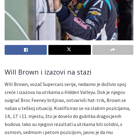
Will Brown i izazovi na stazi
Will Brown, vozač Supercars serije, nedavno je doživio spoj
sreće i izazova na utrkama u Hidden Valleyu. Dok je njegov
suigrač Broc Feeney briljirao, ostvarivši hat-trik, Brown se
našao u teškoj situaciji. Kvalificirao se na slabim pozicijama,
14., 17. i 11. mjestu, što je dovelo do gubitka dragocjenih
bodova. Iako su njegovi rezultati u utrkama bili solidni, s
osmom, sedmom i petom pozicijom, jasno je da mu