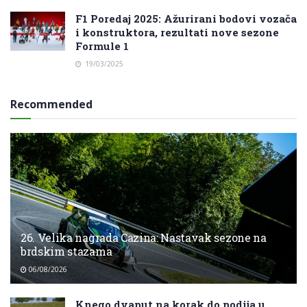
F1 Poredaj 2025: Ažurirani bodovi vozača
i konstruktora, rezultati nove sezone
Formule 1
19/03/2025
Recommended
26. Velika nagrada Cazina: Nastavak sezone na
brdskim stazama
06/08/2026
Knego dvaput na korak do podija u