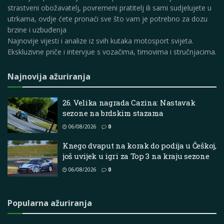
strastveni obožavatelj, povremeni pratitelj ili sami sudjelujete u
utrkama, ovdje ćete pronaći sve što vam je potrebno za dozu
brzine i uzbuđenja
Najnovije vijesti i analize iz svih kutaka motosport svijeta.
Ekskluzivne priče i intervjue s vozačima, timovima i stručnjacima.
Najnovija ažuriranja
26. Velika nagrada Cazina: Nastavak
sezone na brdskim stazama
06/08/2026
0
Knego dvaput na korak do podija u Češkoj,
još uvijek u igri za Top 3 na kraju sezone
06/08/2026
0
Popularna ažuriranja