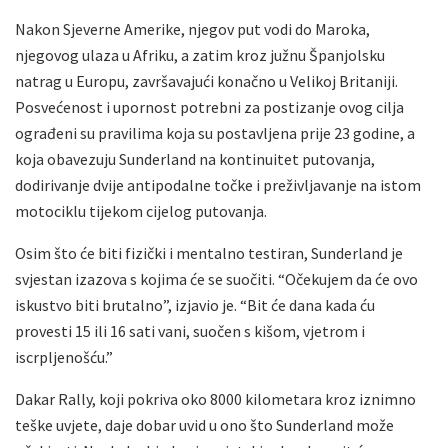
Nakon Sjeverne Amerike, njegov put vodi do Maroka,
njegovog ulaza u Afriku, a zatim kroz južnu Španjolsku
natrag u Europu, završavajući konačno u Velikoj Britaniji.
Posvećenost i upornost potrebni za postizanje ovog cilja
ograđeni su pravilima koja su postavljena prije 23 godine, a
koja obavezuju Sunderland na kontinuitet putovanja,
dodirivanje dvije antipodalne točke i preživljavanje na istom
motociklu tijekom cijelog putovanja.
Osim što će biti fizički i mentalno testiran, Sunderland je
svjestan izazova s kojima će se suočiti. “Očekujem da će ovo
iskustvo biti brutalno”, izjavio je. “Bit će dana kada ću
provesti 15 ili 16 sati vani, suočen s kišom, vjetrom i
iscrpljenošću.”
Dakar Rally, koji pokriva oko 8000 kilometara kroz iznimno
teške uvjete, daje dobar uvid u ono što Sunderland može