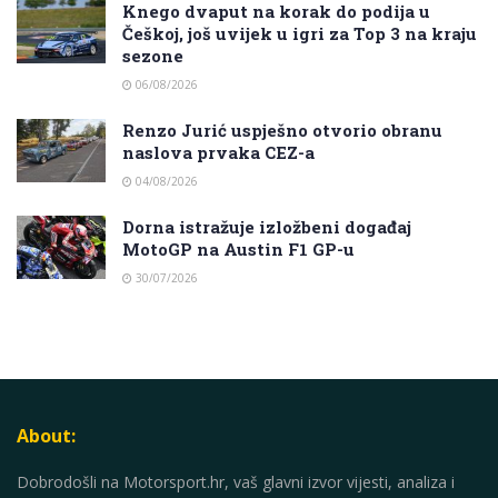
Knego dvaput na korak do podija u
Češkoj, još uvijek u igri za Top 3 na kraju
sezone
06/08/2026
Renzo Jurić uspješno otvorio obranu
naslova prvaka CEZ-a
04/08/2026
Dorna istražuje izložbeni događaj
MotoGP na Austin F1 GP-u
30/07/2026
About:
Dobrodošli na Motorsport.hr, vaš glavni izvor vijesti, analiza i