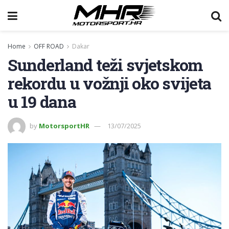
Home
OFF ROAD
Dakar
Sunderland teži svjetskom
rekordu u vožnji oko svijeta
u 19 dana
by
MotorsportHR
13/07/2025