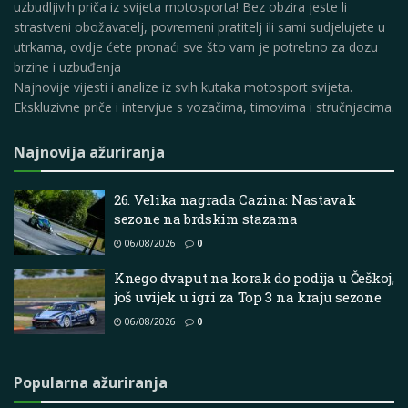
uzbudljivih priča iz svijeta motosporta! Bez obzira jeste li
strastveni obožavatelj, povremeni pratitelj ili sami sudjelujete u
utrkama, ovdje ćete pronaći sve što vam je potrebno za dozu
brzine i uzbuđenja
Najnovije vijesti i analize iz svih kutaka motosport svijeta.
Ekskluzivne priče i intervjue s vozačima, timovima i stručnjacima.
Najnovija ažuriranja
26. Velika nagrada Cazina: Nastavak
sezone na brdskim stazama
06/08/2026
0
Knego dvaput na korak do podija u Češkoj,
još uvijek u igri za Top 3 na kraju sezone
06/08/2026
0
Popularna ažuriranja