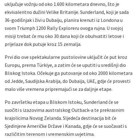
uključuje vožnju od oko 1.600 kilometara dnevno, što je
ekvivalentno dužini Velike Britanije. Sunderland, koji je sada
36-godišnjak i živi u Dubaiju, planira krenuti iz Londona u
svom Triumph 1200 Rally Exploreru ovoga rujna. U svojoj
misiji trebat će mu oko 30 dana koji će obuhvatiti letove i
prijelaze dok putuje kroz 15 zemalja.
Prvi dio ove spektakularne pustolovine uključit će put kroz
Europu, prema Türkiye, a zatim će se uputiti u središnji dio
Bliskog Istoka. Očekuje ga putovanje od oko 2000 kilometara
od Jedde, Saudijska Arabija, do Dubaija, UAE, gdje će provesti
malo više vremena pripremajući se za daljnje etape.
Po završetku etapa u Bliskom Istoku, Sunderland će se
suočiti s izazovima australskog Outback-a te prekrasnim
krajolicima Novog Zelanda. Sljedeća destinacija bit će
Sjedinjene Američke Države i Kanada, gdje će se suočavati s
različitim terenom i vremenskim uvjetima.