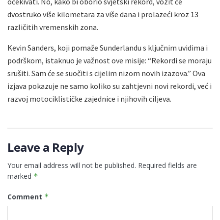
očekivati. No, kako bi oborio svjetski rekord, vozit će
dvostruko više kilometara za više dana i prolazeći kroz 13
različitih vremenskih zona.
Kevin Sanders, koji pomaže Sunderlandu s ključnim uvidima i
podrškom, istaknuo je važnost ove misije: “Rekordi se moraju
srušiti. Sam će se suočiti s cijelim nizom novih izazova.” Ova
izjava pokazuje ne samo koliko su zahtjevni novi rekordi, već i
razvoj motociklističke zajednice i njihovih ciljeva.
Leave a Reply
Your email address will not be published.
Required fields are
marked
*
Comment
*