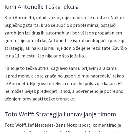
Kimi Antonelli: Teška lekcija
Kimi Antonelli, mladi vozač, nije imao sreće na stazi. Nakon
uspješnog starta, brzo se suočio s problemima, ostajući
zarobljen iza drugih automobila i borivši se s propadanjem
guma. Tijekom utrke, Antonelli je isprobao drugačiji pristup
strategiji, ali na kraju mu nije donio željene rezultate. Završio
je na 11. mjestu, što nije ono što je želio.
“Bilo je to teška utrka. Zaglavio sam u prljavim zrakama
ispred mene, a to je značajno usporilo moj napredak,” rekao
je Antonelli. Njegova refleksija na utrku pokazuje kako u F1
ne možeš uvijek predvidjeti ishod, a povremeno je potrebno
učenjem prevladati teške trenutke.
Toto Wolff: Strategija i upravljanje timom
Toto Wolff, šef Mercedes-Benz Motorsport, komentirao je