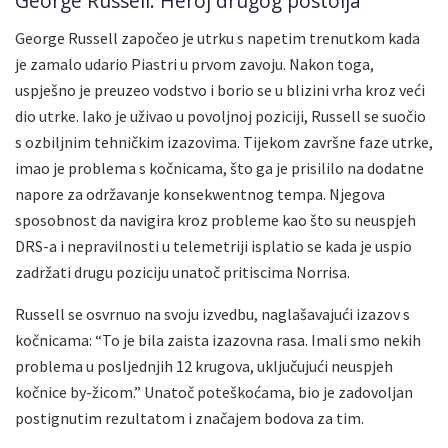
George Russell: Heroj drugog postolja
George Russell započeo je utrku s napetim trenutkom kada
je zamalo udario Piastri u prvom zavoju. Nakon toga,
uspješno je preuzeo vodstvo i borio se u blizini vrha kroz veći
dio utrke. Iako je uživao u povoljnoj poziciji, Russell se suočio
s ozbiljnim tehničkim izazovima. Tijekom završne faze utrke,
imao je problema s kočnicama, što ga je prisililo na dodatne
napore za održavanje konsekwentnog tempa. Njegova
sposobnost da navigira kroz probleme kao što su neuspjeh
DRS-a i nepravilnosti u telemetriji isplatio se kada je uspio
zadržati drugu poziciju unatoč pritiscima Norrisa.
Russell se osvrnuo na svoju izvedbu, naglašavajući izazov s
kočnicama: “To je bila zaista izazovna rasa. Imali smo nekih
problema u posljednjih 12 krugova, uključujući neuspjeh
kočnice by-žicom.” Unatoč poteškoćama, bio je zadovoljan
postignutim rezultatom i značajem bodova za tim.