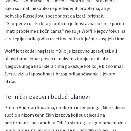
izazove s kojima se tim suočio tijekom utrke. Istaknuo je
kako su imali nekoliko nepredviđenih problema, ali je
pohvalio Russellovu sposobnost da izdrži pritisak.
“Georgeova utrka bila je prilično jednostavna dok nije počeo
imati probleme s kočnicama,” rekao je Wolff. Njegov fokus na
strategiju i prilagodbu uvjetima bili su ključni za uspjeh tima.
Wolff je također naglasio: “Bilo je izazovno upravljati, ali
obavili smo dobar posao u maksimiziranju rezultata.”
Njegova uloga kao lidera tima pokazuje koliko je bitno imati
čvrstu viziju i sposobnost brzog prilagođavanja tijekom
utrke.
Tehnički izazovi i budući planovi
Prema Andrewu Shovlinu, direktoru inženjeringa, Mercedes se
suočio s nizom tehničkih izazova koji su utjecali na
performanse automobila. “Naša strategija s gumama možda
nije bila idealna, ali morali smo se prilagoditi situaciji na