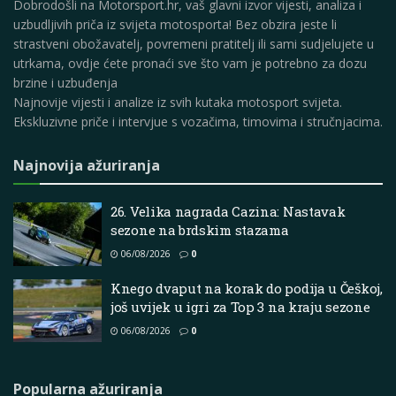
Dobrodošli na Motorsport.hr, vaš glavni izvor vijesti, analiza i
uzbudljivih priča iz svijeta motosporta! Bez obzira jeste li
strastveni obožavatelj, povremeni pratitelj ili sami sudjelujete u
utrkama, ovdje ćete pronaći sve što vam je potrebno za dozu
brzine i uzbuđenja
Najnovije vijesti i analize iz svih kutaka motosport svijeta.
Ekskluzivne priče i intervjue s vozačima, timovima i stručnjacima.
Najnovija ažuriranja
26. Velika nagrada Cazina: Nastavak
sezone na brdskim stazama
06/08/2026
0
Knego dvaput na korak do podija u Češkoj,
još uvijek u igri za Top 3 na kraju sezone
06/08/2026
0
Popularna ažuriranja