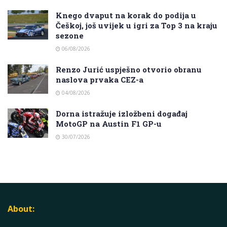
Knego dvaput na korak do podija u
Češkoj, još uvijek u igri za Top 3 na kraju
sezone
06/08/2026
Renzo Jurić uspješno otvorio obranu
naslova prvaka CEZ-a
04/08/2026
Dorna istražuje izložbeni događaj
MotoGP na Austin F1 GP-u
30/07/2026
About: