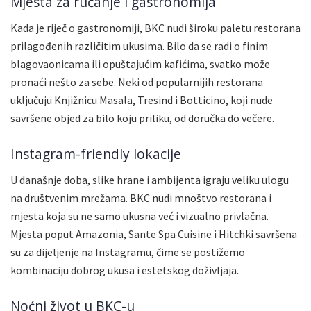
Mjesta za ručanje i gastronomija
Kada je riječ o gastronomiji, BKC nudi široku paletu restorana
prilagođenih različitim ukusima. Bilo da se radi o finim
blagovaonicama ili opuštajućim kafićima, svatko može
pronaći nešto za sebe. Neki od popularnijih restorana
uključuju Knjižnicu Masala, Tresind i Botticino, koji nude
savršene objed za bilo koju priliku, od doručka do večere.
Instagram-friendly lokacije
U današnje doba, slike hrane i ambijenta igraju veliku ulogu
na društvenim mrežama. BKC nudi mnoštvo restorana i
mjesta koja su ne samo ukusna već i vizualno privlačna.
Mjesta poput Amazonia, Sante Spa Cuisine i Hitchki savršena
su za dijeljenje na Instagramu, čime se postižemo
kombinaciju dobrog ukusa i estetskog doživljaja.
Noćni život u BKC-u