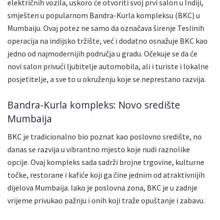
električnih vozila, uskoro će otvoriti svoj prvi salon u Indiji,
smješten u popularnom Bandra-Kurla kompleksu (BKC) u
Mumbaiju. Ovaj potez ne samo da označava širenje Teslinih
operacija na indijsko tržište, već i dodatno osnažuje BKC kao
jedno od najmodernijih područja u gradu. Očekuje se da će
novi salon privući ljubitelje automobila, ali i turiste i lokalne
posjetitelje, a sve to u okruženju koje se neprestano razvija.
Bandra-Kurla kompleks: Novo središte
Mumbaija
BKC je tradicionalno bio poznat kao poslovno središte, no
danas se razvija u vibrantno mjesto koje nudi raznolike
opcije. Ovaj kompleks sada sadrži brojne trgovine, kulturne
točke, restorane i kafiće koji ga čine jednim od atraktivnijih
dijelova Mumbaija. Iako je poslovna zona, BKC je u zadnje
vrijeme privukao pažnju i onih koji traže opuštanje i zabavu.