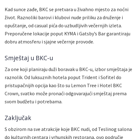
Kad sunce zađe, BKC se pretvara u živahno mjesto za noćni
život. Raznoliki barovi i klubovi nude priliku za druženje i
opuštanje, od casual pića do uzbudljivih večernjih izleta.
Preporučene lokacije poput KYMA i Gatsby’s Bar garantiraju
dobru atmosferu i sjajne večernje provode.
Smještaj u BKC-u
Za one koji planiraju duži boravak u BKC-u, izbor smještaja je
raznolik. Od luksuznih hotela poput Trident i Sofitel do
pristupačnijih opcija kao što su Lemon Tree i Hotel BKC
Crown, svatko može pronaći odgovarajući smještaj prema
svom budžetu i potrebama.
Zaključak
S obzirom na sve atrakcije koje BKC nudi, od Teslinog salona
do kulturnih centara i vrhunskih restorana, ovo područje