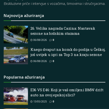
Ekskluzivne priče i intervjue s vozačima, timovima i stručnjacima.
Najnovija ažuriranja
26. Velika nagrada Cazina: Nastavak
sezone na brdskim stazama
06/08/2026
0
Knego dvaput na korak do podija u Češkoj,
još uvijek u igri za Top 3 na kraju sezone
06/08/2026
0
Popularna ažuriranja
E36 VS E46: Koji je vaš omiljeni BMW drift
auto na ovoj epskoj slici?
13/05/2025
0