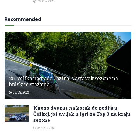
19/03/2025
Recommended
26. Velika nagrada Cazina: Nastavak sezone na
brdskim stazama
06/08/2026
Knego dvaput na korak do podija u
Češkoj, još uvijek u igri za Top 3 na kraju
sezone
06/08/2026