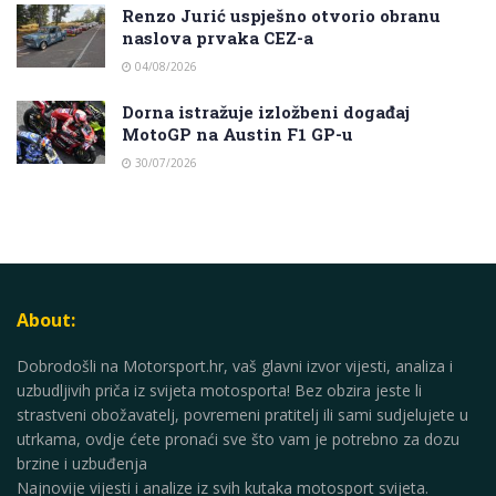
Renzo Jurić uspješno otvorio obranu
naslova prvaka CEZ-a
04/08/2026
Dorna istražuje izložbeni događaj
MotoGP na Austin F1 GP-u
30/07/2026
About:
Dobrodošli na Motorsport.hr, vaš glavni izvor vijesti, analiza i
uzbudljivih priča iz svijeta motosporta! Bez obzira jeste li
strastveni obožavatelj, povremeni pratitelj ili sami sudjelujete u
utrkama, ovdje ćete pronaći sve što vam je potrebno za dozu
brzine i uzbuđenja
Najnovije vijesti i analize iz svih kutaka motosport svijeta.