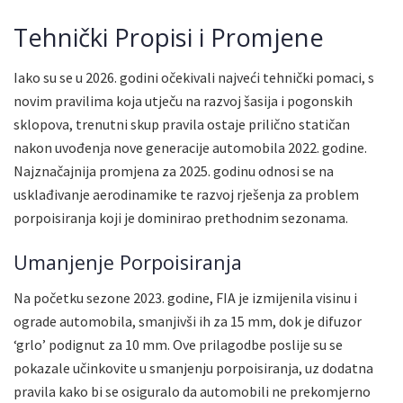
Tehnički Propisi i Promjene
Iako su se u 2026. godini očekivali najveći tehnički pomaci, s
novim pravilima koja utječu na razvoj šasija i pogonskih
sklopova, trenutni skup pravila ostaje prilično statičan
nakon uvođenja nove generacije automobila 2022. godine.
Najznačajnija promjena za 2025. godinu odnosi se na
usklađivanje aerodinamike te razvoj rješenja za problem
porpoisiranja koji je dominirao prethodnim sezonama.
Umanjenje Porpoisiranja
Na početku sezone 2023. godine, FIA je izmijenila visinu i
ograde automobila, smanjivši ih za 15 mm, dok je difuzor
‘grlo’ podignut za 10 mm. Ove prilagodbe poslije su se
pokazale učinkovite u smanjenju porpoisiranja, uz dodatna
pravila kako bi se osiguralo da automobili ne prekomjerno