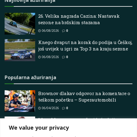
26. Velika nagrada Cazina: Nastavak
sezone na brdskim stazama
06/08/2026
0
Knego dvaput na korak do podija u Češkoj,
još uvijek u igri za Top 3 na kraju sezone
06/08/2026
0
Popularna ažuriranja
Brownov dlakav odgovor na komentare o
teškom početku – Superautomobili
06/04/2026
0
Marc Marquez propušta iduće dvije
MotoGP runde
We value your privacy
27/12/2025
0