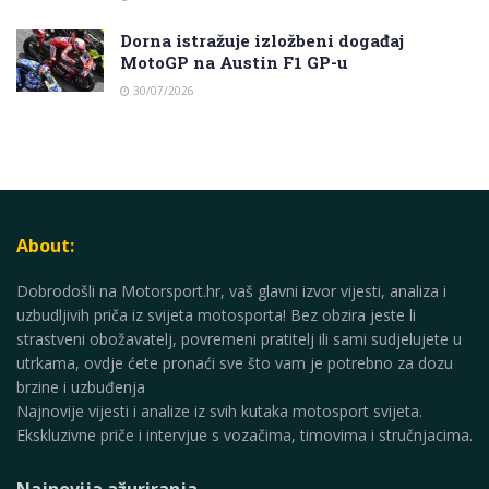
Dorna istražuje izložbeni događaj
MotoGP na Austin F1 GP-u
30/07/2026
About:
Dobrodošli na Motorsport.hr, vaš glavni izvor vijesti, analiza i
uzbudljivih priča iz svijeta motosporta! Bez obzira jeste li
strastveni obožavatelj, povremeni pratitelj ili sami sudjelujete u
utrkama, ovdje ćete pronaći sve što vam je potrebno za dozu
brzine i uzbuđenja
Najnovije vijesti i analize iz svih kutaka motosport svijeta.
Ekskluzivne priče i intervjue s vozačima, timovima i stručnjacima.
Najnovija ažuriranja