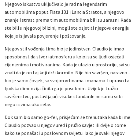
Njegovo iskustvo uključivalo je rad na legendarim
automobilima poput Fiata 131 i Lancia Stratos, a njegovo
znanje i strast prema tim automobilima bili su zarazni. Kada
ste bili u njegovoj blizini, mogli ste osjetiti njegovu energiju
koja je isijavala povjerenje i poštovanje.
Njegov stil vođenja tima bio je jedinstven. Claudio je imao
sposobnost da stvori atmosferu u kojoj su se ljudi osjećali
cijenjenima i motiviranima. Kada je ulazio u prostoriju, svi su
znali da je on taj koji drži kormilo. Nije bio savršen, naravno –
bio je samo čovjek, sa svojim vrlinama i manama. I upravo ta
ljudska dimenzija činila ga je posebnim. Uvijek je tražio
savršenstvo, postavljajući visoke standarde ne samo sebi
nego i svima oko sebe.
Dok sam bio samo go-fer, prisjećam se trenutaka kada bi me
Claudio pozvao u njegov ured i pružio savjet ili dvije o tome
kako se ponašati u poslovnom svijetu. Iako je svaki njegov