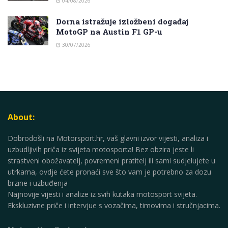
04/08/2026
Dorna istražuje izložbeni događaj
MotoGP na Austin F1 GP-u
30/07/2026
About:
Dobrodošli na Motorsport.hr, vaš glavni izvor vijesti, analiza i
uzbudljivih priča iz svijeta motosporta! Bez obzira jeste li
strastveni obožavatelj, povremeni pratitelj ili sami sudjelujete u
utrkama, ovdje ćete pronaći sve što vam je potrebno za dozu
brzine i uzbuđenja
Najnovije vijesti i analize iz svih kutaka motosport svijeta.
Ekskluzivne priče i intervjue s vozačima, timovima i stručnjacima.