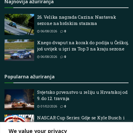
Najnovija ažuriranja
26. Velika nagrada Cazina: Nastavak
sezone na brdskim stazama
06/08/2026
0
Knego dvaput na korak do podija u Češkoj,
još uvijek u igri za Top 3 na kraju sezone
06/08/2026
0
Popularna ažuriranja
Svjetsko prvenstvo u reliju u Hrvatskoj od
9. do 12. travnja
01/02/2026
0
NASCAR Cup Series: Gdje se Kyle Busch i
Denny Hamlin svrstavaju među trkačke
legende
We value your privacy