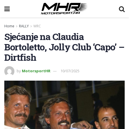
Home
RALLY
WRC
Sjećanje na Claudia
Bortoletto, Jolly Club ‘Capo’ –
Dirtfish
by
MotorsportHR
10/07/2025