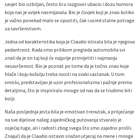
savjet bio ozbiljan, često bi u razgovor ubacio i dozu humora
koja nas je uvijek nasmijavala. Bio je čovjek koji je znao koliko
je važno ponekad malo se opustiti, čak i usred stalne potrage
za savršenstvom.
Jedna od karakteristika koja je Claudio isticala bila je njegova
pedantnost. Kada smo prilikom pregleda automobila svi
znali da je on taj koji će najprije primijetiti i najmanju
nesavršenost. Bio je poznat po tome da je točno znao koje
hlače i koju košulju treba nositi na svaki sastanak. U tom
smislu, predstavljao je uzor profesionalizma i pažnje prema
detaljima, što je inspiriralo mnoge od nas da se trudimo biti
bolji.
Naša posljednja jesta bila je emotivan trenutak, a prisjećanje
na sve dijelove našeg zajedničkog putovanja stvaralo je
osjećaj tuge, ali i radosti zbog svega što smo zajedno prošli.
Znajući da je Claudio ostavio snažan utjecaj na mene i mnoge