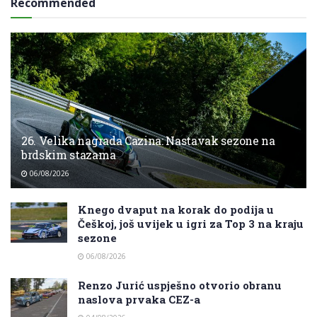
Recommended
26. Velika nagrada Cazina: Nastavak sezone na
brdskim stazama
06/08/2026
Knego dvaput na korak do podija u
Češkoj, još uvijek u igri za Top 3 na kraju
sezone
06/08/2026
Renzo Jurić uspješno otvorio obranu
naslova prvaka CEZ-a