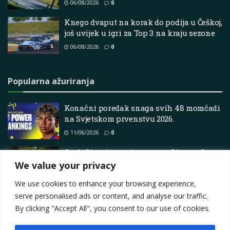
06/08/2026
0
Knego dvaput na korak do podija u Češkoj,
još uvijek u igri za Top 3 na kraju sezone
06/08/2026
0
Popularna ažuriranja
Konačni poredak snaga svih 48 momčadi
na Svjetskom prvenstvu 2026.
11/06/2026
0
Croft Circuit se priprema za Ginetta G-
Fest vikend
We value your privacy
22/06/2026
0
We use cookies to enhance your browsing experience,
serve personalised ads or content, and analyse our traffic.
By clicking "Accept All", you consent to our use of cookies.