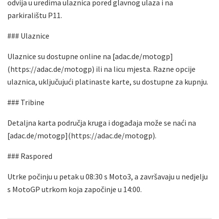
odvija u uredima ulaznica pored glavnog ulaza i na
parkiralištu P11.
### Ulaznice
Ulaznice su dostupne online na [adac.de/motogp]
(https://adac.de/motogp) ili na licu mjesta. Razne opcije
ulaznica, uključujući platinaste karte, su dostupne za kupnju.
### Tribine
Detaljna karta područja kruga i događaja može se naći na
[adac.de/motogp](https://adac.de/motogp).
### Raspored
Utrke počinju u petak u 08:30 s Moto3, a završavaju u nedjelju
s MotoGP utrkom koja započinje u 14:00.