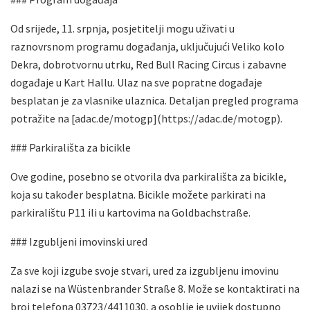
Od srijede, 11. srpnja, posjetitelji mogu uživati u
raznovrsnom programu događanja, uključujući Veliko kolo
Dekra, dobrotvornu utrku, Red Bull Racing Circus i zabavne
događaje u Kart Hallu. Ulaz na sve popratne događaje
besplatan je za vlasnike ulaznica. Detaljan pregled programa
potražite na [adac.de/motogp](https://adac.de/motogp).
### Parkirališta za bicikle
Ove godine, posebno se otvorila dva parkirališta za bicikle,
koja su također besplatna. Bicikle možete parkirati na
parkiralištu P11 ili u kartovima na Goldbachstraße.
### Izgubljeni imovinski ured
Za sve koji izgube svoje stvari, ured za izgubljenu imovinu
nalazi se na Wüstenbrander Straße 8. Može se kontaktirati na
broj telefona 03723/4411030, a osoblje je uvijek dostupno