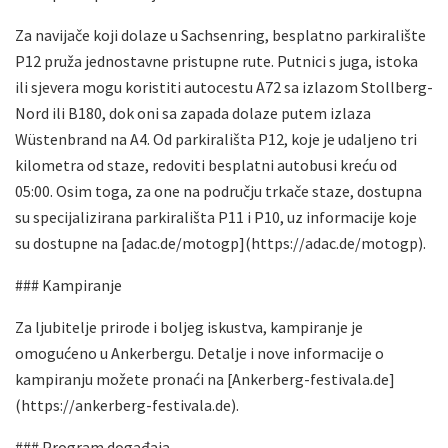
Za navijače koji dolaze u Sachsenring, besplatno parkiralište
P12 pruža jednostavne pristupne rute. Putnici s juga, istoka
ili sjevera mogu koristiti autocestu A72 sa izlazom Stollberg-
Nord ili B180, dok oni sa zapada dolaze putem izlaza
Wüstenbrand na A4. Od parkirališta P12, koje je udaljeno tri
kilometra od staze, redoviti besplatni autobusi kreću od
05:00. Osim toga, za one na području trkače staze, dostupna
su specijalizirana parkirališta P11 i P10, uz informacije koje
su dostupne na [adac.de/motogp](https://adac.de/motogp).
### Kampiranje
Za ljubitelje prirode i boljeg iskustva, kampiranje je
omogućeno u Ankerbergu. Detalje i nove informacije o
kampiranju možete pronaći na [Ankerberg-festivala.de]
(https://ankerberg-festivala.de).
### Program događaja