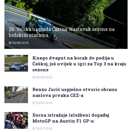
26. Velika nagrada Cazina: Nastavak sezone na
brdskim stazama
06/08/2026
Knego dvaput na korak do podija u
Češkoj, još uvijek u igri za Top 3 na kraju
sezone
06/08/2026
Renzo Jurić uspješno otvorio obranu
naslova prvaka CEZ-a
04/08/2026
Dorna istražuje izložbeni događaj
MotoGP na Austin F1 GP-u
30/07/2026