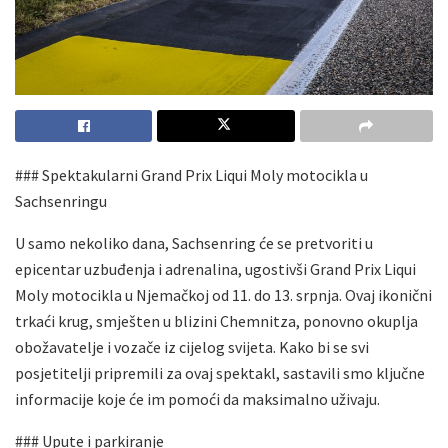
### Spektakularni Grand Prix Liqui Moly motocikla u
Sachsenringu
U samo nekoliko dana, Sachsenring će se pretvoriti u
epicentar uzbuđenja i adrenalina, ugostivši Grand Prix Liqui
Moly motocikla u Njemačkoj od 11. do 13. srpnja. Ovaj ikonični
trkaći krug, smješten u blizini Chemnitza, ponovno okuplja
obožavatelje i vozače iz cijelog svijeta. Kako bi se svi
posjetitelji pripremili za ovaj spektakl, sastavili smo ključne
informacije koje će im pomoći da maksimalno uživaju.
### Upute i parkiranje