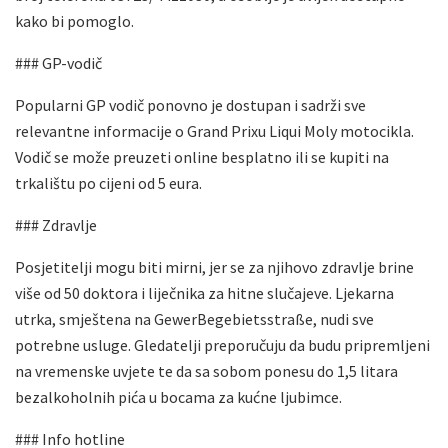
kako bi pomoglo.
### GP-vodič
Popularni GP vodič ponovno je dostupan i sadrži sve
relevantne informacije o Grand Prixu Liqui Moly motocikla.
Vodič se može preuzeti online besplatno ili se kupiti na
trkalištu po cijeni od 5 eura.
### Zdravlje
Posjetitelji mogu biti mirni, jer se za njihovo zdravlje brine
više od 50 doktora i liječnika za hitne slučajeve. Ljekarna
utrka, smještena na GewerBegebietsstraße, nudi sve
potrebne usluge. Gledatelji preporučuju da budu pripremljeni
na vremenske uvjete te da sa sobom ponesu do 1,5 litara
bezalkoholnih pića u bocama za kućne ljubimce.
### Info hotline