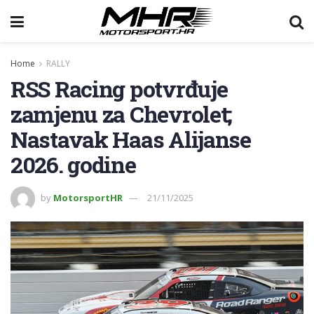
Home
RALLY
RSS Racing potvrđuje
zamjenu za Chevrolet;
Nastavak Haas Alijanse
2026. godine
by
MotorsportHR
21/11/2025