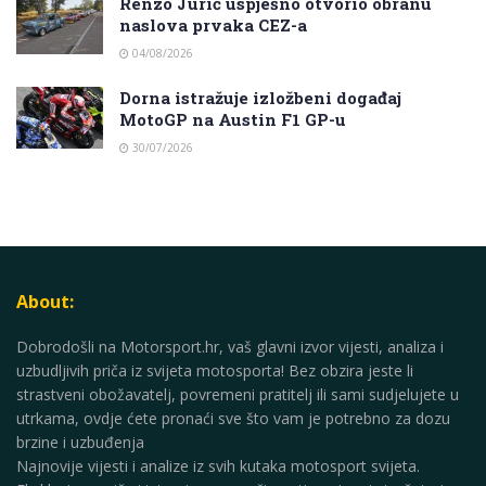
Renzo Jurić uspješno otvorio obranu
naslova prvaka CEZ-a
04/08/2026
Dorna istražuje izložbeni događaj
MotoGP na Austin F1 GP-u
30/07/2026
About:
Dobrodošli na Motorsport.hr, vaš glavni izvor vijesti, analiza i
uzbudljivih priča iz svijeta motosporta! Bez obzira jeste li
strastveni obožavatelj, povremeni pratitelj ili sami sudjelujete u
utrkama, ovdje ćete pronaći sve što vam je potrebno za dozu
brzine i uzbuđenja
Najnovije vijesti i analize iz svih kutaka motosport svijeta.