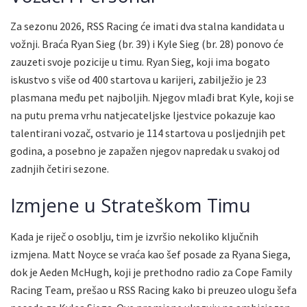
Za sezonu 2026, RSS Racing će imati dva stalna kandidata u
vožnji. Braća Ryan Sieg (br. 39) i Kyle Sieg (br. 28) ponovo će
zauzeti svoje pozicije u timu. Ryan Sieg, koji ima bogato
iskustvo s više od 400 startova u karijeri, zabilježio je 23
plasmana među pet najboljih. Njegov mlađi brat Kyle, koji se
na putu prema vrhu natjecateljske ljestvice pokazuje kao
talentirani vozač, ostvario je 114 startova u posljednjih pet
godina, a posebno je zapažen njegov napredak u svakoj od
zadnjih četiri sezone.
Izmjene u Strateškom Timu
Kada je riječ o osoblju, tim je izvršio nekoliko ključnih
izmjena. Matt Noyce se vraća kao šef posade za Ryana Siega,
dok je Aeden McHugh, koji je prethodno radio za Cope Family
Racing Team, prešao u RSS Racing kako bi preuzeo ulogu šefa