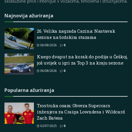
Ekskluzivne priče i intervjue s vozačima, timovima i stručnjacima.
Najnovija ažuriranja
26. Velika nagrada Cazina: Nastavak
sezone na brdskim stazama
06/08/2026
0
Knego dvaput na korak do podija u Češkoj,
još uvijek u igri za Top 3 na kraju sezone
06/08/2026
0
Popularna ažuriranja
Trostruka osam: Obveza Supercars
inženjera za Craiga Lowndesa i Wildcard
Zach Batesa
02/07/2025
0