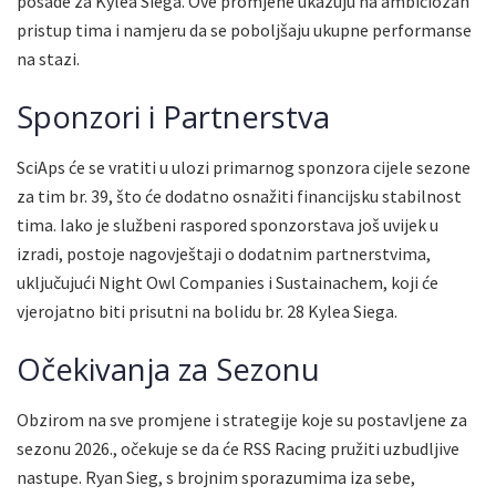
posade za Kylea Siega. Ove promjene ukazuju na ambiciozan
pristup tima i namjeru da se poboljšaju ukupne performanse
na stazi.
Sponzori i Partnerstva
SciAps će se vratiti u ulozi primarnog sponzora cijele sezone
za tim br. 39, što će dodatno osnažiti financijsku stabilnost
tima. Iako je službeni raspored sponzorstava još uvijek u
izradi, postoje nagovještaji o dodatnim partnerstvima,
uključujući Night Owl Companies i Sustainachem, koji će
vjerojatno biti prisutni na bolidu br. 28 Kylea Siega.
Očekivanja za Sezonu
Obzirom na sve promjene i strategije koje su postavljene za
sezonu 2026., očekuje se da će RSS Racing pružiti uzbudljive
nastupe. Ryan Sieg, s brojnim sporazumima iza sebe,