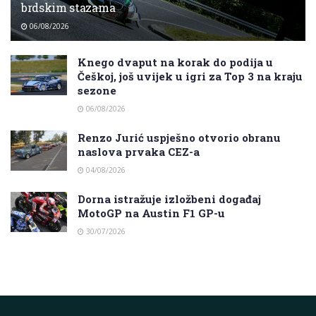
brdskim stazama
06/08/2026
Knego dvaput na korak do podija u
Češkoj, još uvijek u igri za Top 3 na kraju
sezone
06/08/2026
Renzo Jurić uspješno otvorio obranu
naslova prvaka CEZ-a
04/08/2026
Dorna istražuje izložbeni događaj
MotoGP na Austin F1 GP-u
30/07/2026