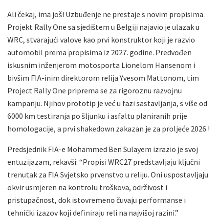
Ali čekaj, ima još! Uzbuđenje ne prestaje s novim propisima.
Projekt Rally One sa sjedištem u Belgiji najavio je ulazak u
WRC, stvarajući valove kao prvi konstruktor koji je razvio
automobil prema propisima iz 2027. godine. Predvođen
iskusnim inženjerom motosporta Lionelom Hansenom i
bivšim FIA-inim direktorom relija Yvesom Mattonom, tim
Project Rally One priprema se za rigoroznu razvojnu
kampanju. Njihov prototip je već u fazi sastavljanja, s više od
6000 km testiranja po šljunku i asfaltu planiranih prije
homologacije, a prvi shakedown zakazan je za proljeće 2026.!
Predsjednik FIA-e Mohammed Ben Sulayem izrazio je svoj
entuzijazam, rekavši: “Propisi WRC27 predstavljaju ključni
trenutak za FIA Svjetsko prvenstvo u reliju. Oni uspostavljaju
okvir usmjeren na kontrolu troškova, održivost i
pristupačnost, dok istovremeno čuvaju performanse i
tehnički izazov koji definiraju reli na najvišoj razini.”