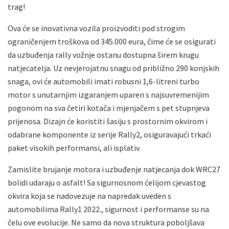
trag!
Ova će se inovativna vozila proizvoditi pod strogim
ograničenjem troškova od 345.000 eura, čime će se osigurati
da uzbuđenja rally vožnje ostanu dostupna širem krugu
natjecatelja. Uz nevjerojatnu snagu od približno 290 konjskih
snaga, ovi će automobili imati robusni 1,6-litreni turbo
motor s unutarnjim izgaranjem uparen s najsuvremenijim
pogonom na sva četiri kotača i mjenjačem s pet stupnjeva
prijenosa. Dizajn će koristiti šasiju s prostornim okvirom i
odabrane komponente iz serije Rally2, osiguravajući trkaći
paket visokih performansi, ali isplativ.
Zamislite brujanje motora i uzbuđenje natjecanja dok WRC27
bolidi udaraju o asfalt! Sa sigurnosnom ćelijom cjevastog
okvira koja se nadovezuje na napredak uveden s
automobilima Rally1 2022., sigurnost i performanse su na
čelu ove evolucije. Ne samo da nova struktura poboljšava