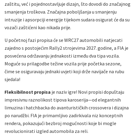
zaštitu, već i pojednostavljuje dizajn, što dovodi do značajnog
smanjenja troškova. Značajna poboljšanja u smanjenju
intruzije i apsorpciji energije tijekom sudara osigurat će da su
vozači zaštićeni kao nikada prije.
U početnoj fazi propisa će se WRC27 automobili natjecati
zajedno s postojećim Rally2 strojevima 2027. godine, a FIA je
posvećena održavanju jednakosti između dva tipa vozila.
Moguće su prilagodbe težine vozila prije početka sezone,
čime se osiguravaju jednaki uvjeti koji drže navijače na rubu
sjedala!
Fleksibilnost propisa
je naziv igre! Novi propisi dopuštaju
impresivnu raznolikost tipova karoserija—od elegantnih
limuzina i hatchbacka do avanturističkih crossovera i dizajna
po narudžbi. FIA je primamljivo zadirkivala niz konceptnih
rendera, pokazujući bezbroj mogućnosti koje bi mogle
revolucionirati izgled automobila za reli.