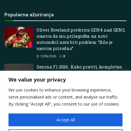
Popularna ažuriranja
Oliver Rowland preferira GEN4 nad GEN3,
smatra da mu prilagodba na novi
automobil neće biti problem: “Bilo je
sasvim prirodno”
12/06/2026
0
Sezona F1 2026.: Kako pratiti, kompletan
raspored, gdje gledati utrke Formule 1 i još
We value your privacy
mnogo toga
23/03/2026
0
We use cookies to enhance your browsing experience,
serve personalised ads or content, and analyse our traffic.
By clicking "Accept All", you consent to our use of cookies.
Accept All
Impressum
About
Contact
Join Us
Privacy Policy
Terms
Marketing i oglašavanje