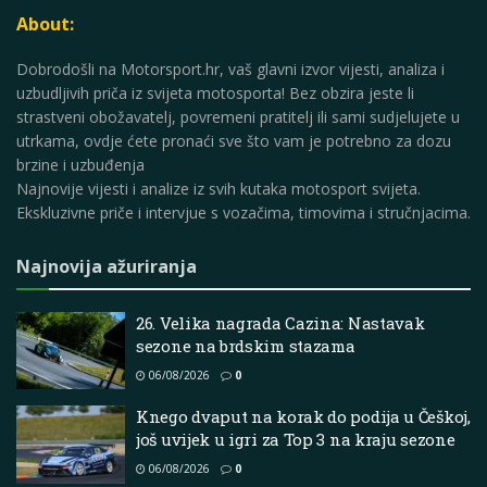
About:
Dobrodošli na Motorsport.hr, vaš glavni izvor vijesti, analiza i
uzbudljivih priča iz svijeta motosporta! Bez obzira jeste li
strastveni obožavatelj, povremeni pratitelj ili sami sudjelujete u
utrkama, ovdje ćete pronaći sve što vam je potrebno za dozu
brzine i uzbuđenja
Najnovije vijesti i analize iz svih kutaka motosport svijeta.
Ekskluzivne priče i intervjue s vozačima, timovima i stručnjacima.
Najnovija ažuriranja
26. Velika nagrada Cazina: Nastavak
sezone na brdskim stazama
06/08/2026
0
Knego dvaput na korak do podija u Češkoj,
još uvijek u igri za Top 3 na kraju sezone
06/08/2026
0