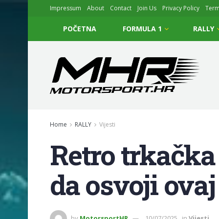
Impressum
About
Contact
Join Us
Privacy Policy
Ter
POČETNA
FORMULA 1
RALLY
Home
RALLY
Vijesti
Retro trkačka 
da osvoji ovaj
by
MotorsportHR
10/07/2025
in
Vijesti