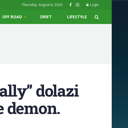
Thursday, August 6, 2026
Login
OFF ROAD
DRIFT
LIFESTYLE
ally” dolazi
je demon.