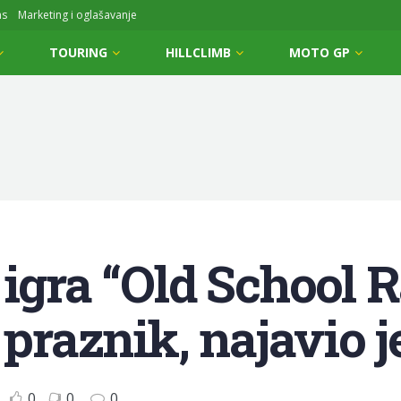
ms
Marketing i oglašavanje
TOURING
HILLCLIMB
MOTO GP
igra “Old School R
 praznik, najavio 
0
0
0