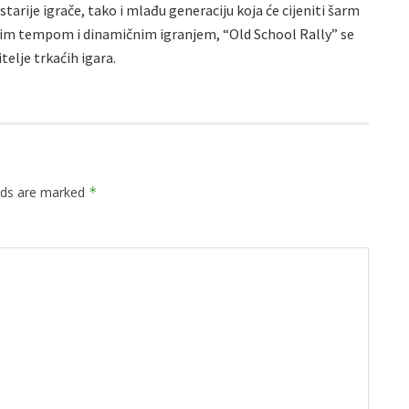
starije igrače, tako i mlađu generaciju koja će cijeniti šarm
brzim tempom i dinamičnim igranjem, “Old School Rally” se
elje trkaćih igara.
elds are marked
*