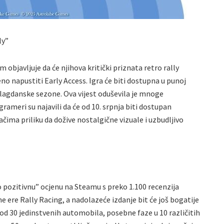
ly”
objavljuje da će njihova kritički priznata retro rally
no napustiti Early Access. Igra će biti dostupna u punoj
blagdanske sezone. Ova vijest oduševila je mnoge
grameri su najavili da će od 10. srpnja biti dostupan
ačima priliku da dožive nostalgične vizuale i uzbudljivo
lo pozitivnu” ocjenu na Steamu s preko 1.100 recenzija
ne ere Rally Racing, a nadolazeće izdanje bit će još bogatije
 od 30 jedinstvenih automobila, posebne faze u 10 različitih