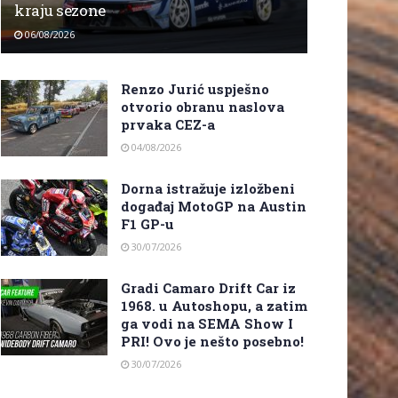
kraju sezone
06/08/2026
Renzo Jurić uspješno
otvorio obranu naslova
prvaka CEZ-a
04/08/2026
Dorna istražuje izložbeni
događaj MotoGP na Austin
F1 GP-u
30/07/2026
Gradi Camaro Drift Car iz
1968. u Autoshopu, a zatim
ga vodi na SEMA Show I
PRI! Ovo je nešto posebno!
30/07/2026