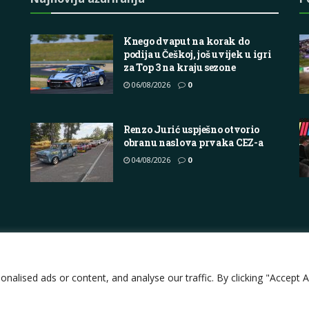
Knego dvaput na korak do
podija u Češkoj, još uvijek u igri
za Top 3 na kraju sezone
06/08/2026
0
Renzo Jurić uspješno otvorio
obranu naslova prvaka CEZ-a
04/08/2026
0
Impressum
About
Contact
Join Us
Pri
lised ads or content, and analyse our traffic. By clicking "Accept Al