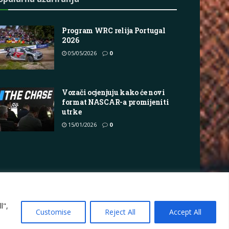
Program WRC relija Portugal
2026
05/05/2026
0
Vozači ocjenjuju kako će novi
format NASCAR-a promijeniti
utrke
15/01/2026
0
vacy Policy
Terms
Marketing i oglašavanje
l",
Customise
Reject All
Accept All