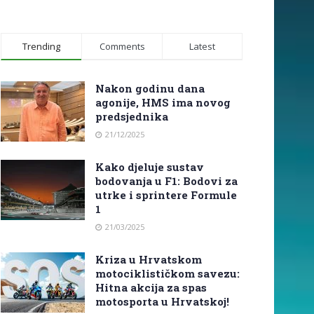
Trending
Comments
Latest
Nakon godinu dana
agonije, HMS ima novog
predsjednika
21/12/2025
Kako djeluje sustav
bodovanja u F1: Bodovi za
utrke i sprintere Formule
1
21/03/2025
Kriza u Hrvatskom
motociklističkom savezu:
Hitna akcija za spas
motosporta u Hrvatskoj!