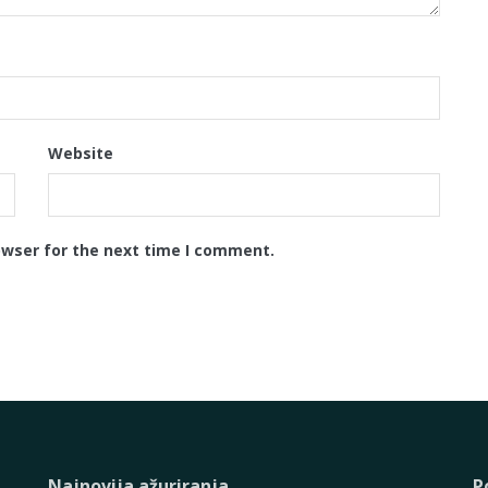
Website
owser for the next time I comment.
Najnovija ažuriranja
P