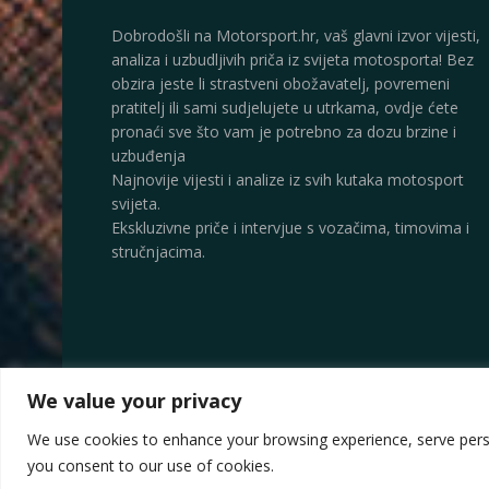
Dobrodošli na Motorsport.hr, vaš glavni izvor vijesti,
analiza i uzbudljivih priča iz svijeta motosporta! Bez
obzira jeste li strastveni obožavatelj, povremeni
pratitelj ili sami sudjelujete u utrkama, ovdje ćete
pronaći sve što vam je potrebno za dozu brzine i
uzbuđenja
Najnovije vijesti i analize iz svih kutaka motosport
svijeta.
Ekskluzivne priče i intervjue s vozačima, timovima i
stručnjacima.
We value your privacy
© 2025
Motorsport.hr
We use cookies to enhance your browsing experience, serve persona
you consent to our use of cookies.