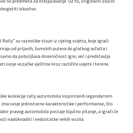
ovo 50 predmeta za otključavanje. Uz to, originalni zvučni
bogatiti iskustvo.
Rally” su raznolike staze iz cijelog svijeta, koje igrači
riraju od prljavih, šumskih puteva do glatkog asfalta i
 samo da poboljšava dinamičnost igre, već i predstavlja
ti svoje vozačke vještine kroz različite uvjete i terene.
ike kolekcije rally automobila inspiriranih legendarnim
l ima svoje jedinstvene karakteristike i performanse, što
abir pravog automobila postaje ključno pitanje, a igrači će
i nadoknaditi i nedostatke nekih vozila.