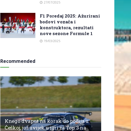
27/07/2025
F1 Poredaj 2025: Ažurirani
bodovi vozača i
konstruktora, rezultati
nove sezone Formule 1
19/03/2025
Recommended
Knego dvaput na korak do podija u
Češkoj, još uvijek u igri za Top 3 na