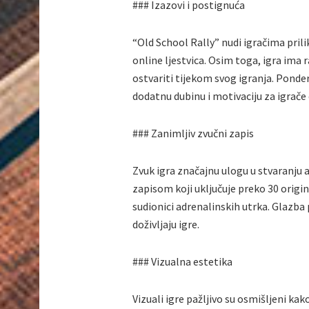
### Izazovi i postignuća
“Old School Rally” nudi igračima prili
online ljestvica. Osim toga, igra ima
ostvariti tijekom svog igranja. Ponderi
dodatnu dubinu i motivaciju za igrače d
### Zanimljiv zvučni zapis
Zvuk igra značajnu ulogu u stvaranju
zapisom koji uključuje preko 30 origin
sudionici adrenalinskih utrka. Glazba
doživljaju igre.
### Vizualna estetika
Vizuali igre pažljivo su osmišljeni kako