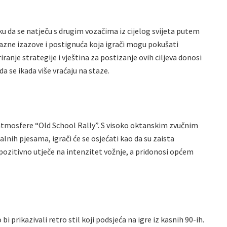
ku da se natječu s drugim vozačima iz cijelog svijeta putem
 razne izazove i postignuća koja igrači mogu pokušati
ranje strategije i vještina za postizanje ovih ciljeva donosi
a se ikada više vraćaju na staze.
 atmosfere “Old School Rally”. S visoko oktanskim zvučnim
alnih pjesama, igrači će se osjećati kao da su zaista
 pozitivno utječe na intenzitet vožnje, a pridonosi općem
 bi prikazivali retro stil koji podsjeća na igre iz kasnih 90-ih.