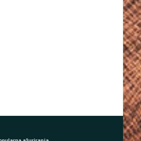
opularna ažuriranja