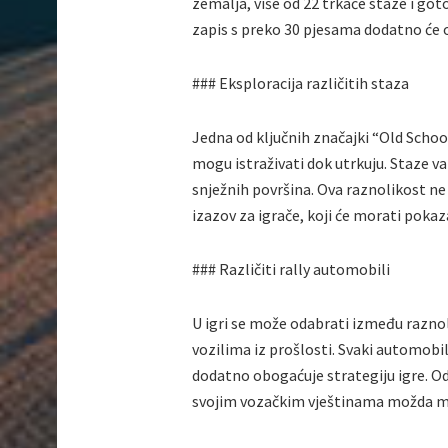
zemalja, više od 22 trkaće staze i got
zapis s preko 30 pjesama dodatno će o
### Eksploracija različitih staza
Jedna od ključnih značajki “Old School 
mogu istraživati dok utrkuju. Staze va
snježnih površina. Ova raznolikost ne
izazov za igrače, koji će morati pokaza
### Različiti rally automobili
U igri se može odabrati između raznol
vozilima iz prošlosti. Svaki automobi
dodatno obogaćuje strategiju igre. Od
svojim vozačkim vještinama možda moć