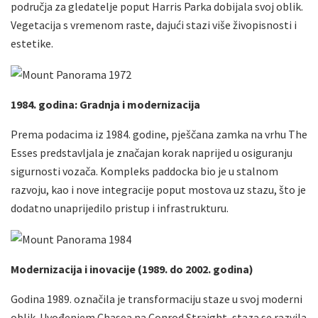
područja za gledatelje poput Harris Parka dobijala svoj oblik.
Vegetacija s vremenom raste, dajući stazi više živopisnosti i
estetike.
1984. godina: Gradnja i modernizacija
Prema podacima iz 1984. godine, pješčana zamka na vrhu The
Esses predstavljala je značajan korak naprijed u osiguranju
sigurnosti vozača. Kompleks paddocka bio je u stalnom
razvoju, kao i nove integracije poput mostova uz stazu, što je
dodatno unaprijedilo pristup i infrastrukturu.
Modernizacija i inovacije (1989. do 2002. godina)
Godina 1989. označila je transformaciju staze u svoj moderni
oblik. Uvođenjem Chasea na Conrod Straight, staza se razvila