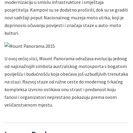
modernizaciju u smislu infrastrukture i smještaja
posjetitelja. Kampovi su se dodatno proširili, dok su se gradili
novi sadržaji poput Nacionalnog muzeja moto utrka, koji je
doprinosio očuvanju povijesti i značaja staze u auto-moto
kulturi.
U ovoj većoj slici, Mount Panorama odražava evoluciju jednog
od najsnažnijih simbola australskog motosporta s bogatom
poviješću i budućnošću koja obećava još uzbudljivih trenutaka
na stazi. Razvoj staze od ružne ceste do modernog trkaćeg
kompleksa izvrsno oslikava onu strast i predanost koju
fanovi i organizatori neprestano pokazuju prema ovom
veličanstvenom mjestu.