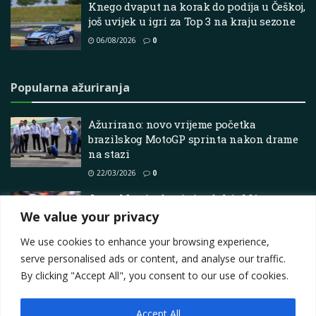
Knego dvaput na korak do podija u Češkoj,
još uvijek u igri za Top 3 na kraju sezone
06/08/2026
0
Popularna ažuriranja
Ažurirano: novo vrijeme početka
brazilskog MotoGP sprinta nakon drame
na stazi
22/03/2026
0
Jorge Martin dominira dok je Márquez
ozlijeđen
We value your privacy
10/05/2026
0
We use cookies to enhance your browsing experience,
serve personalised ads or content, and analyse our traffic.
By clicking "Accept All", you consent to our use of cookies.
Accept All