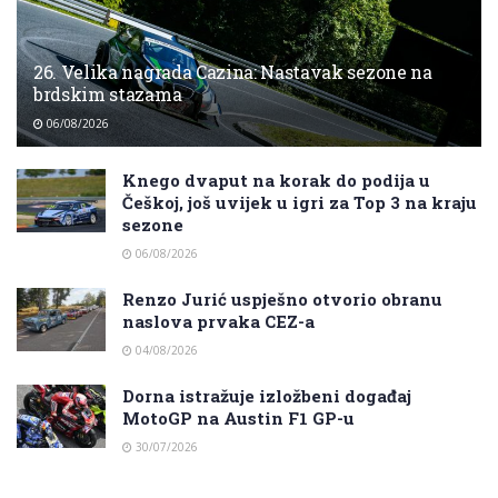
26. Velika nagrada Cazina: Nastavak sezone na
brdskim stazama
06/08/2026
Knego dvaput na korak do podija u
Češkoj, još uvijek u igri za Top 3 na kraju
sezone
06/08/2026
Renzo Jurić uspješno otvorio obranu
naslova prvaka CEZ-a
04/08/2026
Dorna istražuje izložbeni događaj
MotoGP na Austin F1 GP-u
30/07/2026