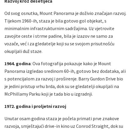
Razvoj kroz desetljeća
Od svog osnutka, Mount Panorama je doživio značajan razvoj.
Tijekom 1960-ih, staza je bila gotovo gol objekat, s
minimalnim infrastrukturnim sadržajima. Uz vjetrovite
zavojite ceste i strme padine, bila je izazov ne samo za
vozače, već i za gledatelje koji su se svojom prisutnošću
okupljali duž staze.
1964. godina
: Ova fotografija pokazuje kako je Mount
Panorama izgledao sredinom 60-ih, gotovo bez dodataka, ali
s potencijalom za razvoj i proširenje. Barry Gurdon Drive bio
je jedini pristup vrhu brda, dok su se gledatelji okupljali na
McPhillamy Parku koji je tada bio u izgradnji.
1972. godina i proljetni razvoj
Unutar osam godina staza je počela primati prve znakove
razvoja, smještajući drive-in kino uz Conrod Straight, dok su