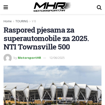
Home
TOURING
V 8
Raspored pjesama za
superautomobile za 2025.
NTI Townsville 500
by
MotorsportHR
12/06/2025