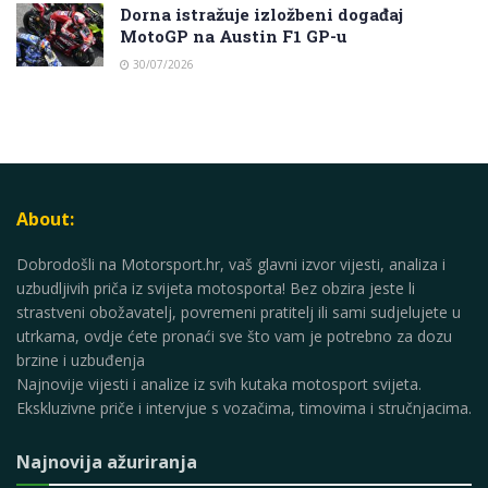
Dorna istražuje izložbeni događaj
MotoGP na Austin F1 GP-u
30/07/2026
About:
Dobrodošli na Motorsport.hr, vaš glavni izvor vijesti, analiza i
uzbudljivih priča iz svijeta motosporta! Bez obzira jeste li
strastveni obožavatelj, povremeni pratitelj ili sami sudjelujete u
utrkama, ovdje ćete pronaći sve što vam je potrebno za dozu
brzine i uzbuđenja
Najnovije vijesti i analize iz svih kutaka motosport svijeta.
Ekskluzivne priče i intervjue s vozačima, timovima i stručnjacima.
Najnovija ažuriranja