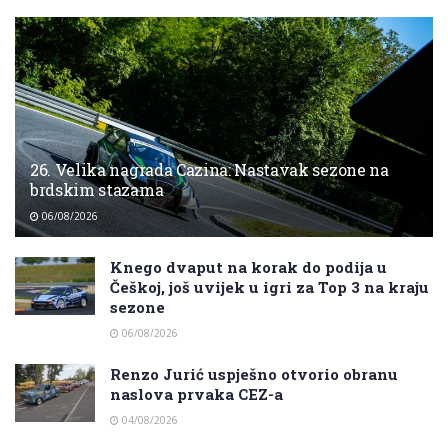
26. Velika nagrada Cazina: Nastavak sezone na
brdskim stazama
06/08/2026
Knego dvaput na korak do podija u
Češkoj, još uvijek u igri za Top 3 na kraju
sezone
06/08/2026
Renzo Jurić uspješno otvorio obranu
naslova prvaka CEZ-a
04/08/2026