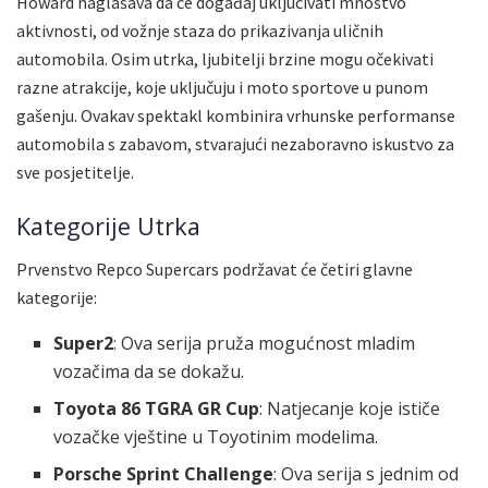
Howard naglašava da će događaj uključivati mnoštvo
aktivnosti, od vožnje staza do prikazivanja uličnih
automobila. Osim utrka, ljubitelji brzine mogu očekivati
razne atrakcije, koje uključuju i moto sportove u punom
gašenju. Ovakav spektakl kombinira vrhunske performanse
automobila s zabavom, stvarajući nezaboravno iskustvo za
sve posjetitelje.
Kategorije Utrka
Prvenstvo Repco Supercars podržavat će četiri glavne
kategorije:
Super2
: Ova serija pruža mogućnost mladim
vozačima da se dokažu.
Toyota 86 TGRA GR Cup
: Natjecanje koje ističe
vozačke vještine u Toyotinim modelima.
Porsche Sprint Challenge
: Ova serija s jednim od