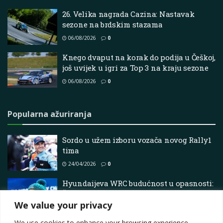
26. Velika nagrada Cazina: Nastavak
sezone na brdskim stazama
06/08/2026
0
Knego dvaput na korak do podija u Češkoj,
još uvijek u igri za Top 3 na kraju sezone
06/08/2026
0
Popularna ažuriranja
Sordo u užem izboru vozača novog Rally1
tima
24/04/2026
0
Hyundaijeva WRC budućnost u opasnosti:
Šef izražava optimizam usred
We value your privacy
nesigurnosti i izazova
16/05/2025
0
We use cookies to enhance your browsing experience,