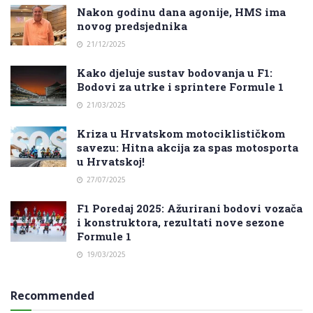
Nakon godinu dana agonije, HMS ima
novog predsjednika
21/12/2025
Kako djeluje sustav bodovanja u F1:
Bodovi za utrke i sprintere Formule 1
21/03/2025
Kriza u Hrvatskom motociklističkom
savezu: Hitna akcija za spas motosporta
u Hrvatskoj!
27/07/2025
F1 Poredaj 2025: Ažurirani bodovi vozača
i konstruktora, rezultati nove sezone
Formule 1
19/03/2025
Recommended