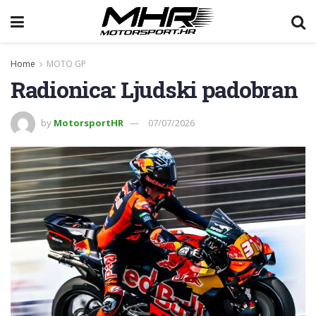
Home
MOTO GP
Radionica: Ljudski padobran
by
MotorsportHR
07/07/2026