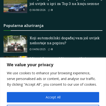
još uvijek u igri za Top 3 na kraju sezone
06/08/2026
0
Popularna ažuriranja
Koji automobilski događaj vam još uvijek
nedostaje na popisu?
04/06/2025
0
Miami Concours blista egzotičnim
automobilima i luksuznim stilom života
We value your privacy
25/02/2026
0
We use cookies to enhance your browsing experience,
serve personalised ads or content, and analyse our traffic.
By clicking "Accept All", you consent to our use of cookies.
Accept All
Impressum
About
Contact
Join Us
Privacy Policy
Terms
Marketing i oglašavanje