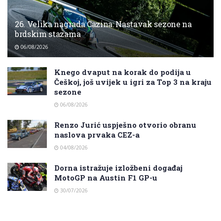
26. Velika nagrada Cazina: Nastavak sezone na
brdskim stazama
06/08/2026
Knego dvaput na korak do podija u
Češkoj, još uvijek u igri za Top 3 na kraju
sezone
06/08/2026
Renzo Jurić uspješno otvorio obranu
naslova prvaka CEZ-a
04/08/2026
Dorna istražuje izložbeni događaj
MotoGP na Austin F1 GP-u
30/07/2026