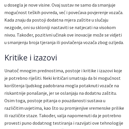
u dosegla je nove visine. Ovaj sustav ne samo da smanjuje
mogućnost teških povreda, već i povećava povjerenje vozača.
Kada znaju da postoji dodatna mjera zaštite u slučaju
nezgode, oni su skloniji nastaviti se natjecati na visokom
nivou. Također, pozitivni učinak ove inovacije može se vidjeti
u smanjenju broja tjeranja ili povlačenja vozača zbog ozljeda.
Kritike i izazovi
Unatoč mnogim prednostima, postoje i kritike i izazovi koje
je potrebno riješiti. Neki kritičari smatraju da bi mogućnost
korištenja ljudskog padobrana mogla potaknuti vozače na
riskantnije ponašanje, jer se oslanjaju na dodatnu zaštitu.
Osim toga, postoje pitanja o pouzdanosti sustava u
različitim uvjetima, kao što su promjenjive vremenske prilike
ili različite staze. Također, valja napomenuti da je potrebno
provesti puno dodatnog testiranja i razvijati ove tehnologije