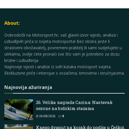
About:
Dobrodošli na Motorsport.hr, vaš glavni izvor vijesti, analiza i
uzbudljivih priča iz svijeta motosporta! Bez obzira jeste li
strastveni obožavatelj, povremeni pratitelj ili sami sudjelujete u
utrkama, ovdje ćete pronaći sve što vam je potrebno za dozu
brzine i uzbuđenja
Najnovije vijesti i analize iz svih kutaka motosport svijeta.
Ekskluzivne priče i intervjue s vozačima, timovima i stručnjacima.
Najnovija ažuriranja
26. Velika nagrada Cazina: Nastavak
sezone na brdskim stazama
06/08/2026
0
Knego dvaput na korak do podija u Češkoj,