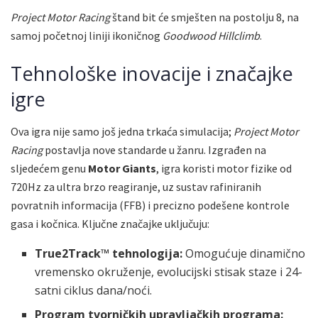
Project Motor Racing
štand bit će smješten na postolju 8, na
samoj početnoj liniji ikoničnog
Goodwood Hillclimb
.
Tehnološke inovacije i značajke
igre
Ova igra nije samo još jedna trkaća simulacija;
Project Motor
Racing
postavlja nove standarde u žanru. Izgrađen na
sljedećem genu
Motor Giants
, igra koristi motor fizike od
720Hz za ultra brzo reagiranje, uz sustav rafiniranih
povratnih informacija (FFB) i precizno podešene kontrole
gasa i kočnica. Ključne značajke uključuju:
True2Track™ tehnologija:
Omogućuje dinamično
vremensko okruženje, evolucijski stisak staze i 24-
satni ciklus dana/noći.
Program tvorničkih upravljačkih programa: