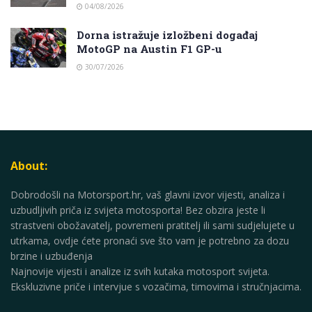
04/08/2026
Dorna istražuje izložbeni događaj
MotoGP na Austin F1 GP-u
30/07/2026
About:
Dobrodošli na Motorsport.hr, vaš glavni izvor vijesti, analiza i
uzbudljivih priča iz svijeta motosporta! Bez obzira jeste li
strastveni obožavatelj, povremeni pratitelj ili sami sudjelujete u
utrkama, ovdje ćete pronaći sve što vam je potrebno za dozu
brzine i uzbuđenja
Najnovije vijesti i analize iz svih kutaka motosport svijeta.
Ekskluzivne priče i intervjue s vozačima, timovima i stručnjacima.