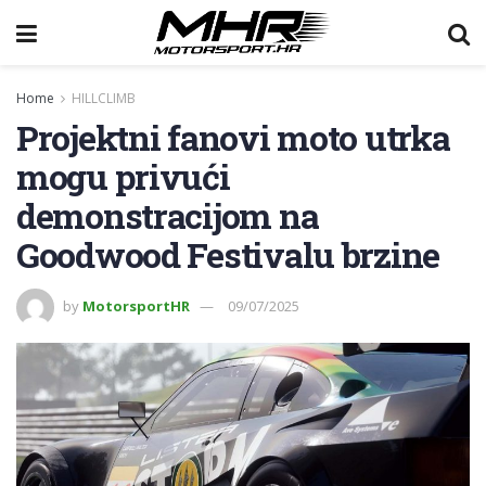
Home
HILLCLIMB
Projektni fanovi moto utrka
mogu privući
demonstracijom na
Goodwood Festivalu brzine
by
MotorsportHR
09/07/2025