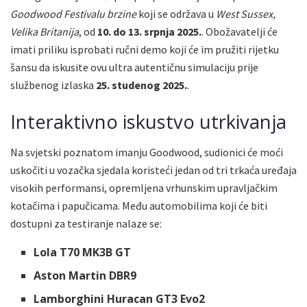
Goodwood Festivalu brzine
koji se održava u
West Sussex,
Velika Britanija
, od
10. do 13. srpnja 2025.
. Obožavatelji će
imati priliku isprobati ručni demo koji će im pružiti rijetku
šansu da iskusite ovu ultra autentičnu simulaciju prije
službenog izlaska
25. studenog 2025.
.
Interaktivno iskustvo utrkivanja
Na svjetski poznatom imanju Goodwood, sudionici će moći
uskočiti u vozačka sjedala koristeći jedan od tri trkaća uređaja
visokih performansi, opremljena vrhunskim upravljačkim
kotačima i papučicama. Među automobilima koji će biti
dostupni za testiranje nalaze se:
Lola T70 MK3B GT
Aston Martin DBR9
Lamborghini Huracan GT3 Evo2