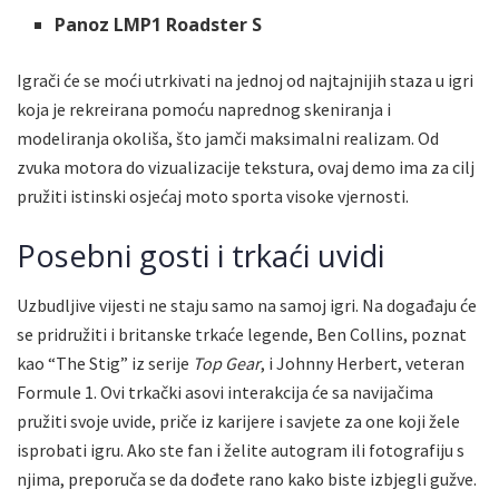
Panoz LMP1 Roadster S
Igrači će se moći utrkivati ​​na jednoj od najtajnijih staza u igri
koja je rekreirana pomoću naprednog skeniranja i
modeliranja okoliša, što jamči maksimalni realizam. Od
zvuka motora do vizualizacije tekstura, ovaj demo ima za cilj
pružiti istinski osjećaj moto sporta visoke vjernosti.
Posebni gosti i trkaći uvidi
Uzbudljive vijesti ne staju samo na samoj igri. Na događaju će
se pridružiti i britanske trkaće legende, Ben Collins, poznat
kao “The Stig” iz serije
Top Gear
, i Johnny Herbert, veteran
Formule 1. Ovi trkački asovi interakcija će sa navijačima
pružiti svoje uvide, priče iz karijere i savjete za one koji žele
isprobati igru. Ako ste fan i želite autogram ili fotografiju s
njima, preporuča se da dođete rano kako biste izbjegli gužve.