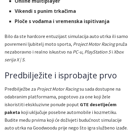
Online multiplayer
Vikendi s punim trkačima
Ploče s vođama i vremenska ispitivanja
Bilo da ste hardcore entuzijast simulacija auto utrka ili samo
povremeni ljubitelj moto sporta,
Project Motor Racing
pruža
nezaboravno i realno iskustvo na
PC-u
,
PlayStation 5
i
Xbox
serija X | S
.
Predbilježite i isprobajte prvo
Predbilježbe za
Project Motor Racing
su sada dostupne na
odabranim platformama, pogotovo za one koji žele
iskoristiti ekskluzivne ponude poput
GTE desetljećem
paketa
koji uključuje posebne automobile i kozmetiku.
Budite među prvima koji će doživjeti budućnost simulacije
auto utrka na Goodwoodu prije nego što igra službeno izađe.