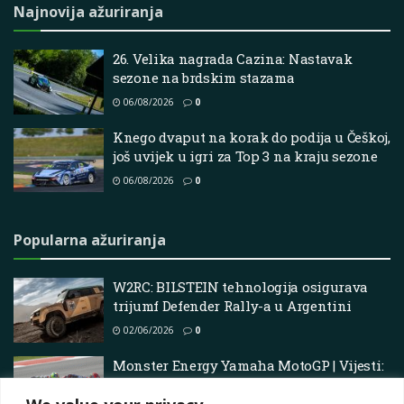
Najnovija ažuriranja
26. Velika nagrada Cazina: Nastavak
sezone na brdskim stazama
06/08/2026
0
Knego dvaput na korak do podija u Češkoj,
još uvijek u igri za Top 3 na kraju sezone
06/08/2026
0
Popularna ažuriranja
W2RC: BILSTEIN tehnologija osigurava
trijumf Defender Rally-a u Argentini
02/06/2026
0
Monster Energy Yamaha MotoGP | Vijesti:
Quartararo vodi hrabru bitku za P6 u
Americas GP Sprintu