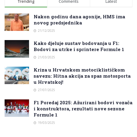
Trending
Comments
Latest
Nakon godinu dana agonije, HMS ima
novog predsjednika
21/12/2025
Kako djeluje sustav bodovanja u F1:
Bodovi za utrke i sprintere Formule 1
21/03/2025
Kriza u Hrvatskom motociklističkom
savezu: Hitna akcija za spas motosporta
u Hrvatskoj!
27/07/2025
F1 Poredaj 2025: Ažurirani bodovi vozača
i konstruktora, rezultati nove sezone
Formule 1
19/03/2025