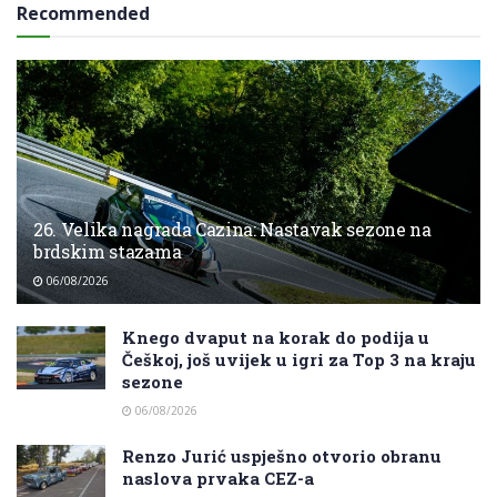
Recommended
26. Velika nagrada Cazina: Nastavak sezone na
brdskim stazama
06/08/2026
Knego dvaput na korak do podija u
Češkoj, još uvijek u igri za Top 3 na kraju
sezone
06/08/2026
Renzo Jurić uspješno otvorio obranu
naslova prvaka CEZ-a