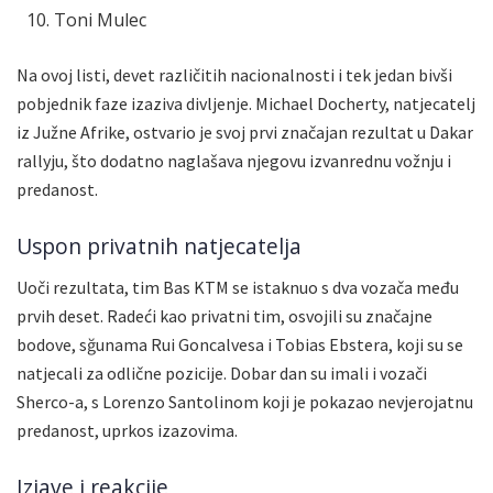
Toni Mulec
Na ovoj listi, devet različitih nacionalnosti i tek jedan bivši
pobjednik faze izaziva divljenje. Michael Docherty, natjecatelj
iz Južne Afrike, ostvario je svoj prvi značajan rezultat u Dakar
rallyju, što dodatno naglašava njegovu izvanrednu vožnju i
predanost.
Uspon privatnih natjecatelja
Uoči rezultata, tim Bas KTM se istaknuo s dva vozača među
prvih deset. Radeći kao privatni tim, osvojili su značajne
bodove, sğunama Rui Goncalvesa i Tobias Ebstera, koji su se
natjecali za odlične pozicije. Dobar dan su imali i vozači
Sherco-a, s Lorenzo Santolinom koji je pokazao nevjerojatnu
predanost, uprkos izazovima.
Izjave i reakcije