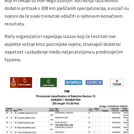
koji ih čekaju su više nego ozbiljni. Sutrašnja faza donosi
dodatni pritisak s 308 km pješčanih specijalizacija, a vozači su
svjesni da će svaki trenutak odlučiti o njihovom konačnom
rezultatu.
Rally organizatori najavljuju izazov koji će testirati sve
aspekte vožnje kroz pustinjske uvjete, stvarajući dodatnu
napetost i uzbuđenje među natjecateljima u predstojećim
fazama.