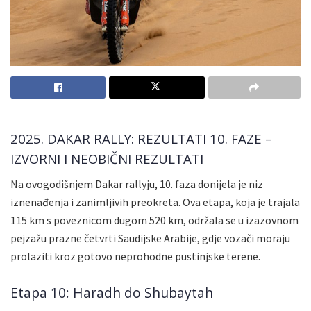
2025. DAKAR RALLY: REZULTATI 10. FAZE –
IZVORNI I NEOBIČNI REZULTATI
Na ovogodišnjem Dakar rallyju, 10. faza donijela je niz
iznenađenja i zanimljivih preokreta. Ova etapa, koja je trajala
115 km s poveznicom dugom 520 km, održala se u izazovnom
pejzažu prazne četvrti Saudijske Arabije, gdje vozači moraju
prolaziti kroz gotovo neprohodne pustinjske terene.
Etapa 10: Haradh do Shubaytah