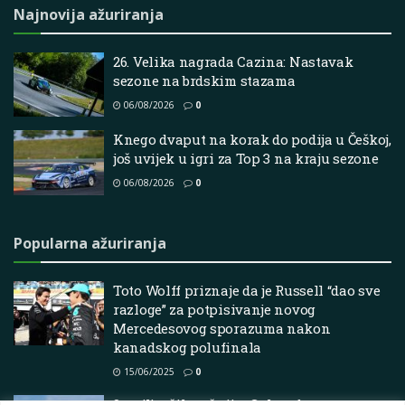
Najnovija ažuriranja
26. Velika nagrada Cazina: Nastavak
sezone na brdskim stazama
06/08/2026
0
Knego dvaput na korak do podija u Češkoj,
još uvijek u igri za Top 3 na kraju sezone
06/08/2026
0
Popularna ažuriranja
Toto Wolff priznaje da je Russell “dao sve
razloge” za potpisivanje novog
Mercedesovog sporazuma nakon
kanadskog polufinala
15/06/2025
0
8 najljepših vožnji u Coloradu