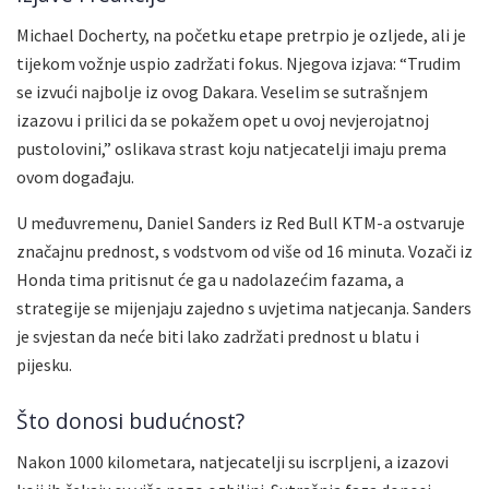
Michael Docherty, na početku etape pretrpio je ozljede, ali je
tijekom vožnje uspio zadržati fokus. Njegova izjava: “Trudim
se izvući najbolje iz ovog Dakara. Veselim se sutrašnjem
izazovu i prilici da se pokažem opet u ovoj nevjerojatnoj
pustolovini,” oslikava strast koju natjecatelji imaju prema
ovom događaju.
U međuvremenu, Daniel Sanders iz Red Bull KTM-a ostvaruje
značajnu prednost, s vodstvom od više od 16 minuta. Vozači iz
Honda tima pritisnut će ga u nadolazećim fazama, a
strategije se mijenjaju zajedno s uvjetima natjecanja. Sanders
je svjestan da neće biti lako zadržati prednost u blatu i
pijesku.
Što donosi budućnost?
Nakon 1000 kilometara, natjecatelji su iscrpljeni, a izazovi