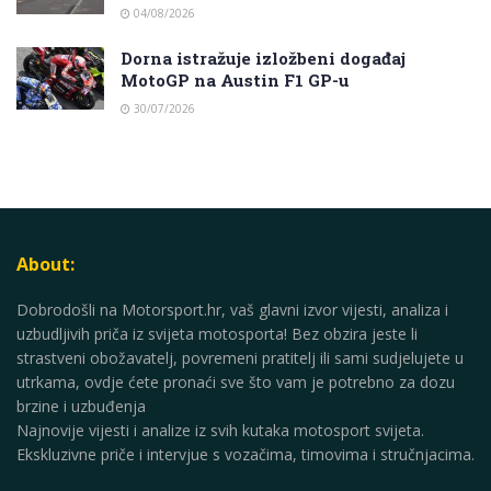
04/08/2026
Dorna istražuje izložbeni događaj
MotoGP na Austin F1 GP-u
30/07/2026
About:
Dobrodošli na Motorsport.hr, vaš glavni izvor vijesti, analiza i
uzbudljivih priča iz svijeta motosporta! Bez obzira jeste li
strastveni obožavatelj, povremeni pratitelj ili sami sudjelujete u
utrkama, ovdje ćete pronaći sve što vam je potrebno za dozu
brzine i uzbuđenja
Najnovije vijesti i analize iz svih kutaka motosport svijeta.
Ekskluzivne priče i intervjue s vozačima, timovima i stručnjacima.