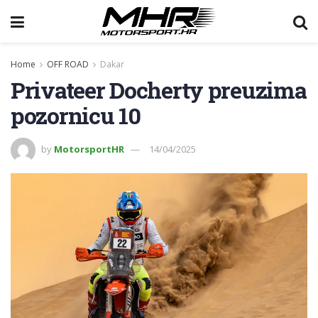
Home
OFF ROAD
Dakar
Privateer Docherty preuzima
pozornicu 10
by
MotorsportHR
14/04/2025