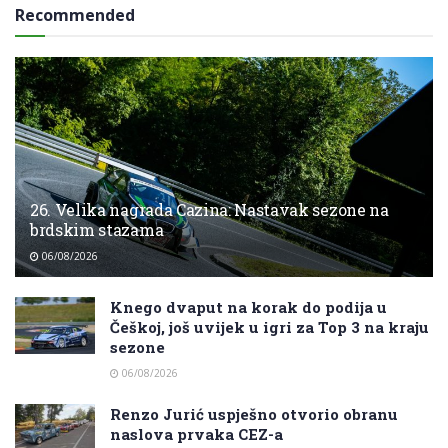
Recommended
26. Velika nagrada Cazina: Nastavak sezone na
brdskim stazama
06/08/2026
Knego dvaput na korak do podija u
Češkoj, još uvijek u igri za Top 3 na kraju
sezone
06/08/2026
Renzo Jurić uspješno otvorio obranu
naslova prvaka CEZ-a