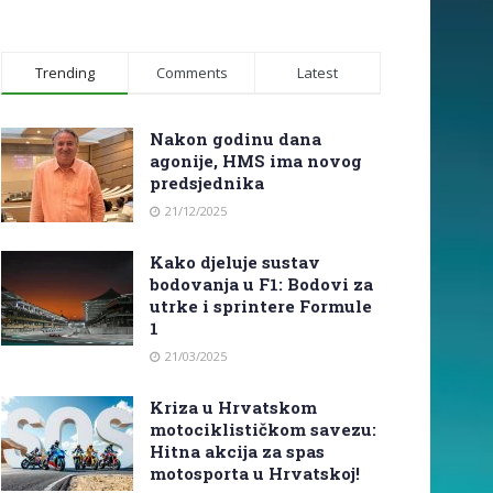
Trending
Comments
Latest
Nakon godinu dana
agonije, HMS ima novog
predsjednika
21/12/2025
Kako djeluje sustav
bodovanja u F1: Bodovi za
utrke i sprintere Formule
1
21/03/2025
Kriza u Hrvatskom
motociklističkom savezu:
Hitna akcija za spas
motosporta u Hrvatskoj!