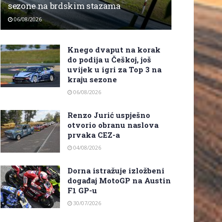
sezone na brdskim stazama
06/08/2026
Knego dvaput na korak
do podija u Češkoj, još
uvijek u igri za Top 3 na
kraju sezone
06/08/2026
Renzo Jurić uspješno
otvorio obranu naslova
prvaka CEZ-a
04/08/2026
Dorna istražuje izložbeni
događaj MotoGP na Austin
F1 GP-u
30/07/2026