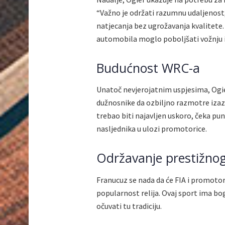
“Važno je održati razumnu udaljenost,
natjecanja bez ugrožavanja kvalitete
automobila moglo poboljšati vožnju i
Budućnost WRC-a
Unatoč nevjerojatnim uspjesima, Ogie
dužnosnike da ozbiljno razmotre izazo
trebao biti najavljen uskoro, čeka pun
nasljednika u ulozi promotorice.
Održavanje prestižno
Franucuz se nada da će FIA i promotor 
popularnost relija. Ovaj sport ima bo
očuvati tu tradiciju.