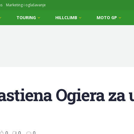
ms
Marketing i oglašavanje
TOURING
HILLCLIMB
MOTO GP
bastiena Ogiera za
0
0
0