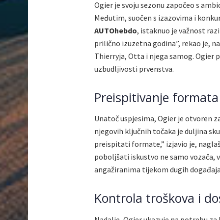
Ogier je svoju sezonu započeo s ambic
Međutim, suočen s izazovima i konkuren
AUTOhebdo
, istaknuo je važnost raz
prilično izuzetna godina”, rekao je, n
Thierryja, Otta i njega samog. Ogier 
uzbudljivosti prvenstva.
Preispitivanje formata 
Unatoč uspjesima, Ogier je otvoren za
njegovih ključnih točaka je duljina sku
preispitati formate,” izjavio je, nagl
poboljšati iskustvo ne samo vozača, ve
angažiranima tijekom dugih događaja
Kontrola troškova i do
Nadalje, Ogier ukazuje na potrebu za 