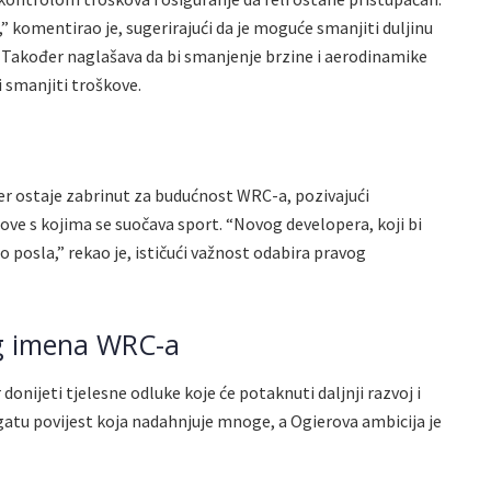
” komentirao je, sugerirajući da je moguće smanjiti duljinu
. Također naglašava da bi smanjenje brzine i aerodinamike
 smanjiti troškove.
r ostaje zabrinut za budućnost WRC-a, pozivajući
ve s kojima se suočava sport. “Novog developera, koji bi
o posla,” rekao je, ističući važnost odabira pravog
g imena WRC-a
donijeti tjelesne odluke koje će potaknuti daljnji razvoj i
gatu povijest koja nadahnjuje mnoge, a Ogierova ambicija je