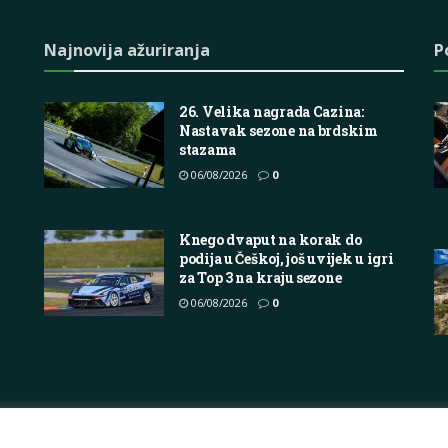
Najnovija ažuriranja
P
26. Velika nagrada Cazina:
Nastavak sezone na brdskim
stazama
06/08/2026
0
Knego dvaput na korak do
podija u Češkoj, još uvijek u igri
za Top 3 na kraju sezone
06/08/2026
0