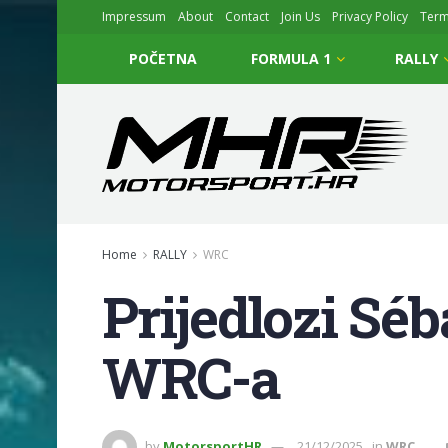
Impressum
About
Contact
Join Us
Privacy Policy
Ter
POČETNA
FORMULA 1
RALLY
Home
RALLY
WRC
Prijedlozi Sé
WRC-a
by
MotorsportHR
21/12/2025
in
WRC