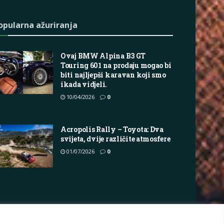
opularna ažuriranja
Ovaj BMW Alpina B3 GT
Touring 601 na prodaju mogao bi
biti najljepši karavan koji smo
ikada vidjeli.
10/04/2026
0
Acropolis Rally – Toyota: Dva
svijeta, dvije različite atmosfere
01/07/2026
0