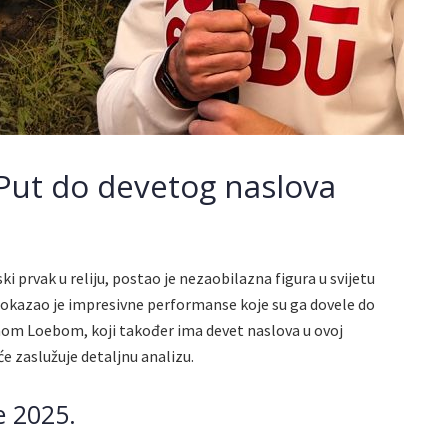
 Put do devetog naslova
ki prvak u reliju, postao je nezaobilazna figura u svijetu
okazao je impresivne performanse koje su ga dovele do
nom Loebom, koji također ima devet naslova u ovoj
će zaslužuje detaljnu analizu.
e 2025.