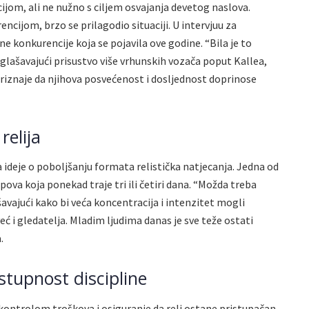
ijom, ali ne nužno s ciljem osvajanja devetog naslova.
cijom, brzo se prilagodio situaciji. U intervjuu za
ine konkurencije koja se pojavila ove godine. “Bila je to
aglašavajući prisustvo više vrhunskih vozača poput Kallea,
priznaje da njihova posvećenost i dosljednost doprinose
relija
 ideje o poboljšanju formata relistička natjecanja. Jedna od
pova koja ponekad traje tri ili četiri dana. “Možda treba
ašavajući kako bi veća koncentracija i intenzitet mogli
ć i gledatelja. Mladim ljudima danas je sve teže ostati
.
stupnost discipline
kontrolom troškova i osiguranje da reli ostane pristupačan.