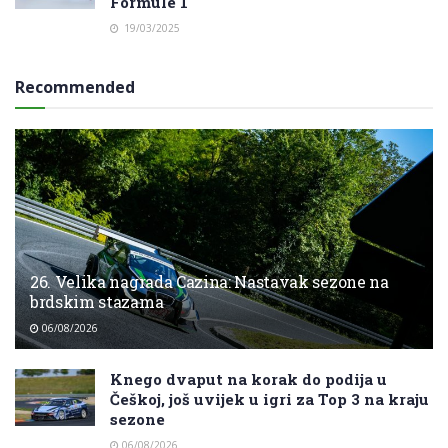
Formule 1
19/03/2025
Recommended
26. Velika nagrada Cazina: Nastavak sezone na
brdskim stazama
06/08/2026
Knego dvaput na korak do podija u
Češkoj, još uvijek u igri za Top 3 na kraju
sezone
06/08/2026