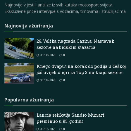
Najnovije vijesti i analize iz svih kutaka motosport svijeta.
Ekskluzivne priče i intervjue s vozačima, timovima i stručnjacima.
Najnovija ažuriranja
26. Velika nagrada Cazina: Nastavak
sezone na brdskim stazama
06/08/2026
0
Knego dvaput na korak do podija u Češkoj,
još uvijek u igri za Top 3 na kraju sezone
06/08/2026
0
Popularna ažuriranja
Lancia relikvija Sandro Munari
preminuo u 85. godini
01/03/2026
0