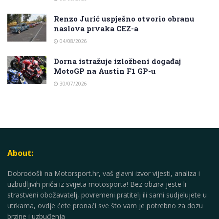
Renzo Jurić uspješno otvorio obranu
naslova prvaka CEZ-a
04/08/2026
Dorna istražuje izložbeni događaj
MotoGP na Austin F1 GP-u
30/07/2026
About:
Dobrodošli na Motorsport.hr, vaš glavni izvor vijesti, analiza i
uzbudljivih priča iz svijeta motosporta! Bez obzira jeste li
strastveni obožavatelj, povremeni pratitelj ili sami sudjelujete u
utrkama, ovdje ćete pronaći sve što vam je potrebno za dozu
brzine i uzbuđenja