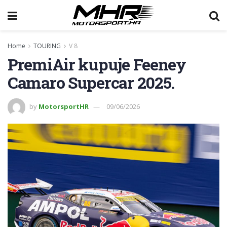
Home
TOURING
V 8
PremiAir kupuje Feeney
Camaro Supercar 2025.
by
MotorsportHR
09/06/2026