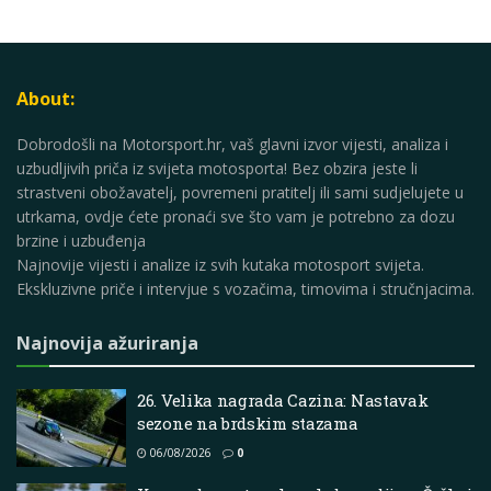
About:
Dobrodošli na Motorsport.hr, vaš glavni izvor vijesti, analiza i
uzbudljivih priča iz svijeta motosporta! Bez obzira jeste li
strastveni obožavatelj, povremeni pratitelj ili sami sudjelujete u
utrkama, ovdje ćete pronaći sve što vam je potrebno za dozu
brzine i uzbuđenja
Najnovije vijesti i analize iz svih kutaka motosport svijeta.
Ekskluzivne priče i intervjue s vozačima, timovima i stručnjacima.
Najnovija ažuriranja
26. Velika nagrada Cazina: Nastavak
sezone na brdskim stazama
06/08/2026
0