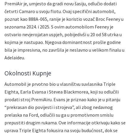
PremiAir je, umjesto da gradi novu šasiju, odlučio dodati
četvrti Camaro u svoju flotu. Ovaj specifični automobil,
poznat kao 888A-065, ranije je koristio vozač Broc Feeney u
sezonama 2024. i 2025. S ovim automobilom Feeney je
ostvario nevjerojatan uspjeh, pobijedivši u 20 od 58 utrka u
kojima je nastupao. Njegova dominantnost prošle godine
bila je impresivna, no završila je neslavno u velikom finalu u
Adelaideu.
Okolnosti Kupnje
Automobil je prvotno bio u vlasništvu suvlasnika Triple
Eighta, Earla Evansa i Stevea Blackmorea, koji su odlučili
prodati stroj PremiAiru. Evans je priznao kako je u pitanju
“prekrasan dio povijesti i strojeva”, ali zbog nedavnog
prelaska na Ford, odlučili su ga u promotivnom smislu
prepustiti drugim rukama. Ove informacije otkrivaju kako se
uprava Triple Eighta fokusira na svoju budućnost, dok se