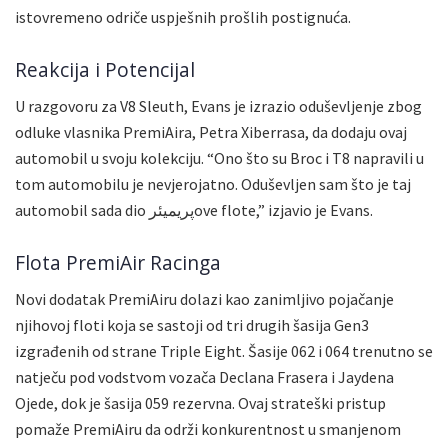
istovremeno odriče uspješnih prošlih postignuća.
Reakcija i Potencijal
U razgovoru za V8 Sleuth, Evans je izrazio oduševljenje zbog
odluke vlasnika PremiAira, Petra Xiberrasa, da dodaju ovaj
automobil u svoju kolekciju. “Ono što su Broc i T8 napravili u
tom automobilu je nevjerojatno. Oduševljen sam što je taj
automobil sada dio پریمیئرove flote,” izjavio je Evans.
Flota PremiAir Racinga
Novi dodatak PremiAiru dolazi kao zanimljivo pojačanje
njihovoj floti koja se sastoji od tri drugih šasija Gen3
izgrađenih od strane Triple Eight. Šasije 062 i 064 trenutno se
natječu pod vodstvom vozača Declana Frasera i Jaydena
Ojede, dok je šasija 059 rezervna. Ovaj strateški pristup
pomaže PremiAiru da održi konkurentnost u smanjenom