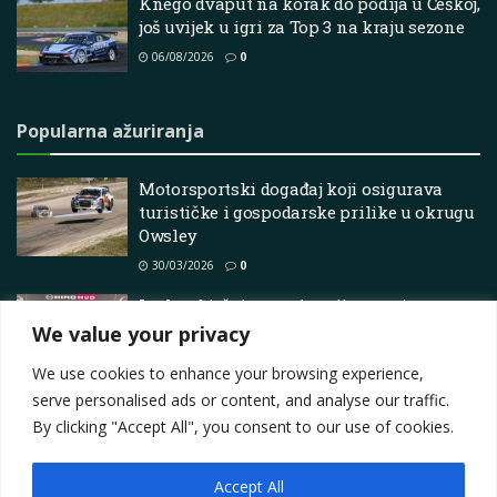
Knego dvaput na korak do podija u Češkoj,
još uvijek u igri za Top 3 na kraju sezone
06/08/2026
0
Popularna ažuriranja
Motorsportski događaj koji osigurava
turističke i gospodarske prilike u okrugu
Owsley
30/03/2026
0
Larko objašnjava najnovije promjene
pariteta Camara – Superautomobili
We value your privacy
22/05/2026
0
We use cookies to enhance your browsing experience,
serve personalised ads or content, and analyse our traffic.
By clicking "Accept All", you consent to our use of cookies.
Accept All
Impressum
About
Contact
Join Us