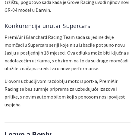
tržištu, pogotovo sada kada je Grove Racing uvodi njihov novi
GR-04 model u Darwin.
Konkurencija unutar Supercars
PremiAir i Blanchard Racing Team sada su jedine dvije
momčadi u Supercars seriji koje nisu izbacile potpuno novu
šasiju u posljednjih 18 mjeseci. Ova odluka može biti ključna u
nadolazećim utrkama, s obzirom na to da su druge momčadi
uložile značajna sredstva u nove performanse.
U ovom uzbudljivom razdoblju motorsport-a, PremiAir
Racing se bez sumnje priprema za uzbuđujuće izazove i
prilike, s novim automobilom koji s ponosom nosi povijest
uspjeha.
Leave a Reply