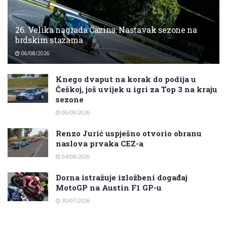
26. Velika nagrada Cazina: Nastavak sezone na
brdskim stazama
06/08/2026
Knego dvaput na korak do podija u
Češkoj, još uvijek u igri za Top 3 na kraju
sezone
06/08/2026
Renzo Jurić uspješno otvorio obranu
naslova prvaka CEZ-a
04/08/2026
Dorna istražuje izložbeni događaj
MotoGP na Austin F1 GP-u
30/07/2026