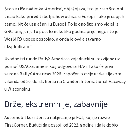
Što se tiče nadimka ‘America’, objašnjava, “to je zato što oni
znaju kako prirediti bolji show od nas u Europi – ako je uspjeh
tamo, bit će uspješan i u Europi. To je ono što smo vidjeli s
GRC-om, jer je to počelo nekoliko godina prije nego što je
World RX uopće postojao, a onda je ovdje stvarno
eksplodiralo.”
Uvodne tri runde RallyX Americas zajednički su razvijene uz
pomoć USAC-a, američkog odgovora FIA-i. Tako će prva
sezona RallyX Americas 2026. započeti s dvije utrke tijekom
vikenda od 20. do 21. lipnja na Crandon International Raceway
u Wisconsinu.
Brže, ekstremnije, zabavnije
Automobil korišten za natjecanje je FC1, koji je razvio
FirstCorner. Budući da postoji od 2022. godine i da je dobio