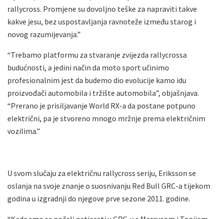
rallycross. Promjene su dovoljno teške za napraviti takve
kakve jesu, bez uspostavljanja ravnoteže između starog i
novog razumijevanja.”
“Trebamo platformu za stvaranje zvijezda rallycrossa
budućnosti, a jedini način da moto sport učinimo
profesionalnim jest da budemo dio evolucije kamo idu
proizvođači automobila i tržište automobila”, objašnjava.
“Prerano je prisiljavanje World RX-a da postane potpuno
električni, pa je stvoreno mnogo mržnje prema električnim
vozilima.”
U svom slučaju za električnu rallycross seriju, Eriksson se
oslanja na svoje znanje o suosnivanju Red Bull GRC-a tijekom
godina u izgradnji do njegove prve sezone 2011. godine.
“Kada smo se počeli natjecati u GRC-u s Marcusom i Topijem