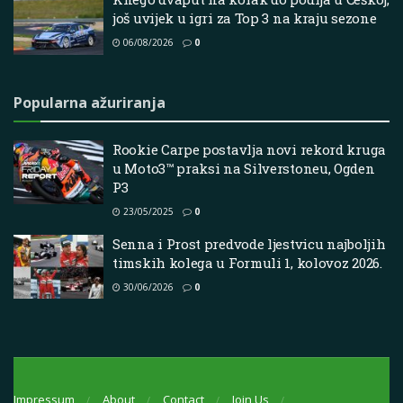
još uvijek u igri za Top 3 na kraju sezone
06/08/2026
0
Popularna ažuriranja
Rookie Carpe postavlja novi rekord kruga
u Moto3™ praksi na Silverstoneu, Ogden
P3
23/05/2025
0
Senna i Prost predvode ljestvicu najboljih
timskih kolega u Formuli 1, kolovoz 2026.
30/06/2026
0
Impressum
About
Contact
Join Us