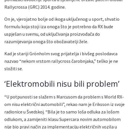
Rallycrossa (GRC) 2014. godine.
On je, vjerojatno bolje od ikoga uključenog u sport, shvatio
formulu koja stoji iza onoga što je potrebno da RX bude
uspješan u svemu, od uključivanja proizvođača do
razumijevanja onoga što obožavatelji žele.
Kad je stariji Grönholm svog prijatelja i bivšeg poslodavca
nazvao “nekom vrstom rallycross čarobnjaka,” teško je ne
složiti se.
‘Elektromobili nisu bili problem’
“U potpunosti se slažem s Marcusom da problem s World RX-
om nisu električni automobili”, rekao nam je Eriksson iz svoje
radionice u Švedskoj. “Bila je to samo loša odluka za lošom
odlukom, a zamijeniti klasu Supercara novim automobilom
nije bio pravi način za implementaciju električnih vozila u