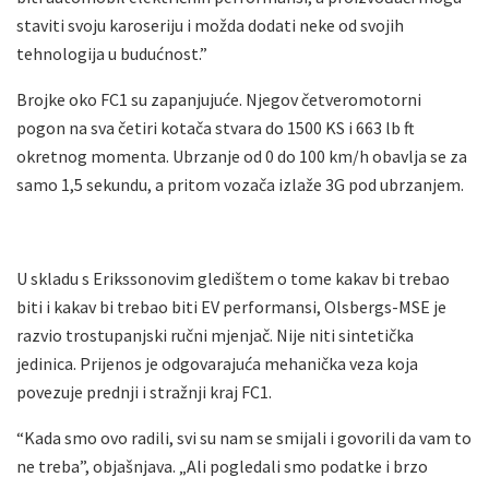
staviti svoju karoseriju i možda dodati neke od svojih
tehnologija u budućnost.”
Brojke oko FC1 su zapanjujuće. Njegov četveromotorni
pogon na sva četiri kotača stvara do 1500 KS i 663 lb ft
okretnog momenta. Ubrzanje od 0 do 100 km/h obavlja se za
samo 1,5 sekundu, a pritom vozača izlaže 3G pod ubrzanjem.
U skladu s Erikssonovim gledištem o tome kakav bi trebao
biti i kakav bi trebao biti EV performansi, Olsbergs-MSE je
razvio trostupanjski ručni mjenjač. Nije niti sintetička
jedinica. Prijenos je odgovarajuća mehanička veza koja
povezuje prednji i stražnji kraj FC1.
“Kada smo ovo radili, svi su nam se smijali i govorili da vam to
ne treba”, objašnjava. „Ali pogledali smo podatke i brzo