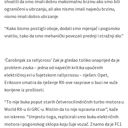
shvatili da smo imali dobru maksimalnu brzinu ako smo bili
ograničeni u ubrzanju, ali ako nismo imali najveću brzinu,
nismo imali dobro ubrzanje.
“Kako bismo postigli oboje, dodali smo mjenjač i pogonsko
vratilo, tako da smo mehanički povezali prednji i stražnji dio.”
‘Čarobnjak za rallycross’ čak je gledao toliko unaprijed da je
problem zvuka – jedna od najvećih kritika upućenih
električnoj eri u Svjetskom rallycrossu – riješen. Opet,
Eriksson smatra da rješenje RX-ove rasprave o buci ne vuče
korijene iz prošlosti.
“To nije buka poput starih četverocilindričnih turbo motora u
World RX-u ili GRC-u. Mislim da to nije ispravna stvar”, kaže
on iskreno. “Umjesto toga, replicirali smo buku električnih
motora i pogonskog sklopa koju čuje vozač. Znamo da je FC1