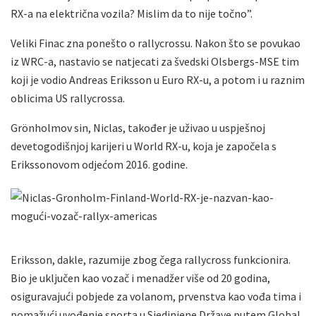
RX-a na električna vozila? Mislim da to nije točno”.
Veliki Finac zna ponešto o rallycrossu. Nakon što se povukao
iz WRC-a, nastavio se natjecati za švedski Olsbergs-MSE tim
koji je vodio Andreas Eriksson u Euro RX-u, a potom i u raznim
oblicima US rallycrossa.
Grönholmov sin, Niclas, također je uživao u uspješnoj
devetogodišnjoj karijeri u World RX-u, koja je započela s
Erikssonovom odjećom 2016. godine.
Eriksson, dakle, razumije zbog čega rallycross funkcionira.
Bio je uključen kao vozač i menadžer više od 20 godina,
osiguravajući pobjede za volanom, prvenstva kao vođa tima i
pomažući uvođenje sporta u Sjedinjene Države putem Global