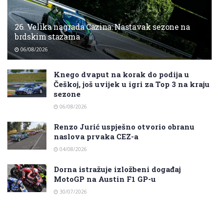
26. Velika nagrada Cazina: Nastavak sezone na
brdskim stazama
06/08/2026
Knego dvaput na korak do podija u
Češkoj, još uvijek u igri za Top 3 na kraju
sezone
06/08/2026
Renzo Jurić uspješno otvorio obranu
naslova prvaka CEZ-a
04/08/2026
Dorna istražuje izložbeni događaj
MotoGP na Austin F1 GP-u
30/07/2026