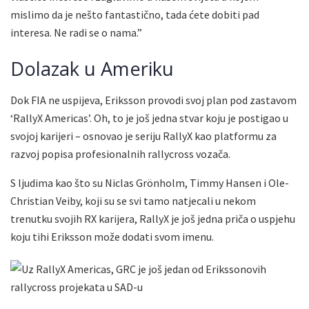
mislimo da je nešto fantastično, tada ćete dobiti pad
interesa. Ne radi se o nama.”
Dolazak u Ameriku
Dok FIA ne uspijeva, Eriksson provodi svoj plan pod zastavom
‘RallyX Americas’. Oh, to je još jedna stvar koju je postigao u
svojoj karijeri – osnovao je seriju RallyX kao platformu za
razvoj popisa profesionalnih rallycross vozača.
S ljudima kao što su Niclas Grönholm, Timmy Hansen i Ole-
Christian Veiby, koji su se svi tamo natjecali u nekom
trenutku svojih RX karijera, RallyX je još jedna priča o uspjehu
koju tihi Eriksson može dodati svom imenu.