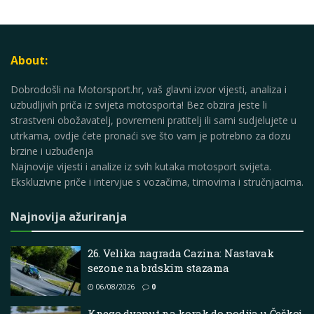
About:
Dobrodošli na Motorsport.hr, vaš glavni izvor vijesti, analiza i
uzbudljivih priča iz svijeta motosporta! Bez obzira jeste li
strastveni obožavatelj, povremeni pratitelj ili sami sudjelujete u
utrkama, ovdje ćete pronaći sve što vam je potrebno za dozu
brzine i uzbuđenja
Najnovije vijesti i analize iz svih kutaka motosport svijeta.
Ekskluzivne priče i intervjue s vozačima, timovima i stručnjacima.
Najnovija ažuriranja
26. Velika nagrada Cazina: Nastavak
sezone na brdskim stazama
06/08/2026
0
Knego dvaput na korak do podija u Češkoj,