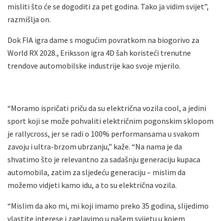
misliti što će se dogoditi za pet godina. Tako ja vidim svijet”,
razmišlja on.
Dok FIA igra dame s mogućim povratkom na biogorivo za
World RX 2028., Eriksson igra 4D šah koristeći trenutne
trendove automobilske industrije kao svoje mjerilo.
“Moramo ispričati priču da su električna vozila cool, a jedini
sport koji se može pohvaliti električnim pogonskim sklopom
je rallycross, jer se radi o 100% performansama u svakom
zavoju i ultra-brzom ubrzanju,” kaže. “Na nama je da
shvatimo što je relevantno za sadašnju generaciju kupaca
automobila, zatim za sljedeću generaciju – mislim da
možemo vidjeti kamo idu, a to su električna vozila.
“Mislim da ako mi, mi koji imamo preko 35 godina, slijedimo
vlastite interese i zaglavimo u našem svijetu u kojem