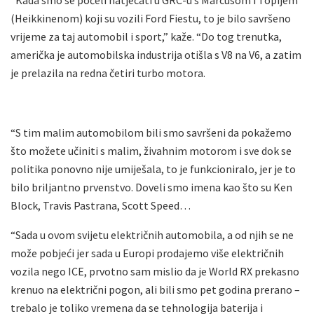
(Heikkinenom) koji su vozili Ford Fiestu, to je bilo savršeno
vrijeme za taj automobil i sport,” kaže. “Do tog trenutka,
američka je automobilska industrija otišla s V8 na V6, a zatim
je prelazila na redna četiri turbo motora.
“S tim malim automobilom bili smo savršeni da pokažemo
što možete učiniti s malim, živahnim motorom i sve dok se
politika ponovno nije umiješala, to je funkcioniralo, jer je to
bilo briljantno prvenstvo. Doveli smo imena kao što su Ken
Block, Travis Pastrana, Scott Speed…
“Sada u ovom svijetu električnih automobila, a od njih se ne
može pobjeći jer sada u Europi prodajemo više električnih
vozila nego ICE, prvotno sam mislio da je World RX prekasno
krenuo na električni pogon, ali bili smo pet godina prerano –
trebalo je toliko vremena da se tehnologija baterija i