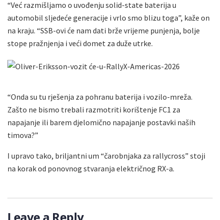
“Već razmišljamo o uvođenju solid-state baterija u
automobil sljedeće generacije i vrlo smo blizu toga”, kaže on
na kraju. “SSB-ovi će nam dati brže vrijeme punjenja, bolje
stope pražnjenja i veći domet za duže utrke.
“Onda su tu rješenja za pohranu baterija i vozilo-mreža.
Zašto ne bismo trebali razmotriti korištenje FC1 za
napajanje ili barem djelomično napajanje postavki naših
timova?”
I upravo tako, briljantni um “čarobnjaka za rallycross” stoji
na korak od ponovnog stvaranja električnog RX-a.
Leave a Reply