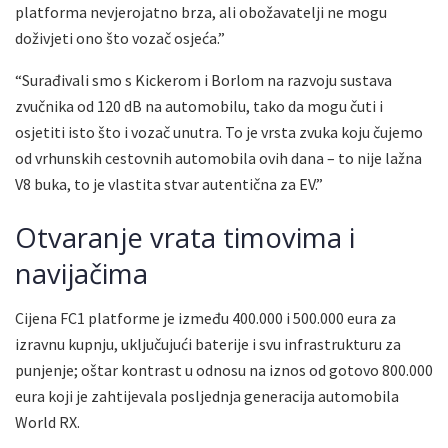
platforma nevjerojatno brza, ali obožavatelji ne mogu
doživjeti ono što vozač osjeća.”
“Surađivali smo s Kickerom i Borlom na razvoju sustava
zvučnika od 120 dB na automobilu, tako da mogu čuti i
osjetiti isto što i vozač unutra. To je vrsta zvuka koju čujemo
od vrhunskih cestovnih automobila ovih dana – to nije lažna
V8 buka, to je vlastita stvar autentična za EV.”
Otvaranje vrata timovima i
navijačima
Cijena FC1 platforme je između 400.000 i 500.000 eura za
izravnu kupnju, uključujući baterije i svu infrastrukturu za
punjenje; oštar kontrast u odnosu na iznos od gotovo 800.000
eura koji je zahtijevala posljednja generacija automobila
World RX.