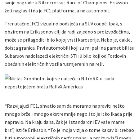
svoje nagrade u Nitrocrossu i Race of Champions, Eriksson
želi naglasiti da je FC1 platforma, a ne automobil.
Trenutačno, FC1 vizualno podsjeća na SUV coupé. Ipak, s
obzirom na Erikssonov cilj da radi zajedno s proizvođačima,
može se prilagoditi bilo kojoj vrsti karoserije. Nebo je, dakle,
doista granica. Prvi automobili koji su mi pali na pamet bili su
Subaruov nadolazeći električni STi ili bilo koji od Fordovih
obećanih električnih vozila ‘usmjerenih na reli’.
“Razvijajući FC1, shvatio sam da moramo napraviti nešto
mnogo brže i mnogo ekstremnije nego što je itko ikada prije
napravio. Na kraju dana, čak je i standardni EV vaše mame
brz”, ističe Eriksson. “To je moja vizija o tome kakav bi trebao
biti automobil električnih performansi, a proizvođači mogu