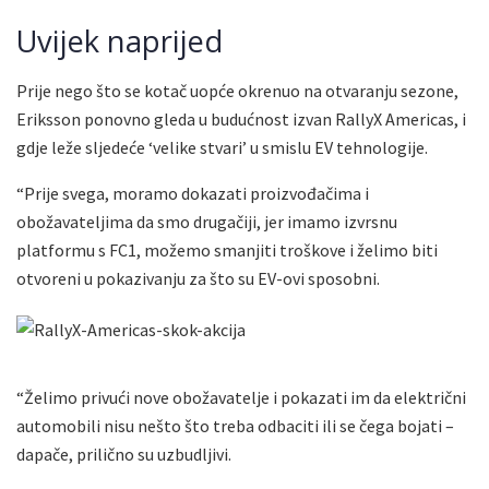
Uvijek naprijed
Prije nego što se kotač uopće okrenuo na otvaranju sezone,
Eriksson ponovno gleda u budućnost izvan RallyX Americas, i
gdje leže sljedeće ‘velike stvari’ u smislu EV tehnologije.
“Prije svega, moramo dokazati proizvođačima i
obožavateljima da smo drugačiji, jer imamo izvrsnu
platformu s FC1, možemo smanjiti troškove i želimo biti
otvoreni u pokazivanju za što su EV-ovi sposobni.
“Želimo privući nove obožavatelje i pokazati im da električni
automobili nisu nešto što treba odbaciti ili se čega bojati –
dapače, prilično su uzbudljivi.