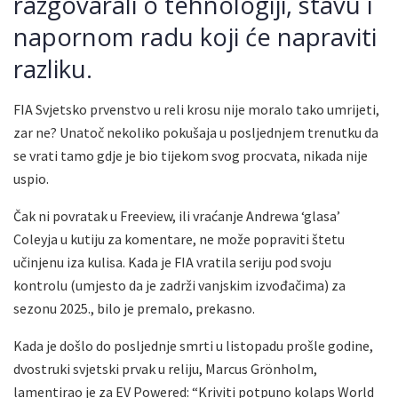
razgovarali o tehnologiji, stavu i
napornom radu koji će napraviti
razliku.
FIA Svjetsko prvenstvo u reli krosu nije moralo tako umrijeti,
zar ne? Unatoč nekoliko pokušaja u posljednjem trenutku da
se vrati tamo gdje je bio tijekom svog procvata, nikada nije
uspio.
Čak ni povratak u Freeview, ili vraćanje Andrewa ‘glasa’
Coleyja u kutiju za komentare, ne može popraviti štetu
učinjenu iza kulisa. Kada je FIA vratila seriju pod svoju
kontrolu (umjesto da je zadrži vanjskim izvođačima) za
sezonu 2025., bilo je premalo, prekasno.
Kada je došlo do posljednje smrti u listopadu prošle godine,
dvostruki svjetski prvak u reliju, Marcus Grönholm,
lamentirao je za EV Powered: “Kriviti potpuno kolaps World