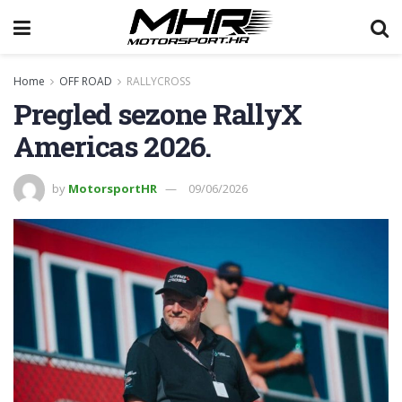
Home
OFF ROAD
RALLYCROSS
Pregled sezone RallyX
Americas 2026.
by
MotorsportHR
09/06/2026