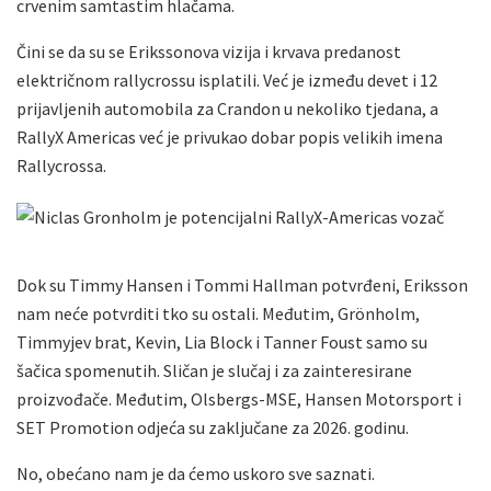
crvenim samtastim hlačama.
Čini se da su se Erikssonova vizija i krvava predanost
električnom rallycrossu isplatili. Već je između devet i 12
prijavljenih automobila za Crandon u nekoliko tjedana, a
RallyX Americas već je privukao dobar popis velikih imena
Rallycrossa.
Dok su Timmy Hansen i Tommi Hallman potvrđeni, Eriksson
nam neće potvrditi tko su ostali. Međutim, Grönholm,
Timmyjev brat, Kevin, Lia Block i Tanner Foust samo su
šačica spomenutih. Sličan je slučaj i za zainteresirane
proizvođače. Međutim, Olsbergs-MSE, Hansen Motorsport i
SET Promotion odjeća su zaključane za 2026. godinu.
No, obećano nam je da ćemo uskoro sve saznati.